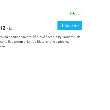
Skladom
Do košíka
412
/ ks
covná pneumatika pre úžitkové štvorkolky, konštrukcia
 najťažšie podmienky, do blata, snehu a piesku,
álna...