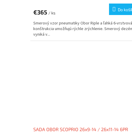
Do koší
€365
/ ks
Smerový vzor pneumatiky Obor Riple a ľahká 6-vrstvov
konštrukcia umožňujú rýchle zrýchlenie. Smerový dezé
vyniká v...
SADA OBOR SCOPRIO 26x9-14 / 26x11-14 6PR