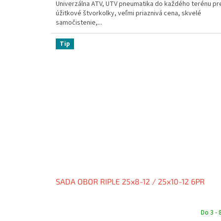
Univerzálna ATV, UTV pneumatika do každého terénu pr
z
úžitkové štvorkolky, veľmi priaznivá cena, skvelé
5
samočistenie,...
hviezdičiek.
Tip
SADA OBOR RIPLE 25x8-12 / 25x10-12 6PR
Do 3 - 