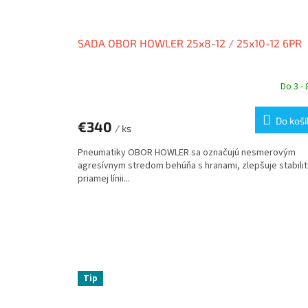
SADA OBOR HOWLER 25x8-12 / 25x10-12 6PR
Do 3 - 
Do koší
€340
/ ks
Pneumatiky OBOR HOWLER sa označujú nesmerovým
agresívnym stredom behúňa s hranami, zlepšuje stabilit
priamej línii...
Tip