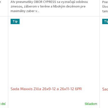
e
Atv pneumatiky OBOR CYPRESS sa vyznačujú odolnou
Pne
zmesou, záberom v teréne a hlbokým dezénom pre
štv
maximálny zaber v...
tam,
Tip
Ti
Sada Maxxis Zilla 26x9-12 a 26x11-12 6PR
Sad
8 dní
Skladom
Priemerné
Pri