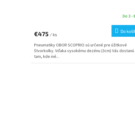
Do 3 - 
Do koší
€475
/ ks
Pneumatiky OBOR SCOPRIO sú určené pre úžitkové
štvorkolky. Vďaka vysokému dezénu (3cm) Vás dostanú
tam, kde iné...