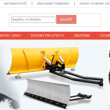
AKO NAKUPOVAŤ
OBCHODNÉ PODMIENKY
ZÁSADY OCHRANY OS
HĽADAŤ
ATIKY / DISKY
DOPLNKY PRE ATV/UTV
OBLEČENIE
TECHN