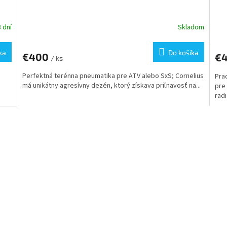
8 dní
Skladom
ka
Do košíka
€400
€
/ ks
Perfektná terénna pneumatika pre ATV alebo SxS; Cornelius
Pra
má unikátny agresívny dezén, ktorý získava priľnavosť na...
pre
radi