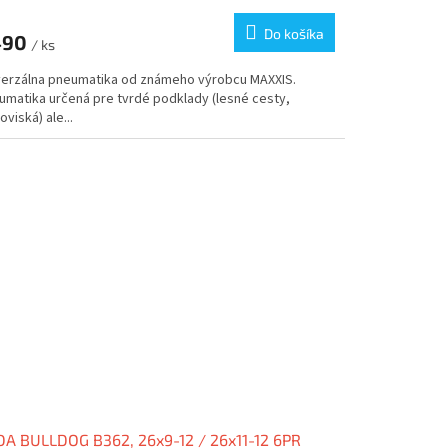
notenie
duktu
Do košíka
490
/ ks
verzálna pneumatika od známeho výrobcu MAXXIS.
umatika určená pre tvrdé podklady (lesné cesty,
oviská) ale...
zdičiek.
A BULLDOG B362, 26x9-12 / 26x11-12 6PR