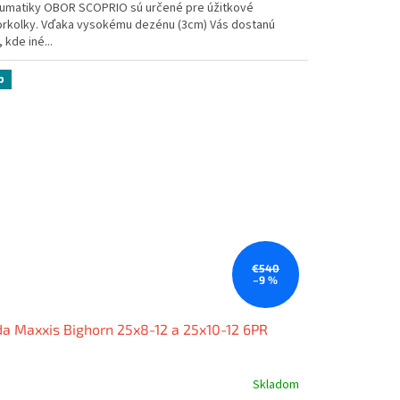
umatiky OBOR SCOPRIO sú určené pre úžitkové
orkolky. Vďaka vysokému dezénu (3cm) Vás dostanú
 kde iné...
p
€540
–9 %
a Maxxis Bighorn 25x8-12 a 25x10-12 6PR
Skladom
emerné