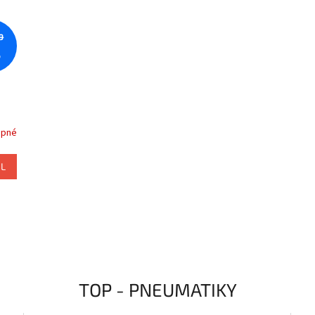
9
%
upné
IL
TOP - PNEUMATIKY