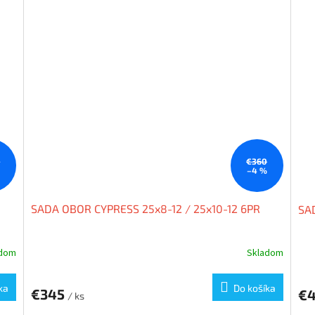
5
€360
%
–4 %
SADA OBOR CYPRESS 25x8-12 / 25x10-12 6PR
SAD
adom
Skladom
ka
Do košíka
€345
€
/ ks