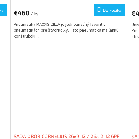
hodnotenie
hod
produktu
pro
ka
Do košíka
€460
€
je
je
/ ks
3,2
5,0
á
Pneumatika MAXXIS ZILLA je jednoznačný favorit v
Uni
z
z
n
pneumatikách pre štvorkolky. Táto pneumatika má ľahkú
Pne
5
5
konštrukciu,...
štrk
hviezdičiek.
hvie
SADA OBOR CORNELIUS 26x9-12 / 26x12-12 6PR
SAD