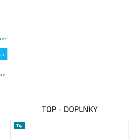
8 dní
ka
u v
TOP - DOPLNKY
Tip