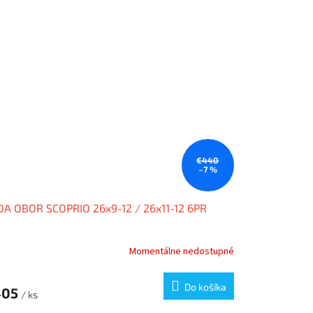
€440
–7 %
A OBOR SCOPRIO 26x9-12 / 26x11-12 6PR
Momentálne nedostupné
Do košíka
405
/ ks