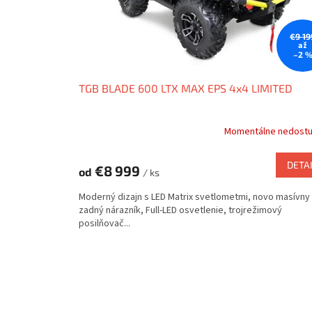
€9 19
až
–2 
TGB BLADE 600 LTX MAX EPS 4x4 LIMITED
Momentálne nedost
DETA
€8 999
od
/ ks
Moderný dizajn s LED Matrix svetlometmi, novo masívny
zadný nárazník, Full-LED osvetlenie, trojrežimový
posilňovač...