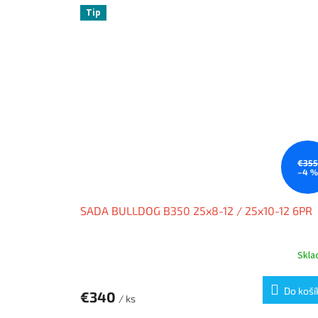
Tip
€35
–4 
SADA BULLDOG B350 25x8-12 / 25x10-12 6PR
Skl
Priemerné
hodnotenie
produktu
Do koší
€340
je
/ ks
3,5