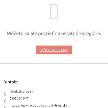
Môžete sa ale pozrieť na ostatné kategórie.
SPÄŤ DO OBCHODU
Z
á
p
ä
Kontakt
t
info
@
atvtires.sk
i
e
0907 364 647
https://www.facebook.com/atvtires.sk/