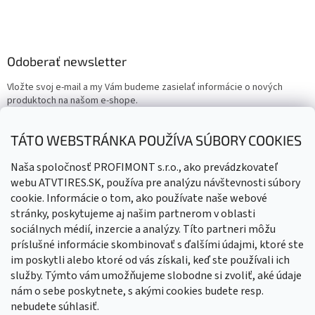
Odoberať newsletter
Vložte svoj e-mail a my Vám budeme zasielať informácie o nových
produktoch na našom e-shope.
Email
TÁTO WEBSTRÁNKA POUŽÍVA SÚBORY COOKIES
Vložením e-mailu súhlasíte s
podmienkami ochrany osobných
Naša spoločnosť PROFIMONT s.r.o., ako prevádzkovateľ
údajov
webu ATVTIRES.SK, používa pre analýzu návštevnosti súbory
cookie. Informácie o tom, ako používate naše webové
PRIHLÁSIŤ SA
stránky, poskytujeme aj našim partnerom v oblasti
sociálnych médií, inzercie a analýzy. Títo partneri môžu
príslušné informácie skombinovať s ďalšími údajmi, ktoré ste
im poskytli alebo ktoré od vás získali, keď ste používali ich
služby. Týmto vám umožňujeme slobodne si zvoliť, aké údaje
nám o sebe poskytnete, s akými cookies budete resp.
nebudete súhlasiť.