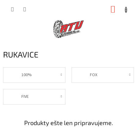
Prejsť
NÁKUP
na
obsah
KOŠÍK
RUKAVICE
100%
FOX
FIVE
Produkty ešte len pripravujeme.