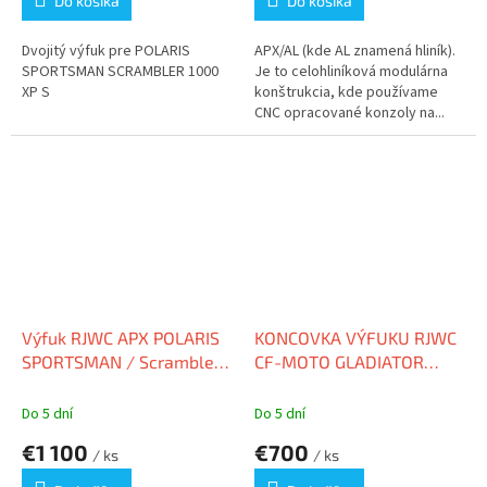
Do košíka
Do košíka
Dvojitý výfuk pre POLARIS
APX/AL (kde AL znamená hliník).
SPORTSMAN SCRAMBLER 1000
Je to celohliníková modulárna
XP S
konštrukcia, kde používame
CNC opracované konzoly na...
Výfuk RJWC APX POLARIS
KONCOVKA VÝFUKU RJWC
SPORTSMAN / Scrambler
CF-MOTO GLADIATOR
1000 XP S
X850 / X1000 APX
Aluminium Slip-On Muffler
Do 5 dní
Do 5 dní
€1 100
€700
/ ks
/ ks