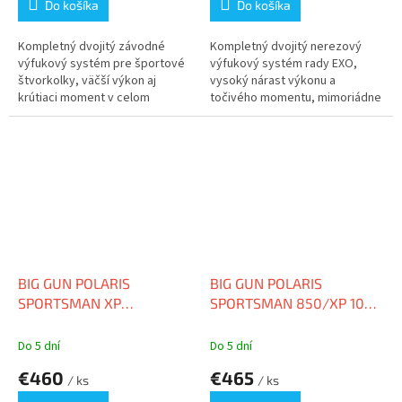
Do košíka
Do košíka
Kompletný dvojitý závodné
Kompletný dvojitý nerezový
výfukový systém pre športové
výfukový systém rady EXO,
štvorkolky, väčší výkon aj
vysoký nárast výkonu a
krútiaci moment v celom
točivého momentu, mimoriádne
rozsahu...
odolná...
BIG GUN POLARIS
BIG GUN POLARIS
SPORTSMAN XP
SPORTSMAN 850/XP 1000
1000/TOURING EVO U (17-
(17-20) EXO U SLIP ON
19) SLIP ON
Do 5 dní
Do 5 dní
€460
€465
/ ks
/ ks