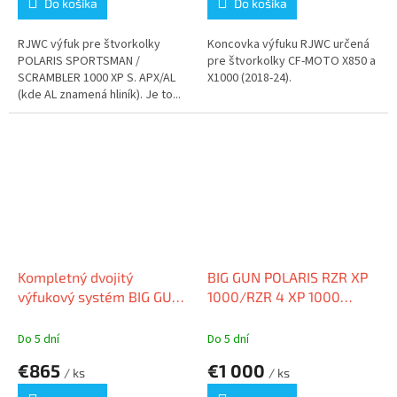
Do košíka
Do košíka
RJWC výfuk pre štvorkolky
Koncovka výfuku RJWC určená
POLARIS SPORTSMAN /
pre štvorkolky CF-MOTO X850 a
SCRAMBLER 1000 XP S. APX/AL
X1000 (2018-24).
(kde AL znamená hliník). Je to...
Kompletný dvojitý
BIG GUN POLARIS RZR XP
výfukový systém BIG GUN
1000/RZR 4 XP 1000
YAMAHA RAPTOR 700
(2014-21) EXO STAINLESS
(2015-20)
FULL DUAL SYSTEM
Do 5 dní
Do 5 dní
€865
€1 000
/ ks
/ ks