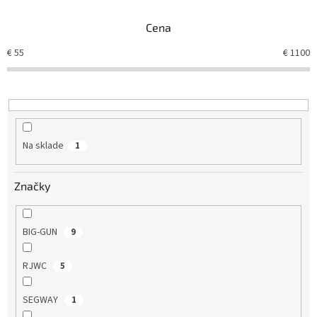
n
Cena
i
e
€
55
€
1100
p
r
o
d
u
k
Na sklade
1
t
o
v
Značky
BIG-GUN
9
RJWC
5
SEGWAY
1