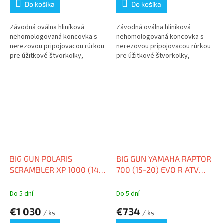
Do košíka
Do košíka
Závodná oválna hliníková
Závodná oválna hliníková
nehomologovaná koncovka s
nehomologovaná koncovka s
nerezovou pripojovacou rúrkou
nerezovou pripojovacou rúrkou
pre úžitkové štvorkolky,
pre úžitkové štvorkolky,
zlepšená...
zlepšená...
BIG GUN POLARIS
BIG GUN YAMAHA RAPTOR
SCRAMBLER XP 1000 (14-
700 (15-20) EVO R ATV
19) EVO U DUAL FULL
FULL SYSTEM
SYSTEM
Do 5 dní
Do 5 dní
€1 030
€734
/ ks
/ ks