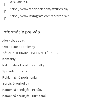
e
k
0907 364 647
y
https://www.facebook.com/atvtires.sk/
v
ý
https://www.instagram.com/atvtires.sk/
p
i
s
Informácie pre vás
u
Ako nakupovať
Obchodné podmienky
ZÁSADY OCHRANY OSOBNÝCH ÚDAJOV
Kontakty
Nákup štvorkoliek na splátky
Spôsob dopravy
Reklamačné podmienky
Servis štvorkoliek
Kamenná predajňa - Prešov
Kamenná predajňa - Humenné