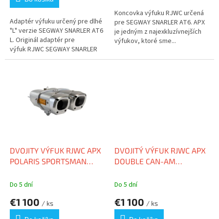
z
5
Koncovka výfuku RJWC určená
Adaptér výfuku určený pre dlhé
hviezdičiek.
pre SEGWAY SNARLER AT6. APX
"L" verzie SEGWAY SNARLER AT6
je jedným z najexkluzívnejších
L. Originál adaptér pre
výfukov, ktoré sme...
výfuk RJWC SEGWAY SNARLER
AT6
DVOJITY VÝFUK RJWC APX
DVOJITÝ VÝFUK RJWC APX
POLARIS SPORTSMAN
DOUBLE CAN-AM
SCRAMBLER 1000 XP S
OUTLANDER G2
Do 5 dní
Do 5 dní
€1 100
€1 100
/ ks
/ ks