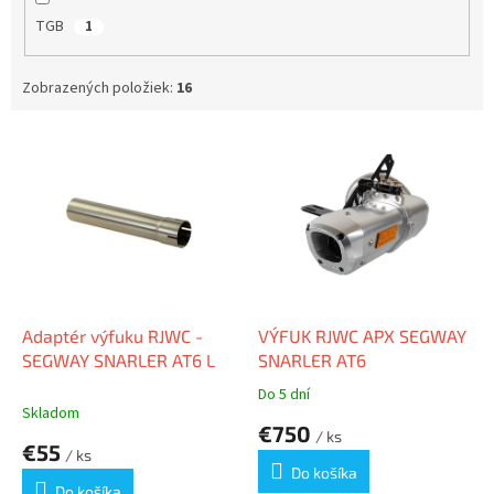
TGB
1
Zobrazených položiek:
16
V
ý
p
i
s
p
r
o
d
Adaptér výfuku RJWC -
VÝFUK RJWC APX SEGWAY
u
SEGWAY SNARLER AT6 L
SNARLER AT6
k
Do 5 dní
Priemerné
t
Skladom
hodnotenie
€750
o
/ ks
produktu
€55
v
/ ks
je
Do košíka
4,0
Do košíka