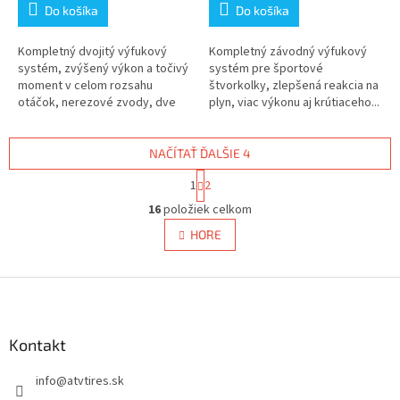
Do košíka
Do košíka
Kompletný dvojitý výfukový
Kompletný závodný výfukový
systém, zvýšený výkon a točivý
systém pre športové
moment v celom rozsahu
štvorkolky, zlepšená reakcia na
otáčok, nerezové zvody, dve
plyn, viac výkonu aj krútiaceho...
oválné...
NAČÍTAŤ ĎALŠIE 4
S
1
2
t
O
r
16
položiek celkom
v
á
l
HORE
n
á
k
d
o
v
Z
a
a
c
á
n
i
p
i
e
ä
Kontakt
e
p
t
r
info
@
atvtires.sk
i
v