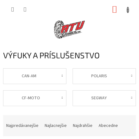
Prejsť
NÁKUP
na
obsah
KOŠÍK
VÝFUKY A PRÍSLUŠENSTVO
CAN-AM
POLARIS
CF-MOTO
SEGWAY
R
a
Najpredávanejšie
Najlacnejšie
Najdrahšie
Abecedne
d
e