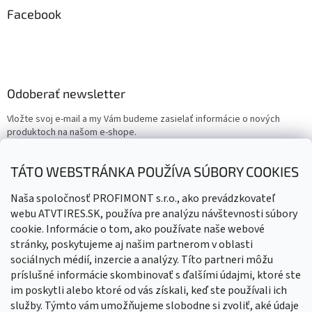
Facebook
Odoberať newsletter
Vložte svoj e-mail a my Vám budeme zasielať informácie o nových
produktoch na našom e-shope.
Email
TÁTO WEBSTRÁNKA POUŽÍVA SÚBORY COOKIES
Vložením e-mailu súhlasíte s
podmienkami ochrany osobných
Naša spoločnosť PROFIMONT s.r.o., ako prevádzkovateľ
údajov
webu ATVTIRES.SK, používa pre analýzu návštevnosti súbory
cookie. Informácie o tom, ako používate naše webové
PRIHLÁSIŤ SA
stránky, poskytujeme aj našim partnerom v oblasti
sociálnych médií, inzercie a analýzy. Títo partneri môžu
príslušné informácie skombinovať s ďalšími údajmi, ktoré ste
im poskytli alebo ktoré od vás získali, keď ste používali ich
služby. Týmto vám umožňujeme slobodne si zvoliť, aké údaje