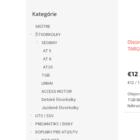
Preskočiť
Kategórie
kategórie
SKÚTRE
ŠTVORKOLKY
Olejo
SEGWAY
TARG
AT 5
AT 6
AT10
€12
TGB
Jednot
€12 / 1
LINHAI
cena:
ACCESS MOTOR
Olejov
Detské štvorkolky
TGB BL
Náhrada
Jazdené štvorkolky
UTV / SSV
PNEUMATIKY / DISKY
DOPLNKY PRE ATV/UTV