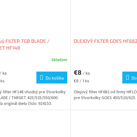
vý FILTER TGB BLADE /
OLEJOVÝ FILTER GOES HF68
ET HF148
Skladom
€8
/ ks
/ ks
Do košíka
Do
ková
Jednotková
 ks
€8 / 1 ks
cena:
ý filter HF148 vhodný pre štvorkolky
Olejový filter HF682 od firmy HIFL
ADE / TARGET 425/525/550/600.
pre štvorkolky GOES 450/520/625.
 originál dielu číslo: 924153.