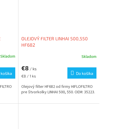
2
OLEJOVÝ FILTER LINHAI 500,550
HF682
Skladom
Skladom
€8
/ ks
 košíka
Do košíka
Jednotková
€8 / 1 ks
cena:
OFILTRO
Olejový filter HF682 od firmy HIFLOFILTRO
pre štvorkolky LINHAI 500, 550. OEM: 35223.