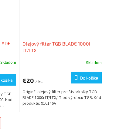
BLADE
Olejový filter TGB BLADE 1000i
LT/LTX
Skladom
Skladom
Do košíka
€20
 košíka
/ ks
Originál olejový filter pre štvorkolky TGB
lky TGB
BLADE 1000i LT/LTX/LT od výrobcu TGB. Kód
00. Kod
produktu: 910146A
...