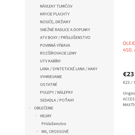
NÁVLEKY TLMIČOV
KRYCIE PLACHTY
NOSIČE, DRŽIAKY
SNEŽNÉ RADLICE A DOPLNKY
ATV BOXY / PRÍSLUŠENSTVO
OLEJ
POVINNÁ VÝBAVA
450, 
ROZŠÍROVACIE LEMY
850
UTV KABÍNY
LANA / SYNTETICKÉ LANA / HAKY
€23
VYHRIEVANIE
Jednot
€23 / 1
OSTATNÉ
cena:
POLEPY / NÁLEPKY
Origin
ACCESS
SEDADLA / POŤAHY
MAX750
OBLEČENIE
HELMY
Príslušenstvo
MX, CROSSOVÉ