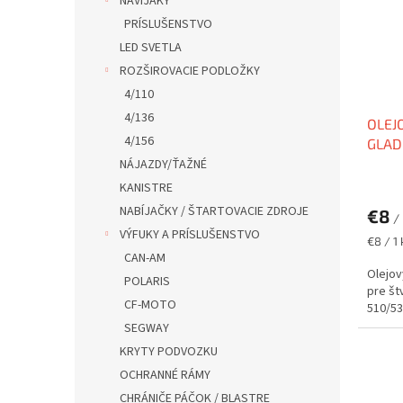
NAVIJAKY
PRÍSLUŠENSTVO
LED SVETLA
ROZŠIROVACIE PODLOŽKY
4/110
4/136
OLEJ
4/156
GLAD
510/
NÁJAZDY/ŤAŽNÉ
HF68
KANISTRE
NABÍJAČKY / ŠTARTOVACIE ZDROJE
€8
/
VÝFUKY A PRÍSLUŠENSTVO
Jednot
€8 / 1 
cena:
CAN-AM
Olejov
POLARIS
pre št
CF-MOTO
510/53
SEGWAY
KRYTY PODVOZKU
OCHRANNÉ RÁMY
CHRÁNIČE PÁČOK / BLASTRE