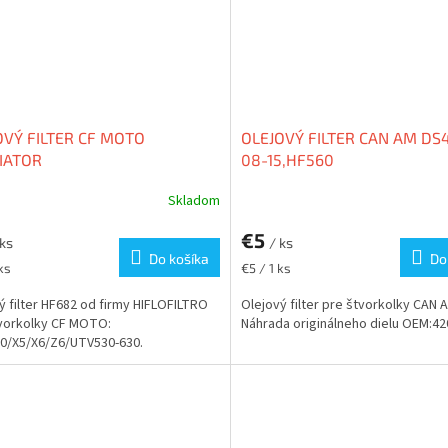
OVÝ FILTER CF MOTO
OLEJOVÝ FILTER CAN AM DS
IATOR
08-15,HF560
530/X5/X6/Z6/UTV530-630
Skladom
2
€5
 ks
/ ks
Do košíka
Do
ková
Jednotková
ks
€5 / 1 ks
cena:
ý filter HF682 od firmy HIFLOFILTRO
Olejový filter pre štvorkolky CAN 
vorkolky CF MOTO:
Náhrada originálneho dielu OEM:4
0/X5/X6/Z6/UTV530-630.