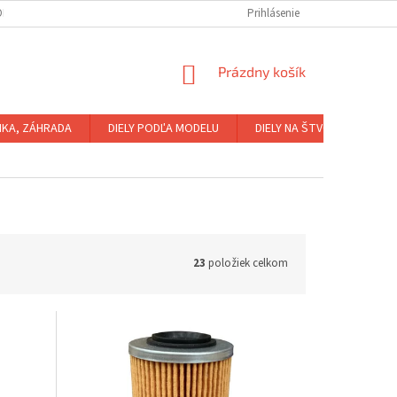
OBNÝCH ÚDAJOV
KONTAKTY
NÁKUP ŠTVORKOLIEK NA SPLÁTKY
Prihlásenie
NÁKUPNÝ
Prázdny košík
KOŠÍK
IKA, ZÁHRADA
DIELY PODĽA MODELU
DIELY NA ŠTVORKOLKY
23
položiek celkom