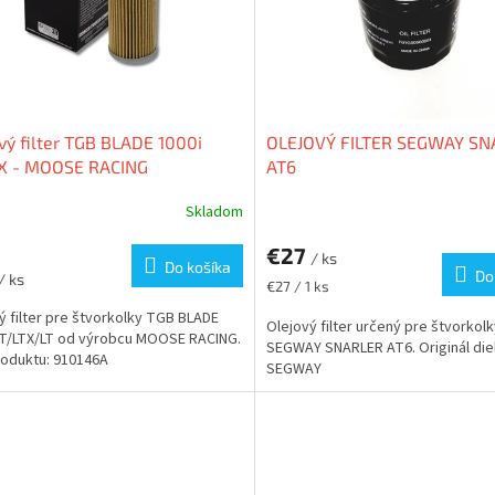
vý filter TGB BLADE 1000i
OLEJOVÝ FILTER SEGWAY SN
TX - MOOSE RACING
AT6
Skladom
erné
tenie
€27
ktu
/ ks
Do košíka
Do
/ ks
Jednotková
€27 / 1 ks
cena:
ý filter pre štvorkolky TGB BLADE
Olejový filter určený pre štvorkol
LT/LTX/LT od výrobcu MOOSE RACING.
SEGWAY SNARLER AT6. Originál die
oduktu: 910146A
ičiek.
SEGWAY