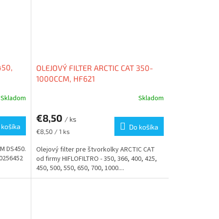
450,
OLEJOVÝ FILTER ARCTIC CAT 350-
1000CCM, HF621
Skladom
Skladom
€8,50
/ ks
 košíka
Do košíka
Jednotková
€8,50 / 1 ks
cena:
AM DS450.
Olejový filter pre štvorkolky ARCTIC CAT
20256452
od firmy HIFLOFILTRO - 350, 366, 400, 425,
450, 500, 550, 650, 700, 1000....