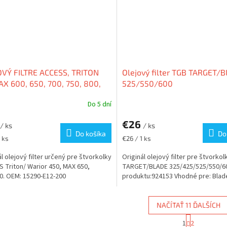
OVÝ FILTRE ACCESS, TRITON
Olejový filter TGB TARGET/
AX 600, 650, 700, 750, 800,
525/550/600
Do 5 dní
€26
/ ks
/ ks
Do košíka
Do
ková
Jednotková
 ks
€26 / 1 ks
cena:
ál olejový filter určený pre štvorkolky
Originál olejový filter pre štvorko
 Triton/ Warior 450, MAX 650,
TARGET/BLADE 325/425/525/550/6
. OEM: 15290-E12-200
produktu:924153 Vhodné pre: Blade
NAČÍTAŤ 11 ĎALŠÍCH
S
1
2
t