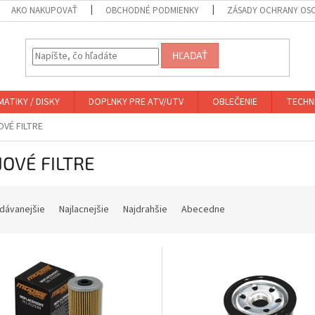
AKO NAKUPOVAŤ
OBCHODNÉ PODMIENKY
ZÁSADY OCHRANY OS
HĽADAŤ
ATIKY / DISKY
DOPLNKY PRE ATV/UTV
OBLEČENIE
TECHN
VÉ FILTRE
JOVÉ FILTRE
dávanejšie
Najlacnejšie
Najdrahšie
Abecedne