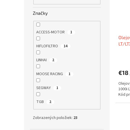
s
r
p
o
r
d
Značky
o
u
d
k
u
t
ACCESS-MOTOR
1
Olejo
k
o
LT/L
t
v
HIFLOFILTRO
14
o
Priem
v
LINHAI
2
hodno
produ
€18
je
MOOSE RACING
1
5,0
Olejov
z
SEGWAY
1
1000i 
5
Kód pr
hviezd
TGB
2
Zobrazených položiek:
23