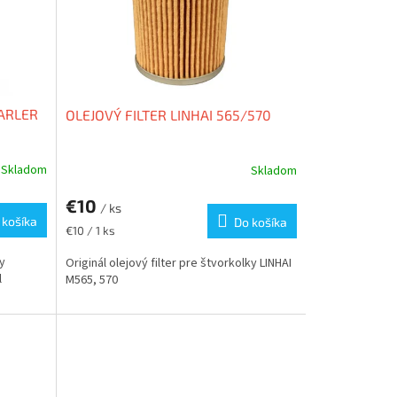
ARLER
OLEJOVÝ FILTER LINHAI 565/570
Skladom
Skladom
€10
/ ks
 košíka
Do košíka
Jednotková
€10 / 1 ks
cena:
ky
Originál olejový filter pre štvorkolky LINHAI
l
M565, 570