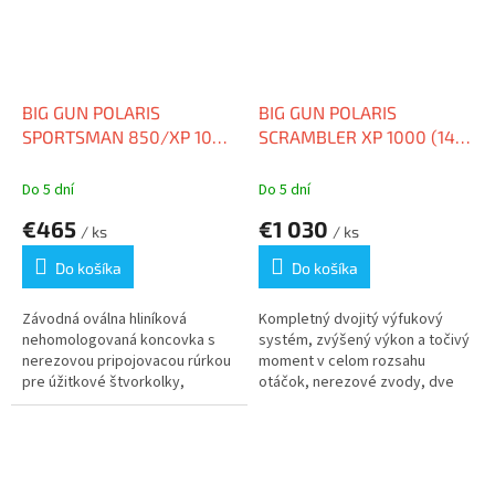
BIG GUN POLARIS
BIG GUN POLARIS
SPORTSMAN 850/XP 1000
SCRAMBLER XP 1000 (14-
(17-20) EXO U SLIP ON
19) EVO U DUAL FULL
SYSTEM
Do 5 dní
Do 5 dní
€465
€1 030
/ ks
/ ks
Do košíka
Do košíka
Závodná oválna hliníková
Kompletný dvojitý výfukový
nehomologovaná koncovka s
systém, zvýšený výkon a točivý
nerezovou pripojovacou rúrkou
moment v celom rozsahu
pre úžitkové štvorkolky,
otáčok, nerezové zvody, dve
zlepšená...
oválné...