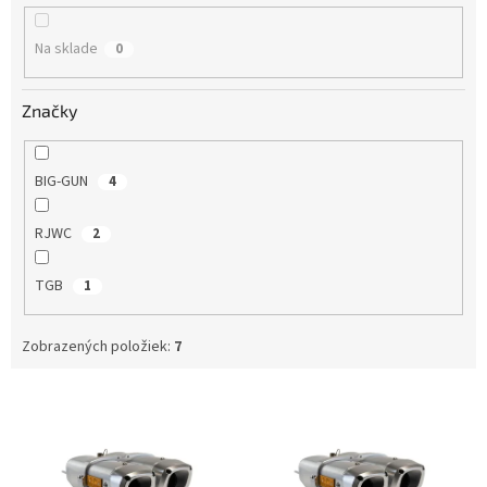
u
k
Na sklade
0
t
o
v
Značky
BIG-GUN
4
RJWC
2
TGB
1
Zobrazených položiek:
7
V
ý
p
i