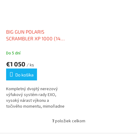
BIG GUN POLARIS
SCRAMBLER XP 1000 (14-
19) EXO STAINLESS DUAL
FULL SYSTEM
Do 5 dní
€1 050
/ ks
Do košíka
Kompletný dvojitý nerezový
výfukový systém rady EXO,
vysoký nárast výkonu a
točivého momentu, mimořiadne
odolná...
7
položiek celkom
O
v
l
Z