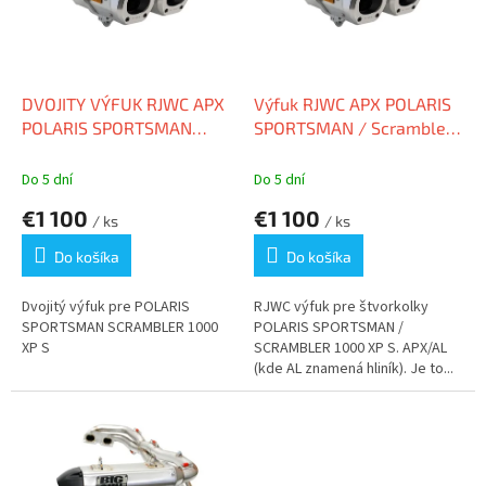
s
p
r
o
d
DVOJITY VÝFUK RJWC APX
Výfuk RJWC APX POLARIS
u
POLARIS SPORTSMAN
SPORTSMAN / Scrambler
k
SCRAMBLER 1000 XP S
1000 XP S
t
Do 5 dní
Do 5 dní
o
€1 100
€1 100
v
/ ks
/ ks
Do košíka
Do košíka
Dvojitý výfuk pre POLARIS
RJWC výfuk pre štvorkolky
SPORTSMAN SCRAMBLER 1000
POLARIS SPORTSMAN /
XP S
SCRAMBLER 1000 XP S. APX/AL
(kde AL znamená hliník). Je to...