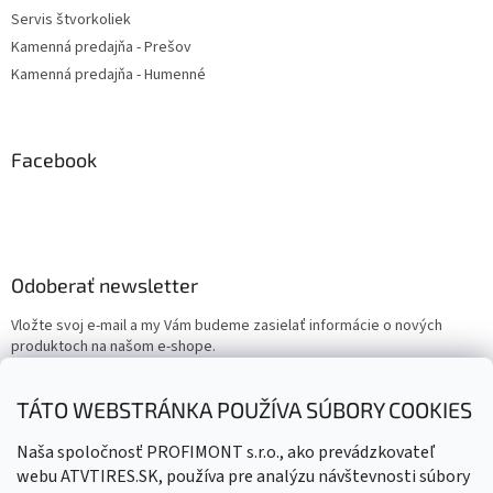
Servis štvorkoliek
Kamenná predajňa - Prešov
Kamenná predajňa - Humenné
Facebook
Odoberať newsletter
Vložte svoj e-mail a my Vám budeme zasielať informácie o nových
produktoch na našom e-shope.
Email
TÁTO WEBSTRÁNKA POUŽÍVA SÚBORY COOKIES
Vložením e-mailu súhlasíte s
podmienkami ochrany osobných
Naša spoločnosť PROFIMONT s.r.o., ako prevádzkovateľ
údajov
webu ATVTIRES.SK, používa pre analýzu návštevnosti súbory