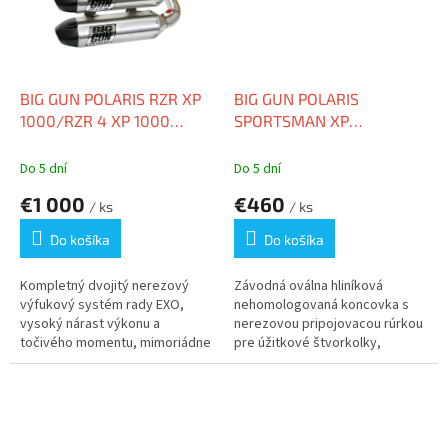
BIG GUN POLARIS RZR XP
BIG GUN POLARIS
1000/RZR 4 XP 1000
SPORTSMAN XP
(2014-21) EXO STAINLESS
1000/TOURING EVO U (17-
FULL DUAL SYSTEM
19) SLIP ON
Do 5 dní
Do 5 dní
€1 000
€460
/ ks
/ ks
Do košíka
Do košíka
Kompletný dvojitý nerezový
Závodná oválna hliníková
výfukový systém rady EXO,
nehomologovaná koncovka s
vysoký nárast výkonu a
nerezovou pripojovacou rúrkou
točivého momentu, mimoriádne
pre úžitkové štvorkolky,
odolná...
zlepšená...