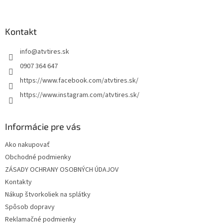
á
á
d
p
a
ä
Kontakt
c
t
i
info
@
atvtires.sk
i
e
p
e
0907 364 647
r
https://www.facebook.com/atvtires.sk/
v
k
https://www.instagram.com/atvtires.sk/
y
v
ý
Informácie pre vás
p
i
Ako nakupovať
s
Obchodné podmienky
u
ZÁSADY OCHRANY OSOBNÝCH ÚDAJOV
Kontakty
Nákup štvorkoliek na splátky
Spôsob dopravy
Reklamačné podmienky