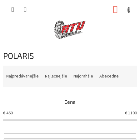
Prejsť
NÁKUP
na
obsah
KOŠÍK
POLARIS
R
a
Najpredávanejšie
Najlacnejšie
Najdrahšie
Abecedne
d
e
n
Cena
i
e
€
460
€
1100
p
r
o
d