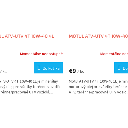
L ATV-UTV 4T 10W-40 4L
MOTUL ATV-UTV 4T 10W-40
Momentálne nedostupné
Momentálne ne
Do košíka
Do
€9
/ ks
/ ks
ATV-UTV 4T 10W-40 1L je minerálny
Motul ATV-UTV 4T 10W-40 1L je min
vý olej pre všetky terénne vozidlá
motorový olej pre všetky terénne 
erénne/pracovné UTV vozidlá,...
ATV, terénne/pracovné UTV vozidlá,