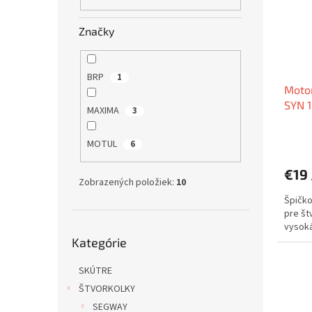
s
r
p
o
r
d
Značky
o
u
d
k
u
t
BRP
1
Moto
k
o
SYN 
t
v
MAXIMA
3
o
v
MOTUL
6
€19
Zobrazených položiek:
10
Špičko
pre št
vysoká 
Preskočiť
Kategórie
kategórie
SKÚTRE
ŠTVORKOLKY
SEGWAY