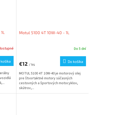
 1L
Motul 5100 4T 10W-40 - 1L
dostupné
Do 5 dní
 košíka
Do košíka
€12
/ ks
erálny
MOTUL 5100 4T 10W-40 je motorový olej
vozidlá
pre štvortaktné motory súčasných
...
cestovných a športových motocyklov,
skútrov,...