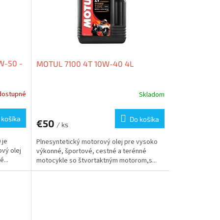
W-50 -
MOTUL 7100 4T 10W-40 4L
dostupné
Skladom
 košíka
Do košíka
€50
/ ks
 je
Plnesyntetický motorový olej pre vysoko
vý olej
výkonné, športové, cestné a terénné
...
motocykle so štvortaktným motorom,s...