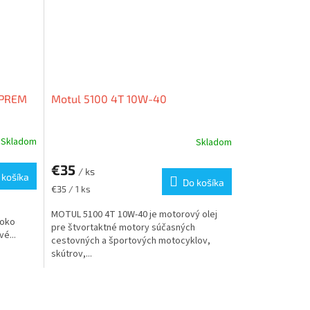
 PREM
Motul 5100 4T 10W-40
Skladom
Skladom
€35
/ ks
 košíka
Do košíka
Jednotková
€35 / 1 ks
cena:
MOTUL 5100 4T 10W-40 je motorový olej
soko
pre štvortaktné motory súčasných
vé...
cestovných a športových motocyklov,
skútrov,...