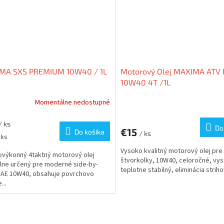
MA SXS PREMIUM 10W40 / 1L
Motorový Olej MAXIMA ATV
10W40 4T /1L
Momentálne nedostupné
/ ks
Do
€15
Do košíka
/ ks
ková
 ks
Vysoko kvalitný motorový olej pre
výkonný 4taktný motorový olej
štvorkolky, 10W40, celoročné, vy
lne určený pre moderné side-by-
teplotne stabilný, eliminácia striho
SAE 10W40, obsahuje povrchovo
...