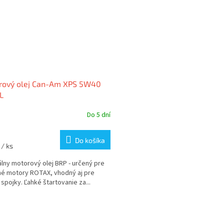
rový olej Can-Am XPS 5W40
L
Do 5 dní
Do košíka
0
/ ks
álny motorový olej BRP - určený pre
né motory ROTAX, vhodný aj pre
spojky. Ľahké štartovanie za...
O
v