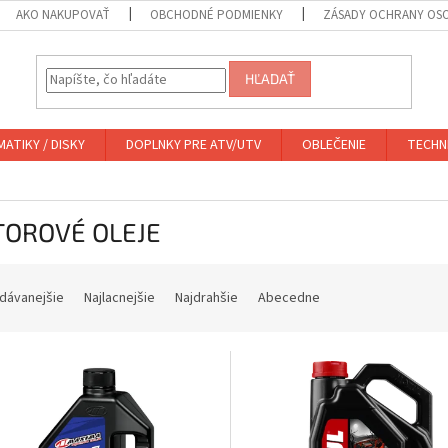
AKO NAKUPOVAŤ
OBCHODNÉ PODMIENKY
ZÁSADY OCHRANY OS
HĽADAŤ
ATIKY / DISKY
DOPLNKY PRE ATV/UTV
OBLEČENIE
TECHN
OROVÉ OLEJE
dávanejšie
Najlacnejšie
Najdrahšie
Abecedne