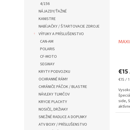
4/156
NÁJAZDY/ŤAŽNÉ
KANISTRE
NABÍJAČKY / ŠTARTOVACIE ZDROJE
VÝFUKY A PRÍSLUŠENSTVO
MAXI
CAN-AM
POLARIS
CF-MOTO
SEGWAY
€15
KRYTY PODVOZKU
OCHRANNÉ RÁMY
Jednot
€15 / 1
cena:
CHRÁNIČE PÁČOK / BLASTRE
Vysoko
NÁVLEKY TLMIČOV
špeciá
side, 
KRYCIE PLACHTY
aktívne
NOSIČE, DRŽIAKY
SNEŽNÉ RADLICE A DOPLNKY
ATV BOXY / PRÍSLUŠENSTVO