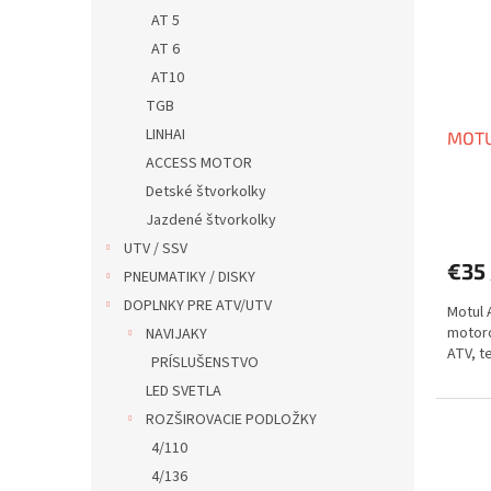
AT 5
AT 6
AT10
TGB
LINHAI
MOTU
ACCESS MOTOR
Detské štvorkolky
Jazdené štvorkolky
UTV / SSV
€35
PNEUMATIKY / DISKY
DOPLNKY PRE ATV/UTV
Motul 
motoro
NAVIJAKY
ATV, t
PRÍSLUŠENSTVO
LED SVETLA
ROZŠIROVACIE PODLOŽKY
4/110
4/136