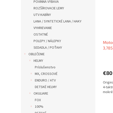
POVINNÁ VÝBAVA
ROZŠÍROVACIE LEMY
UTV KABÍNY
LANA / SYNTETICKÉ LANA / HAKY
VYHRIEVANIE
OSTATNÉ
POLEPY / NÁLEPKY
Moto
SEDADLA / POŤAHY
3,785
OBLEČENIE
HELMY
Príslušenstvo
€8
MX, CROSSOVÉ
ENDURO / ATV
Origin
DETSKÉ HELMY
4-takt
mokré 
OKULIARE
FOX
100%