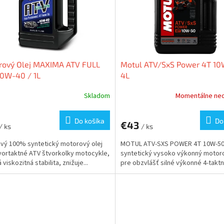
rový Olej MAXIMA ATV FULL
Motul ATV/SxS Power 4T 10
10W-40 / 1L
4L
Skladom
Momentálne ne
Do košíka
Do
€43
/ ks
/ ks
vý 100% syntetický motorový olej
MOTUL ATV-SXS POWER 4T 10W-50
vortaktné ATV štvorkolky motocykle,
syntetický vysoko výkonný motoro
viskozitná stabilita, znižuje...
pre obzvlášť silné výkonné 4-taktné