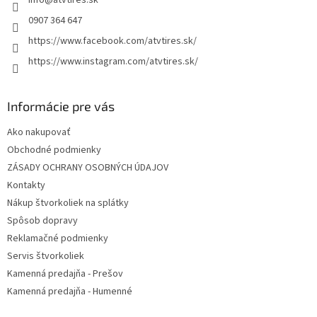
i
e
p
e
0907 364 647
r
https://www.facebook.com/atvtires.sk/
v
k
https://www.instagram.com/atvtires.sk/
y
v
ý
Informácie pre vás
p
i
Ako nakupovať
s
Obchodné podmienky
u
ZÁSADY OCHRANY OSOBNÝCH ÚDAJOV
Kontakty
Nákup štvorkoliek na splátky
Spôsob dopravy
Reklamačné podmienky
Servis štvorkoliek
Kamenná predajňa - Prešov
Kamenná predajňa - Humenné