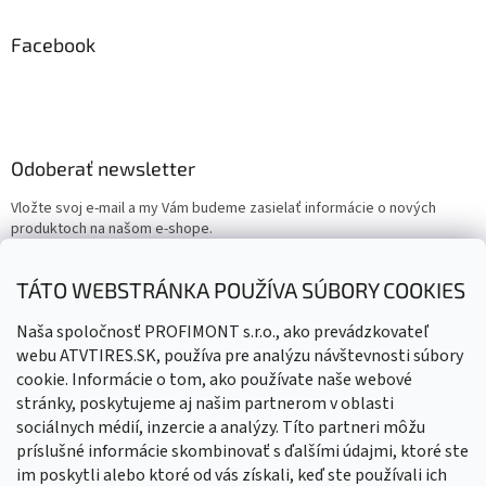
Facebook
Odoberať newsletter
Vložte svoj e-mail a my Vám budeme zasielať informácie o nových
produktoch na našom e-shope.
Email
TÁTO WEBSTRÁNKA POUŽÍVA SÚBORY COOKIES
Vložením e-mailu súhlasíte s
podmienkami ochrany osobných
Naša spoločnosť PROFIMONT s.r.o., ako prevádzkovateľ
údajov
webu ATVTIRES.SK, používa pre analýzu návštevnosti súbory
cookie. Informácie o tom, ako používate naše webové
PRIHLÁSIŤ SA
stránky, poskytujeme aj našim partnerom v oblasti
sociálnych médií, inzercie a analýzy. Títo partneri môžu
príslušné informácie skombinovať s ďalšími údajmi, ktoré ste
im poskytli alebo ktoré od vás získali, keď ste používali ich