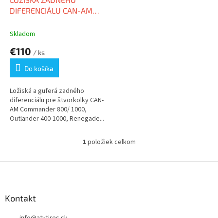
u
DIFERENCIÁLU CAN-AM
k
OUTLANDER, RENEGADE,
t
COMMANDER, 25-2086
Skladom
o
€110
v
/ ks
Do košíka
Ložiská a guferá zadného
diferenciálu pre štvorkolky CAN-
AM Commander 800/ 1000,
Outlander 400-1000, Renegade...
1
položiek celkom
O
v
l
Z
á
á
d
p
a
ä
Kontakt
c
t
i
info
@
atvtires.sk