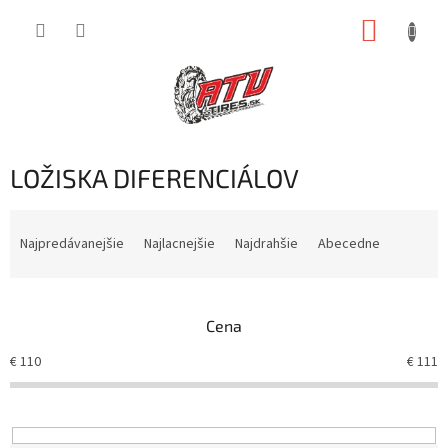
Prejsť
NÁKUP
na
obsah
KOŠÍK
LOŽISKA DIFERENCIÁLOV
R
a
Najpredávanejšie
Najlacnejšie
Najdrahšie
Abecedne
d
e
n
Cena
i
e
€
110
€
111
p
r
o
d