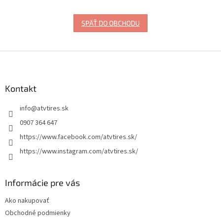
SPÄŤ DO OBCHODU
Z
á
p
ä
Kontakt
t
info
@
atvtires.sk
i
e
0907 364 647
https://www.facebook.com/atvtires.sk/
https://www.instagram.com/atvtires.sk/
Informácie pre vás
Ako nakupovať
Obchodné podmienky