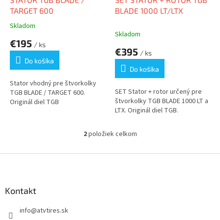
u
TARGET 600
BLADE 1000 LT/LTX
k
Skladom
Priemerné
t
Skladom
hodnotenie
€195
o
/ ks
produktu
€395
v
/ ks
je
Do košíka
2,0
Do košíka
z
5
Stator vhodný pre štvorkolky
SET Stator + rotor určený pre
hviezdičiek.
TGB BLADE / TARGET 600.
štvorkolky TGB BLADE 1000 LT a
Originál diel TGB
LTX. Originál diel TGB.
2
položiek celkom
O
v
l
Z
á
á
d
p
a
ä
Kontakt
c
t
i
info
@
atvtires.sk
i
e