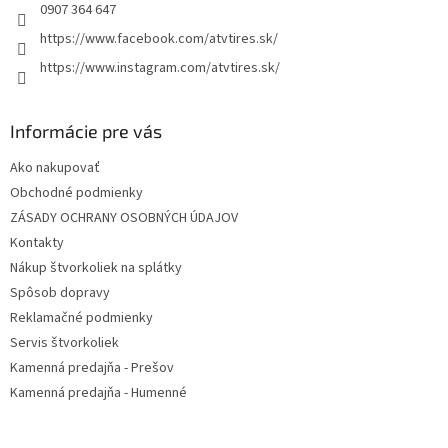
p
e
0907 364 647
r
https://www.facebook.com/atvtires.sk/
v
k
https://www.instagram.com/atvtires.sk/
y
v
ý
Informácie pre vás
p
i
Ako nakupovať
s
Obchodné podmienky
u
ZÁSADY OCHRANY OSOBNÝCH ÚDAJOV
Kontakty
Nákup štvorkoliek na splátky
Spôsob dopravy
Reklamačné podmienky
Servis štvorkoliek
Kamenná predajňa - Prešov
Kamenná predajňa - Humenné