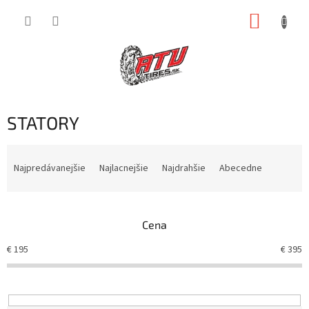
Prejsť
NÁKUP
na
obsah
KOŠÍK
STATORY
R
a
Najpredávanejšie
Najlacnejšie
Najdrahšie
Abecedne
d
e
n
Cena
i
e
€
195
€
395
p
r
o
d