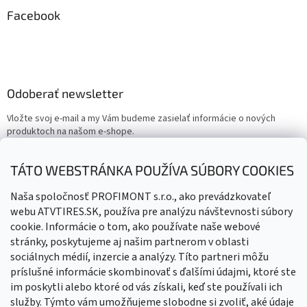
Facebook
Odoberať newsletter
Vložte svoj e-mail a my Vám budeme zasielať informácie o nových
produktoch na našom e-shope.
Email
TÁTO WEBSTRÁNKA POUŽÍVA SÚBORY COOKIES
Vložením e-mailu súhlasíte s
podmienkami ochrany osobných
Naša spoločnosť PROFIMONT s.r.o., ako prevádzkovateľ
údajov
webu ATVTIRES.SK, používa pre analýzu návštevnosti súbory
cookie. Informácie o tom, ako používate naše webové
PRIHLÁSIŤ SA
stránky, poskytujeme aj našim partnerom v oblasti
sociálnych médií, inzercie a analýzy. Títo partneri môžu
príslušné informácie skombinovať s ďalšími údajmi, ktoré ste
im poskytli alebo ktoré od vás získali, keď ste používali ich
služby. Týmto vám umožňujeme slobodne si zvoliť, aké údaje