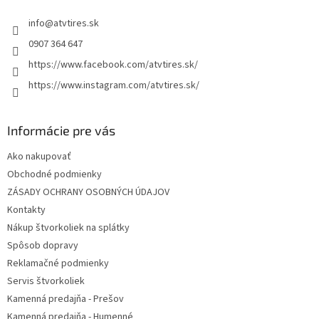
t
i
info
@
atvtires.sk
i
e
p
e
0907 364 647
r
https://www.facebook.com/atvtires.sk/
v
k
https://www.instagram.com/atvtires.sk/
y
v
ý
Informácie pre vás
p
i
Ako nakupovať
s
Obchodné podmienky
u
ZÁSADY OCHRANY OSOBNÝCH ÚDAJOV
Kontakty
Nákup štvorkoliek na splátky
Spôsob dopravy
Reklamačné podmienky
Servis štvorkoliek
Kamenná predajňa - Prešov
Kamenná predajňa - Humenné