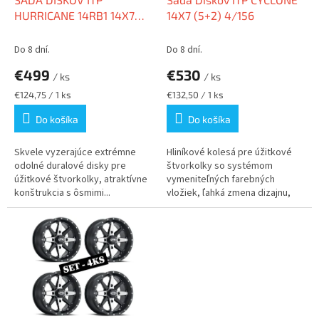
u
HURRICANE 14RB1 14X7
14X7 (5+2) 4/156
k
(4+3) 4/156
t
Do 8 dní.
Do 8 dní.
o
€499
€530
v
/ ks
/ ks
Jednotková
Jednotková
€124,75 / 1 ks
€132,50 / 1 ks
cena:
cena:
Do košíka
Do košíka
Skvele vyzerajúce extrémne
Hliníkové kolesá pre úžitkové
odolné duralové disky pre
štvorkolky so systémom
úžitkové štvorkolky, atraktívne
vymeniteľných farebných
konštrukcia s ôsmimi...
vložiek, ľahká zmena dizajnu,
veľmi...