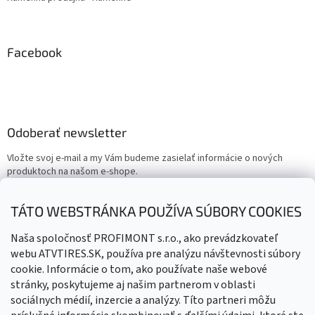
Facebook
Odoberať newsletter
Vložte svoj e-mail a my Vám budeme zasielať informácie o nových
produktoch na našom e-shope.
Email
TÁTO WEBSTRÁNKA POUŽÍVA SÚBORY COOKIES
Vložením e-mailu súhlasíte s
podmienkami ochrany osobných
Naša spoločnosť PROFIMONT s.r.o., ako prevádzkovateľ
údajov
webu ATVTIRES.SK, používa pre analýzu návštevnosti súbory
cookie. Informácie o tom, ako používate naše webové
PRIHLÁSIŤ SA
stránky, poskytujeme aj našim partnerom v oblasti
sociálnych médií, inzercie a analýzy. Títo partneri môžu