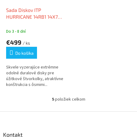
Sada Diskov ITP
HURRICANE 14RB1 14X7
(5+2) 4/137
Do 3 - 8 dní
€499
/ ks
Do košíka
Skvele vyzerajúce extrémne
odolné duralové disky pre
úžitkové štvorkolky, atraktívne
konštrukcia s ôsmimi...
5
položiek celkom
O
v
l
Z
á
á
d
p
a
ä
Kontakt
c