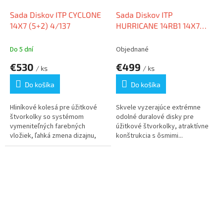
Sada Diskov ITP CYCLONE
Sada Diskov ITP
14X7 (5+2) 4/137
HURRICANE 14RB1 14X7
(5+2) 4/110 R14
Do 5 dní
Objednané
€530
€499
/ ks
/ ks
Do košíka
Do košíka
Hliníkové kolesá pre úžitkové
Skvele vyzerajúce extrémne
štvorkolky so systémom
odolné duralové disky pre
vymeniteľných farebných
úžitkové štvorkolky, atraktívne
vložiek, ľahká zmena dizajnu,
konštrukcia s ôsmimi...
veľmi...