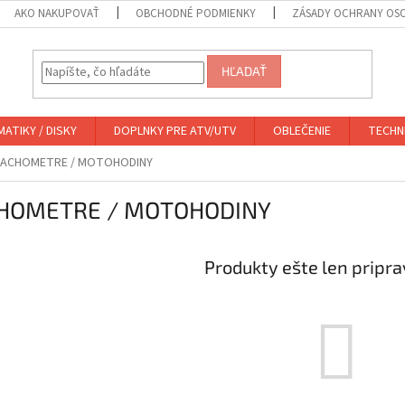
AKO NAKUPOVAŤ
OBCHODNÉ PODMIENKY
ZÁSADY OCHRANY OS
HĽADAŤ
ATIKY / DISKY
DOPLNKY PRE ATV/UTV
OBLEČENIE
TECHN
ACHOMETRE / MOTOHODINY
HOMETRE / MOTOHODINY
Produkty ešte len pripr