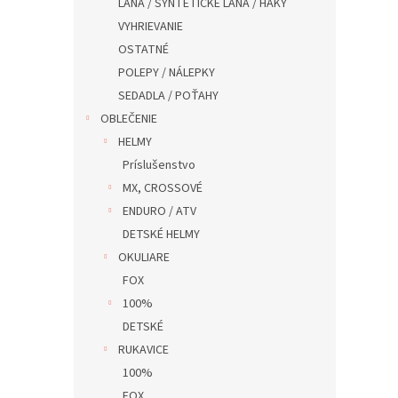
LANA / SYNTETICKÉ LANA / HAKY
VYHRIEVANIE
OSTATNÉ
POLEPY / NÁLEPKY
SEDADLA / POŤAHY
OBLEČENIE
HELMY
Príslušenstvo
MX, CROSSOVÉ
ENDURO / ATV
DETSKÉ HELMY
OKULIARE
FOX
100%
DETSKÉ
RUKAVICE
100%
FOX