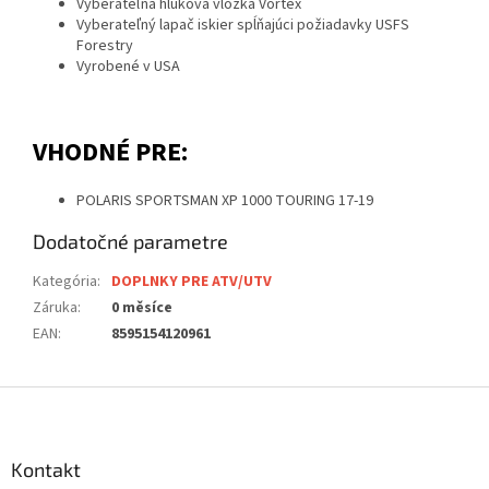
Vyberateľná hluková vložka Vortex
Vyberateľný lapač iskier spĺňajúci požiadavky USFS
Forestry
Vyrobené v USA
VHODNÉ PRE:
POLARIS SPORTSMAN XP 1000 TOURING 17-19
Dodatočné parametre
Kategória
:
DOPLNKY PRE ATV/UTV
Záruka
:
0 měsíce
EAN
:
8595154120961
Z
á
p
ä
Kontakt