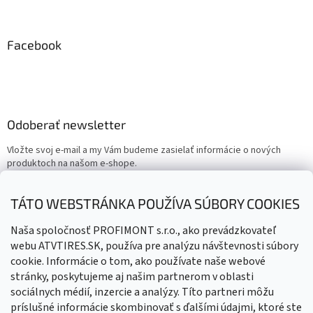
Facebook
Odoberať newsletter
Vložte svoj e-mail a my Vám budeme zasielať informácie o nových
produktoch na našom e-shope.
Email
TÁTO WEBSTRÁNKA POUŽÍVA SÚBORY COOKIES
Vložením e-mailu súhlasíte s
podmienkami ochrany osobných
Naša spoločnosť PROFIMONT s.r.o., ako prevádzkovateľ
údajov
webu ATVTIRES.SK, používa pre analýzu návštevnosti súbory
cookie. Informácie o tom, ako používate naše webové
PRIHLÁSIŤ SA
stránky, poskytujeme aj našim partnerom v oblasti
sociálnych médií, inzercie a analýzy. Títo partneri môžu
príslušné informácie skombinovať s ďalšími údajmi, ktoré ste