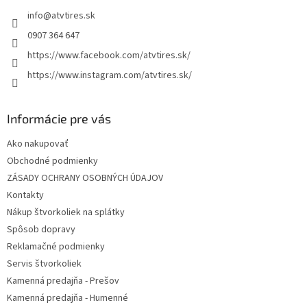
t
info
@
atvtires.sk
i
e
0907 364 647
https://www.facebook.com/atvtires.sk/
https://www.instagram.com/atvtires.sk/
Informácie pre vás
Ako nakupovať
Obchodné podmienky
ZÁSADY OCHRANY OSOBNÝCH ÚDAJOV
Kontakty
Nákup štvorkoliek na splátky
Spôsob dopravy
Reklamačné podmienky
Servis štvorkoliek
Kamenná predajňa - Prešov
Kamenná predajňa - Humenné