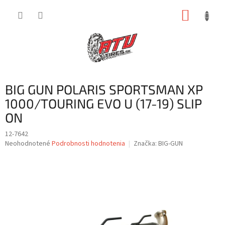
Prejsť
NÁKUP
na
obsah
KOŠÍK
BIG GUN POLARIS SPORTSMAN XP
1000/TOURING EVO U (17-19) SLIP
ON
12-7642
Priemerné
Neohodnotené
Podrobnosti hodnotenia
Značka:
BIG-GUN
hodnotenie
produktu
je
0,0
z
5
hviezdičiek.