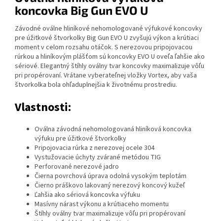
koncovka Big Gun EVO U
Závodné oválne hliníkové nehomologované výfukové koncovky
pre úžitkové štvorkolky Big Gun EVO U zvyšujú výkon a krútiaci
moment v celom rozsahu otáčok. S nerezovou pripojovacou
rúrkou a hliníkovým plášťom sú koncovky EVO U oveľa ľahšie ako
sériové. Elegantný štíhly oválny tvar koncovky maximalizuje vôľu
pri propérovaní. Vrátane vyberateľnej vložky Vortex, aby vaša
štvorkolka bola ohľaduplnejšia k životnému prostrediu.
Vlastnosti:
Oválna závodná nehomologovaná hliníková koncovka
výfuku pre úžitkové štvorkolky
Pripojovacia rúrka z nerezovej ocele 304
Vystužovacie úchyty zvárané metódou TIG
Perforované nerezové jadro
Čierna povrchová úprava odolná vysokým teplotám
Čierno práškovo lakovaný nerezový koncový kužeľ
Ľahšia ako sériová koncovka výfuku
Masívny nárast výkonu a krútiaceho momentu
Štíhly oválny tvar maximalizuje vôľu pri propérovaní