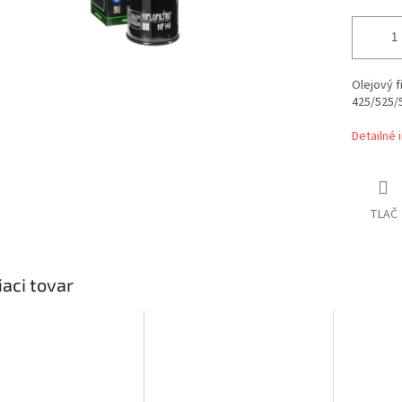
Olejový 
425/525/5
Detailné 
TLAČ
iaci tovar