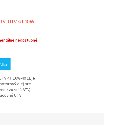
TV-UTV 4T 10W-
entálne nedostupné
šíka
UTV 4T 10W-40 1L je
motorový olej pre
énne vozidlá ATV,
racovné UTV