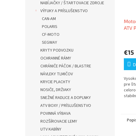
NABÍJAČKY / ŠTARTOVACIE ZDROJE
VÝFUKY A PRÍSLUŠENSTVO
CAN-AM
Moto
POLARIS
ATV 
CF-MOTO
SEGWAY
KRYTY PODVOZKU
€15
OCHRANNÉ RÁMY
D
CHRÁNIČE PÁČOK / BLASTRE
NÁVLEKY TLMIČOV
Vysoko
KRYCIE PLACHTY
pre št
NOSIČE, DRŽIAKY
celoro
stabiln
SNEŽNÉ RADLICE A DOPLNKY
ATV BOXY / PRÍSLUŠENSTVO
POVINNÁ VÝBAVA
Popi
ROZŠÍROVACIE LEMY
UTV KABÍNY