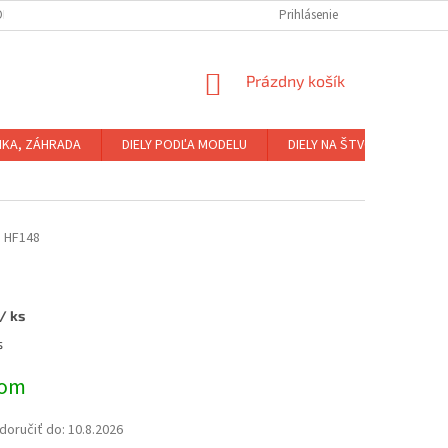
OBNÝCH ÚDAJOV
KONTAKTY
NÁKUP ŠTVORKOLIEK NA SPLÁTKY
Prihlásenie
NÁKUPNÝ
Prázdny košík
KOŠÍK
IKA, ZÁHRADA
DIELY PODĽA MODELU
DIELY NA ŠTVORKOLKY
8
HF148
/ ks
ová
s
dom
oručiť do:
10.8.2026