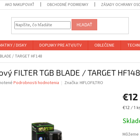
AKO NAKUPOVAŤ
OBCHODNÉ PODMIENKY
ZÁSADY OCHRANY OS
HĽADAŤ
ATIKY / DISKY
DOPLNKY PRE ATV/UTV
OBLEČENIE
TECHN
 BLADE / TARGET HF148
jový FILTER TGB BLADE / TARGET HF14
né
notené
Podrobnosti hodnotenia
Značka:
HIFLOFILTRO
nie
€12
u
Jednotk
€12 / 1 k
cena:
Skla
iek.
Môžeme d