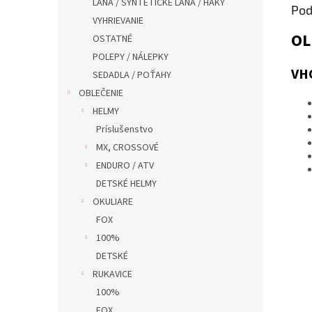
LANA / SYNTETICKÉ LANA / HAKY
Pod
VYHRIEVANIE
OL
OSTATNÉ
POLEPY / NÁLEPKY
VH
SEDADLA / POŤAHY
OBLEČENIE
HELMY
Príslušenstvo
MX, CROSSOVÉ
ENDURO / ATV
DETSKÉ HELMY
OKULIARE
FOX
100%
DETSKÉ
RUKAVICE
100%
FOX