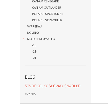
CAN-AM RENEGADE
CAN-AM OUTLANDER
POLARIS SPORTSMAN
POLARIS SCRAMBLER
VÝPREDAJ
NOVINKY
MOTO PNEUMATIKY
-18
-19
-21
BLOG
ŠTVORKOLKY SEGWAY SNARLER
15.2.2022
Z