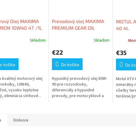
rový Olej MAXIMA
Prevodový olej MAXIMA
MOTUL A
PREM 10W40 4T /1L
PREMIUM GEAR OIL
40 4L
80W90 /1L
Skladom
Skladom
Mom
€22
€35
o košíka
Do košíka
Do ko
 kvalitný motorový olej
Hypoidný prevodový olej 80W-
Motul ATV-
vorkolky, 10W40,
90 pre rozvodovky,
minerálny 
čné, vysoko teplotne
diferenciály a hypoidné
všetky ter
ý, eliminácia strihové...
prevody, pre motocyklové a
terénne/p
štvorkolkové...
vozidlá,...
s
Diskusia