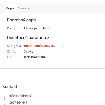
Popis
Diskusia
Podrobný popis
Popis produktu nie je dostupný
Dodatočné parametre
Kategória
:
DIELY PODĽA MODELU
Záruka
:
2 roky
EAN
:
8595154138904
Z
á
p
ä
Kontakt
t
info
@
atvtires.sk
i
e
0907 364 647