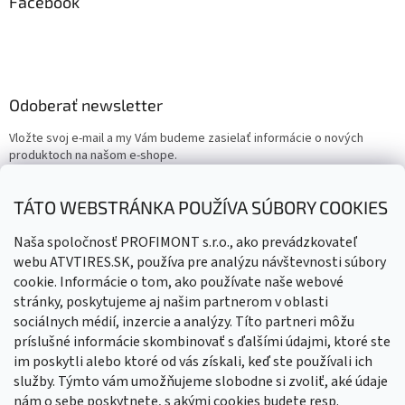
Facebook
Odoberať newsletter
Vložte svoj e-mail a my Vám budeme zasielať informácie o nových
produktoch na našom e-shope.
Email
TÁTO WEBSTRÁNKA POUŽÍVA SÚBORY COOKIES
Vložením e-mailu súhlasíte s
podmienkami ochrany osobných
Naša spoločnosť PROFIMONT s.r.o., ako prevádzkovateľ
údajov
webu ATVTIRES.SK, používa pre analýzu návštevnosti súbory
cookie. Informácie o tom, ako používate naše webové
PRIHLÁSIŤ SA
stránky, poskytujeme aj našim partnerom v oblasti
sociálnych médií, inzercie a analýzy. Títo partneri môžu
príslušné informácie skombinovať s ďalšími údajmi, ktoré ste
im poskytli alebo ktoré od vás získali, keď ste používali ich
služby. Týmto vám umožňujeme slobodne si zvoliť, aké údaje
nám o sebe poskytnete, s akými cookies budete resp.