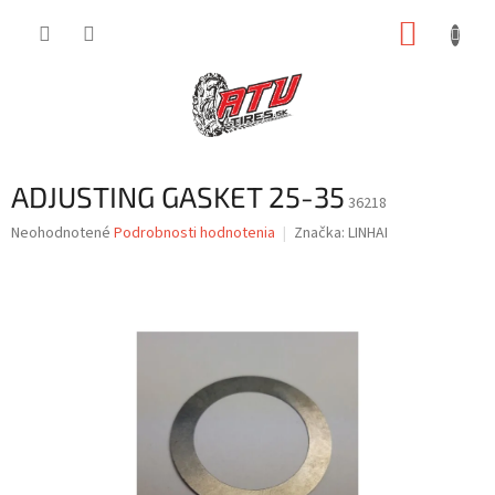
Prejsť
NÁKUP
na
obsah
KOŠÍK
ADJUSTING GASKET 25-35
36218
Priemerné
Neohodnotené
Podrobnosti hodnotenia
Značka:
LINHAI
hodnotenie
produktu
je
0,0
z
5
hviezdičiek.