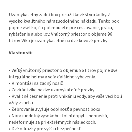
Uzamykatelný zadní box pre užitkové štvorkolky. Z
vysoko kvalitného nárazuodolného nákladu. Tento box
pojme všetko, čo potrebujete pre cestovanie, prácu,
rybárčenie alebo lov. Vnútorný priestor o objeme 96
litrov. Víko je uzamykateľné na dve kovové prezky
Vlastnosti:
• Veľký vnútorný priestor o objemu 96 litrov pojme dve
integrálne helmy a veľa ďalšieho vybavenia.
• K montáži na zadný nosič
• Zavírání víka na dve uzamykateľné prezky
• Kvalitné tesnenie proti vnikániu vody, aby vaše veci boli
vždy v suchu
• Žebrovanie zvyšuje odolnosť a pevnosť boxu
• Nárazuodolný vysokohustotní dopyt - nepraská,
nedeformuje sa pri extrémnych následkoch.
• Dvě odrazky pre vyššiu bezpečnosť