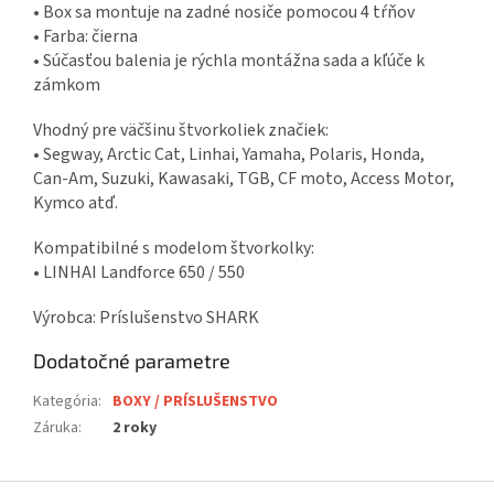
• Box sa montuje na zadné nosiče pomocou 4 tŕňov
• Farba: čierna
• Súčasťou balenia je rýchla montážna sada a kľúče k
zámkom
Vhodný pre väčšinu štvorkoliek značiek:
• Segway, Arctic Cat, Linhai, Yamaha, Polaris, Honda,
Can-Am, Suzuki, Kawasaki, TGB, CF moto, Access Motor,
Kymco atď.
Kompatibilné s modelom štvorkolky:
• LINHAI Landforce 650 / 550
Výrobca: Príslušenstvo SHARK
Dodatočné parametre
Kategória
:
BOXY / PRÍSLUŠENSTVO
Záruka
:
2 roky
Z