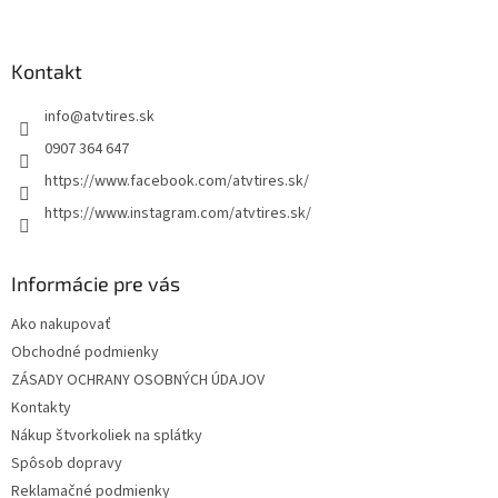
á
p
ä
Kontakt
t
info
@
atvtires.sk
i
e
0907 364 647
https://www.facebook.com/atvtires.sk/
https://www.instagram.com/atvtires.sk/
Informácie pre vás
Ako nakupovať
Obchodné podmienky
ZÁSADY OCHRANY OSOBNÝCH ÚDAJOV
Kontakty
Nákup štvorkoliek na splátky
Spôsob dopravy
Reklamačné podmienky