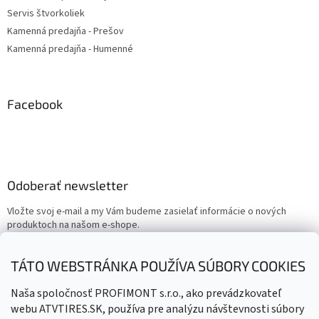
Servis štvorkoliek
Kamenná predajňa - Prešov
Kamenná predajňa - Humenné
Facebook
Odoberať newsletter
Vložte svoj e-mail a my Vám budeme zasielať informácie o nových
produktoch na našom e-shope.
Email
TÁTO WEBSTRÁNKA POUŽÍVA SÚBORY COOKIES
Vložením e-mailu súhlasíte s
podmienkami ochrany osobných
Naša spoločnosť PROFIMONT s.r.o., ako prevádzkovateľ
údajov
webu ATVTIRES.SK, používa pre analýzu návštevnosti súbory