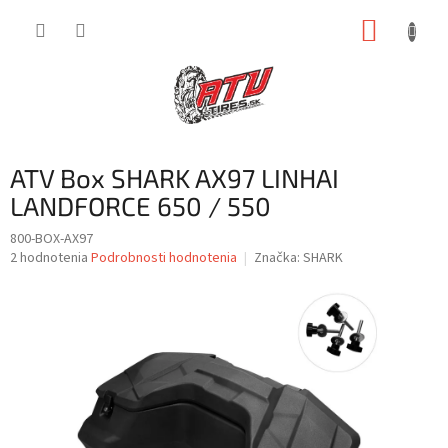
Prejsť
NÁKUP
na
obsah
KOŠÍK
ATV Box SHARK AX97 LINHAI
LANDFORCE 650 / 550
800-BOX-AX97
Priemerné
2 hodnotenia
Podrobnosti hodnotenia
Značka:
SHARK
hodnotenie
produktu
je
4,5
z
5
hviezdičiek.