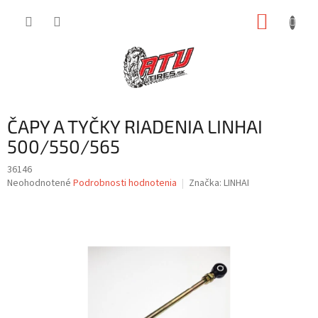
Prejsť
NÁKUP
na
obsah
KOŠÍK
ČAPY A TYČKY RIADENIA LINHAI
500/550/565
36146
Priemerné
Neohodnotené
Podrobnosti hodnotenia
Značka:
LINHAI
hodnotenie
produktu
je
0,0
z
5
hviezdičiek.