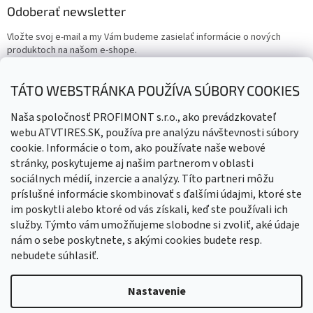
Odoberať newsletter
Vložte svoj e-mail a my Vám budeme zasielať informácie o nových
produktoch na našom e-shope.
Email
TÁTO WEBSTRÁNKA POUŽÍVA SÚBORY COOKIES
Vložením e-mailu súhlasíte s
podmienkami ochrany osobných
Naša spoločnosť PROFIMONT s.r.o., ako prevádzkovateľ
údajov
webu ATVTIRES.SK, používa pre analýzu návštevnosti súbory
cookie. Informácie o tom, ako používate naše webové
PRIHLÁSIŤ SA
stránky, poskytujeme aj našim partnerom v oblasti
sociálnych médií, inzercie a analýzy. Títo partneri môžu
príslušné informácie skombinovať s ďalšími údajmi, ktoré ste
im poskytli alebo ktoré od vás získali, keď ste používali ich
služby. Týmto vám umožňujeme slobodne si zvoliť, aké údaje
nám o sebe poskytnete, s akými cookies budete resp.
nebudete súhlasiť.
Vytvoril Shoptet
Nastavenie