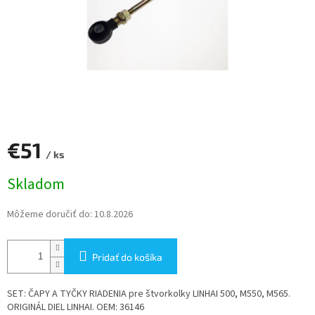
€51
/ ks
Jednotková
Skladom
cena:
Môžeme doručiť do:
10.8.2026
Pridať do košíka
SET: ČAPY A TYČKY RIADENIA pre štvorkolky LINHAI 500, M550, M565.
ORIGINÁL DIEL LINHAI. OEM: 36146