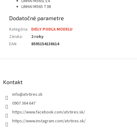
LINHAI M565L E4
LINHAI M565 T3B
Dodatočné parametre
Kategória
:
DIELY PODĽA MODELU
Záruka
:
2 roky
EAN
:
8595154138614
Z
á
p
ä
Kontakt
t
info
@
atvtires.sk
i
e
0907 364 647
https://www.facebook.com/atvtires.sk/
https://www.instagram.com/atvtires.sk/