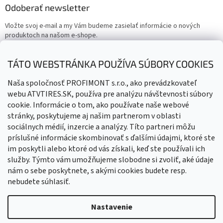
Odoberať newsletter
Vložte svoj e-mail a my Vám budeme zasielať informácie o nových
produktoch na našom e-shope.
Email
TÁTO WEBSTRÁNKA POUŽÍVA SÚBORY COOKIES
Vložením e-mailu súhlasíte s
podmienkami ochrany osobných
Naša spoločnosť PROFIMONT s.r.o., ako prevádzkovateľ
údajov
webu ATVTIRES.SK, používa pre analýzu návštevnosti súbory
cookie. Informácie o tom, ako používate naše webové
PRIHLÁSIŤ SA
stránky, poskytujeme aj našim partnerom v oblasti
sociálnych médií, inzercie a analýzy. Títo partneri môžu
príslušné informácie skombinovať s ďalšími údajmi, ktoré ste
im poskytli alebo ktoré od vás získali, keď ste používali ich
služby. Týmto vám umožňujeme slobodne si zvoliť, aké údaje
nám o sebe poskytnete, s akými cookies budete resp.
nebudete súhlasiť.
Vytvoril Shoptet
Nastavenie