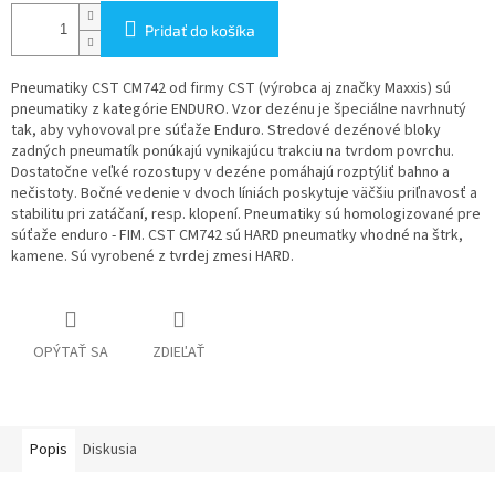
Pridať do košíka
Pneumatiky CST CM742 od firmy CST (výrobca aj značky Maxxis) sú
pneumatiky z kategórie ENDURO. Vzor dezénu je špeciálne navrhnutý
tak, aby vyhovoval pre súťaže Enduro. Stredové dezénové bloky
zadných pneumatík ponúkajú vynikajúcu trakciu na tvrdom povrchu.
Dostatočne veľké rozostupy v dezéne pomáhajú rozptýliť bahno a
nečistoty. Bočné vedenie v dvoch líniách poskytuje väčšiu priľnavosť a
stabilitu pri zatáčaní, resp. klopení. Pneumatiky sú homologizované pre
súťaže enduro - FIM. CST CM742 sú HARD pneumatky vhodné na štrk,
kamene. Sú vyrobené z tvrdej zmesi HARD.
OPÝTAŤ SA
ZDIEĽAŤ
Popis
Diskusia