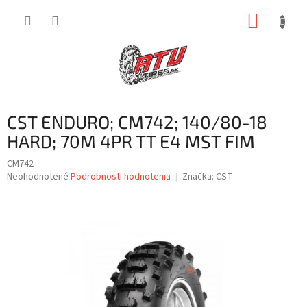
Prejsť
NÁKUP
na
obsah
KOŠÍK
CST ENDURO; CM742; 140/80-18
HARD; 70M 4PR TT E4 MST FIM
CM742
Priemerné
Neohodnotené
Podrobnosti hodnotenia
Značka:
CST
hodnotenie
produktu
je
0,0
z
5
hviezdičiek.