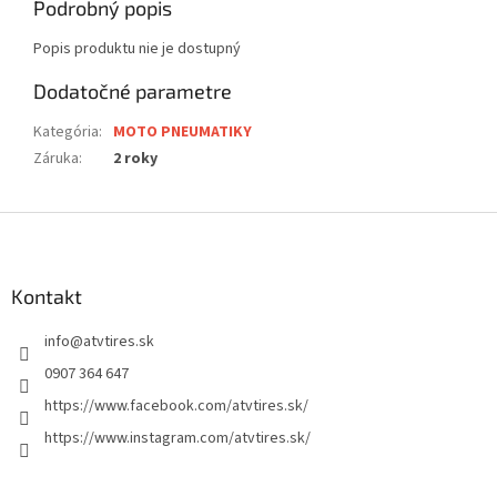
Podrobný popis
Popis produktu nie je dostupný
Dodatočné parametre
Kategória
:
MOTO PNEUMATIKY
Záruka
:
2 roky
Z
á
p
ä
Kontakt
t
info
@
atvtires.sk
i
e
0907 364 647
https://www.facebook.com/atvtires.sk/
https://www.instagram.com/atvtires.sk/