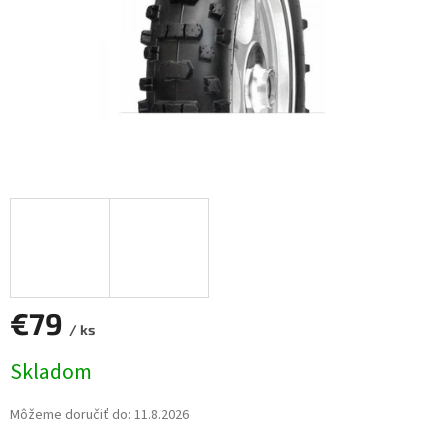
€79
/ ks
Jednotková
Skladom
cena:
Môžeme doručiť do:
11.8.2026