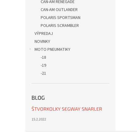
CAN-AM RENEGADE
CAN-AM OUTLANDER
POLARIS SPORTSMAN
POLARIS SCRAMBLER
VÝPREDAJ
NOVINKY
MOTO PNEUMATIKY
-18
-19
-21
BLOG
ŠTVORKOLKY SEGWAY SNARLER
15.2.2022
Z