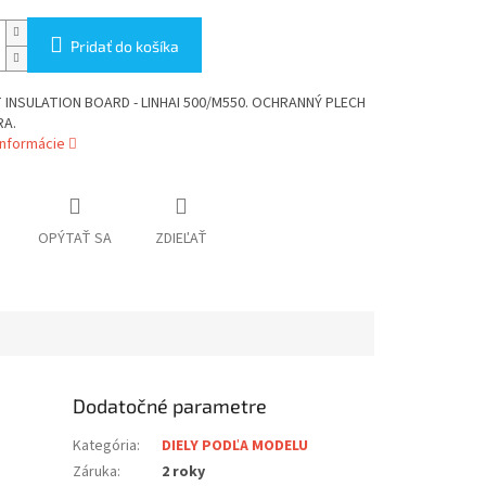
Pridať do košíka
 INSULATION BOARD - LINHAI 500/M550. OCHRANNÝ PLECH
RA.
informácie
OPÝTAŤ SA
ZDIEĽAŤ
Dodatočné parametre
Kategória
:
DIELY PODĽA MODELU
Záruka
:
2 roky