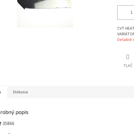
CVT HEAT
VARIÁTO
Detailné 
TLAČ
s
Diskusia
robný popis
M
: 35866