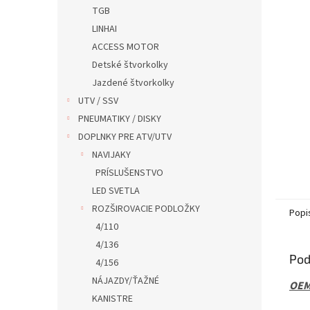
TGB
LINHAI
ACCESS MOTOR
Detské štvorkolky
Jazdené štvorkolky
UTV / SSV
PNEUMATIKY / DISKY
DOPLNKY PRE ATV/UTV
NAVIJAKY
PRÍSLUŠENSTVO
LED SVETLA
ROZŠIROVACIE PODLOŽKY
Popi
4/110
4/136
Pod
4/156
NÁJAZDY/ŤAŽNÉ
OE
KANISTRE