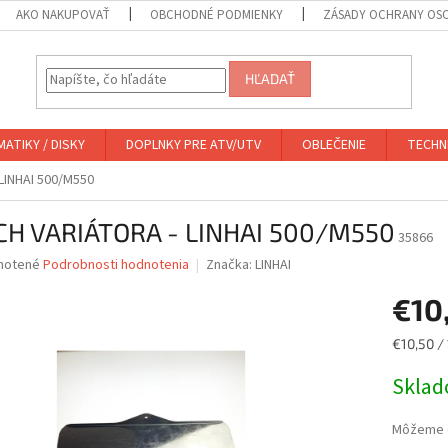
AKO NAKUPOVAŤ
OBCHODNÉ PODMIENKY
ZÁSADY OCHRANY OS
HĽADAŤ
ATIKY / DISKY
DOPLNKY PRE ATV/UTV
OBLEČENIE
TECHN
LINHAI 500/M550
CH VARIÁTORA - LINHAI 500/M550
35866
né
notené
Podrobnosti hodnotenia
Značka:
LINHAI
nie
€10
u
Jednotk
€10,50 / 
cena:
Skla
iek.
Môžeme d