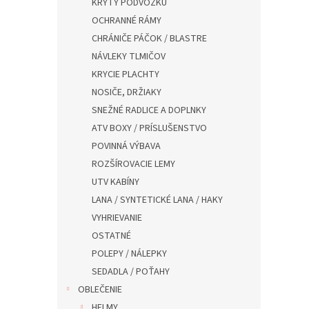
KRYTY PODVOZKU
OCHRANNÉ RÁMY
CHRÁNIČE PÁČOK / BLASTRE
NÁVLEKY TLMIČOV
KRYCIE PLACHTY
NOSIČE, DRŽIAKY
SNEŽNÉ RADLICE A DOPLNKY
ATV BOXY / PRÍSLUŠENSTVO
POVINNÁ VÝBAVA
ROZŠÍROVACIE LEMY
UTV KABÍNY
LANA / SYNTETICKÉ LANA / HAKY
VYHRIEVANIE
OSTATNÉ
POLEPY / NÁLEPKY
SEDADLA / POŤAHY
OBLEČENIE
HELMY