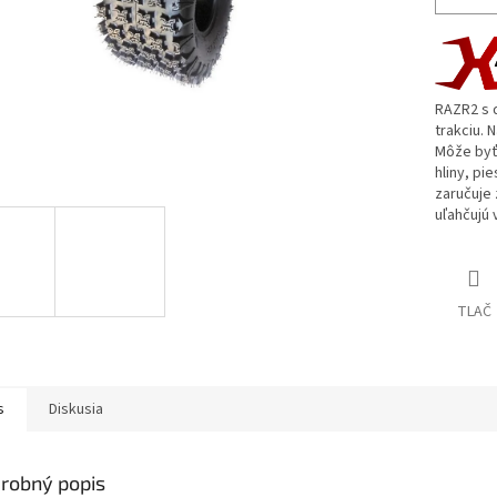
RAZR2 s d
trakciu. 
Môže byť
hliny, pi
zaručuje
uľahčujú 
TLAČ
s
Diskusia
robný popis