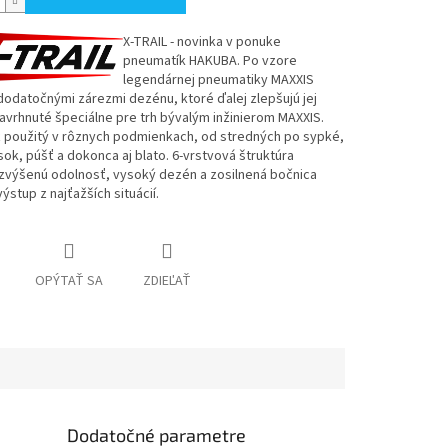
X-TRAIL - novinka v ponuke
pneumatík HAKUBA. Po vzore
legendárnej pneumatiky MAXXIS
odatočnými zárezmi dezénu, ktoré ďalej zlepšujú jej
Navrhnuté špeciálne pre trh bývalým inžinierom MAXXIS.
 použitý v rôznych podmienkach, od stredných po sypké,
esok, púšť a dokonca aj blato. 6-vrstvová štruktúra
 zvýšenú odolnosť, vysoký dezén a zosilnená bočnica
výstup z najťažších situácií.
OPÝTAŤ SA
ZDIEĽAŤ
Dodatočné parametre