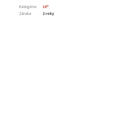
Kategória
:
10"
Záruka
:
2 roky