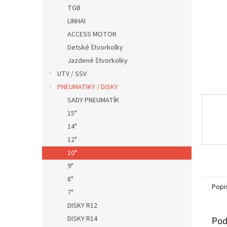
TGB
LINHAI
ACCESS MOTOR
Detské štvorkolky
Jazdené štvorkolky
UTV / SSV
PNEUMATIKY / DISKY
SADY PNEUMATÍK
15"
14"
12"
10"
9"
8"
Popi
7"
DISKY R12
DISKY R14
Pod