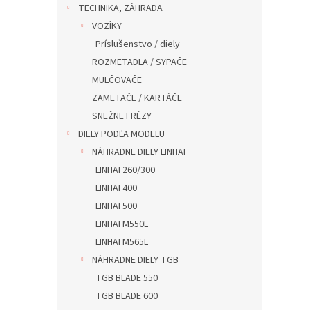
TECHNIKA, ZÁHRADA
VOZÍKY
Príslušenstvo / diely
ROZMETADLA / SYPAČE
MULČOVAČE
ZAMETAČE / KARTÁČE
SNEŽNE FRÉZY
DIELY PODĽA MODELU
NÁHRADNE DIELY LINHAI
LINHAI 260/300
LINHAI 400
LINHAI 500
LINHAI M550L
LINHAI M565L
NÁHRADNE DIELY TGB
TGB BLADE 550
TGB BLADE 600