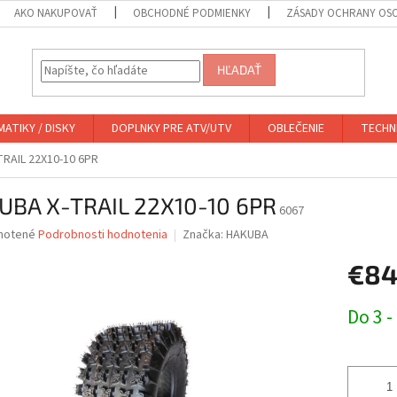
AKO NAKUPOVAŤ
OBCHODNÉ PODMIENKY
ZÁSADY OCHRANY OS
HĽADAŤ
ATIKY / DISKY
DOPLNKY PRE ATV/UTV
OBLEČENIE
TECHN
RAIL 22X10-10 6PR
UBA X-TRAIL 22X10-10 6PR
6067
né
notené
Podrobnosti hodnotenia
Značka:
HAKUBA
nie
€8
u
Jednotk
Do 3 -
cena:
iek.