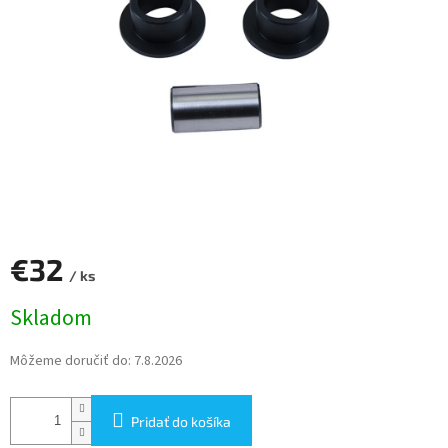
€32
/ ks
Jednotková
Skladom
cena:
Môžeme doručiť do:
7.8.2026
Pridať do košíka