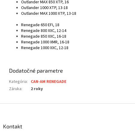
Outlander MAX 850 XTP, 16
Outlander 1000 XTP, 13-18
Outlander MAX 1000 XTP, 13-18
Renegade 650 EFI, 18
Renegade 800 XXC, 12-14
Renegade 850 XXC, 16-18
Renegade 1000 XMR, 16-18
Renegade 1000 XXC, 12-18
Dodatočné parametre
Kategória
:
CAN-AM RENEGADE
Záruka
:
2 roky
Z
á
p
ä
Kontakt
t