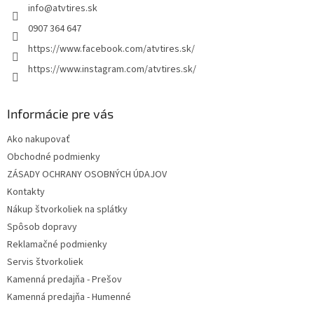
info
@
atvtires.sk
i
e
0907 364 647
https://www.facebook.com/atvtires.sk/
https://www.instagram.com/atvtires.sk/
Informácie pre vás
Ako nakupovať
Obchodné podmienky
ZÁSADY OCHRANY OSOBNÝCH ÚDAJOV
Kontakty
Nákup štvorkoliek na splátky
Spôsob dopravy
Reklamačné podmienky
Servis štvorkoliek
Kamenná predajňa - Prešov
Kamenná predajňa - Humenné