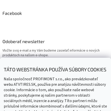
Facebook
Odoberať newsletter
Vložte svoj e-mail a my Vám budeme zasielať informácie o nových
produktoch na našom e-shope.
Email
TÁTO WEBSTRÁNKA POUŽÍVA SÚBORY COOKIES
Vložením e-mailu súhlasíte s
podmienkami ochrany osobných
Naša spoločnosť PROFIMONT s.r.o., ako prevádzkovateľ
údajov
webu ATVTIRES.SK, používa pre analýzu návštevnosti súbory
cookie. Informácie o tom, ako používate naše webové
PRIHLÁSIŤ SA
stránky, poskytujeme aj našim partnerom v oblasti
sociálnych médií, inzercie a analýzy. Títo partneri môžu
príslušné informácie skombinovať s ďalšími údajmi, ktoré ste