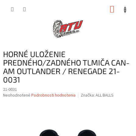
Prejsť
NÁKUP
na
obsah
KOŠÍK
HORNÉ ULOŽENIE
PREDNÉHO/ZADNÉHO TLMIČA CAN-
AM OUTLANDER / RENEGADE 21-
0031
21-0031
Priemerné
Neohodnotené
Podrobnosti hodnotenia
Značka:
ALL BALLS
hodnotenie
produktu
je
0,0
z
5
hviezdičiek.