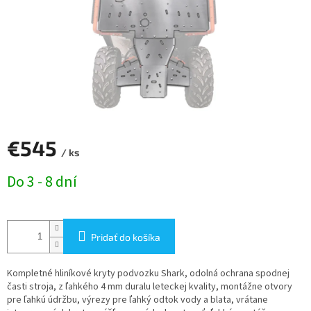
€545
/ ks
Jednotková
Do 3 - 8 dní
cena:
Pridať do košíka
Kompletné hliníkové kryty podvozku Shark, odolná ochrana spodnej
časti stroja, z ľahkého 4 mm duralu leteckej kvality, montážne otvory
pre ľahkú údržbu, výrezy pre ľahký odtok vody a blata, vrátane