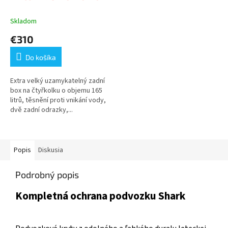
SEGWAY AT5/AT6
Skladom
€310
Do košíka
Extra velký uzamykatelný zadní
box na čtyřkolku o objemu 165
litrů, těsnění proti vnikání vody,
dvě zadní odrazky,...
Popis
Diskusia
Podrobný popis
Kompletná ochrana podvozku Shark