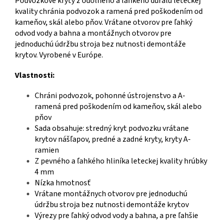
Podvozkové kryty z odolného a ľahkého duralu leteckej
kvality chránia podvozok a ramená pred poškodením od
kameňov, skál alebo pňov. Vrátane otvorov pre ľahký
odvod vody a bahna a montážnych otvorov pre
jednoduchú údržbu stroja bez nutnosti demontáže
krytov. Vyrobené v Európe.
Vlastnosti:
Chráni podvozok, pohonné ústrojenstvo a A-
ramená pred poškodením od kameňov, skál alebo
pňov
Sada obsahuje: stredný kryt podvozku vrátane
krytov nášľapov, predné a zadné kryty, kryty A-
ramien
Z pevného a ľahkého hliníka leteckej kvality hrúbky
4 mm
Nízka hmotnosť
Vrátane montážnych otvorov pre jednoduchú
údržbu stroja bez nutnosti demontáže krytov
Výrezy pre ľahký odvod vody a bahna, a pre ľahšie