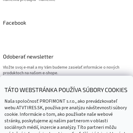
Facebook
Odoberať newsletter
Vložte svoj e-mail a my Vám budeme zasielať informácie o nových
produktoch na našom e-shope.
Email
TÁTO WEBSTRÁNKA POUŽÍVA SÚBORY COOKIES
Vložením e-mailu súhlasíte s
podmienkami ochrany osobných
Naša spoločnosť PROFIMONT s.r.o., ako prevádzkovateľ
údajov
webu ATVTIRES.SK, používa pre analýzu návštevnosti súbory
cookie. Informácie o tom, ako používate naše webové
PRIHLÁSIŤ SA
stránky, poskytujeme aj našim partnerom v oblasti
sociálnych médií, inzercie a analýzy. Títo partneri môžu