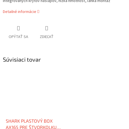
integrovaných krytov nášľapov, nízka hmotnosť, ľahká montáž
Detailné informácie
OPÝTAŤ SA
ZDIEĽAŤ
Súvisiaci tovar
SHARK PLASTOVÝ BOX
AX165 PRE ŠTVORKOLKU