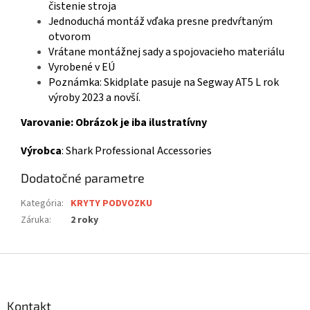
čistenie stroja
Jednoduchá montáž vďaka presne predvŕtaným
otvorom
Vrátane montážnej sady a spojovacieho materiálu
Vyrobené v EÚ
Poznámka: Skidplate pasuje na Segway AT5 L rok
výroby 2023 a novší.
Varovanie: Obrázok je iba ilustratívny
Výrobca
: Shark Professional Accessories
Dodatočné parametre
Kategória
:
KRYTY PODVOZKU
Záruka
:
2 roky
Z
á
p
ä
Kontakt