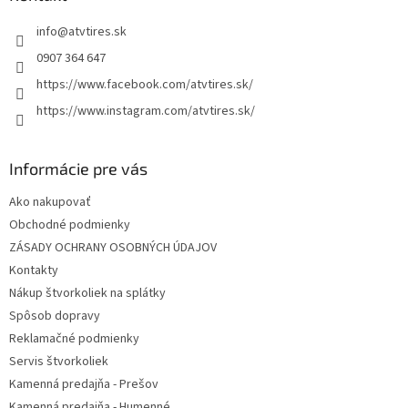
t
info
@
atvtires.sk
i
e
0907 364 647
https://www.facebook.com/atvtires.sk/
https://www.instagram.com/atvtires.sk/
Informácie pre vás
Ako nakupovať
Obchodné podmienky
ZÁSADY OCHRANY OSOBNÝCH ÚDAJOV
Kontakty
Nákup štvorkoliek na splátky
Spôsob dopravy
Reklamačné podmienky
Servis štvorkoliek
Kamenná predajňa - Prešov
Kamenná predajňa - Humenné