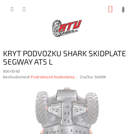
Prejsť
NÁKUP
na
obsah
KOŠÍK
KRYT PODVOZKU SHARK SKIDPLATE
SEGWAY AT5 L
800-00-65
Priemerné
Neohodnotené
Podrobnosti hodnotenia
Značka:
SHARK
hodnotenie
produktu
je
0,0
z
5
hviezdičiek.