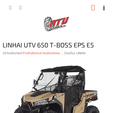
Prejsť
NÁKUP
na
obsah
KOŠÍK
LINHAI UTV 650 T-BOSS EPS E5
Priemerné
16 hodnotení
Podrobnosti hodnotenia
Značka:
LINHAI
hodnotenie
produktu
je
3,1
z
5
hviezdičiek.