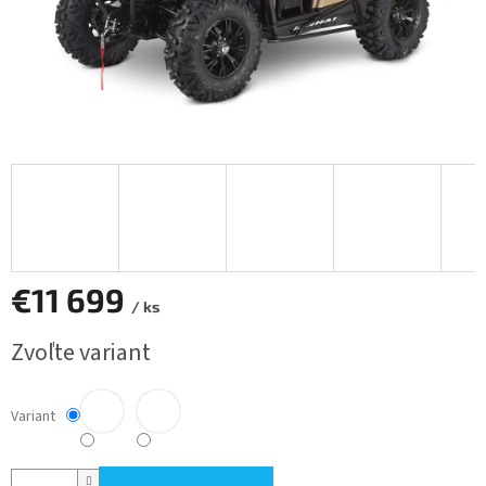
€11 699
/ ks
Jednotková
Zvoľte variant
cena:
Variant