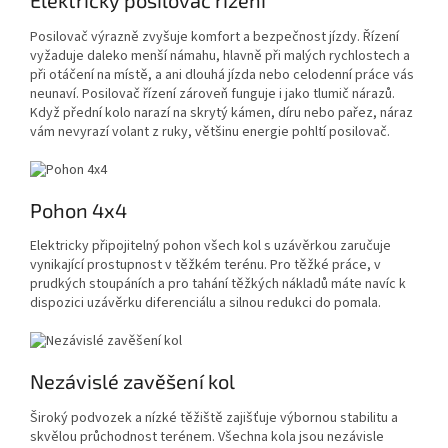
Elektrický posilovač řízení
Posilovač výrazně zvyšuje komfort a bezpečnost jízdy. Řízení
vyžaduje daleko menší námahu, hlavně při malých rychlostech a
při otáčení na místě, a ani dlouhá jízda nebo celodenní práce vás
neunaví. Posilovač řízení zároveň funguje i jako tlumič nárazů.
Když přední kolo narazí na skrytý kámen, díru nebo pařez, náraz
vám nevyrazí volant z ruky, většinu energie pohltí posilovač.
Pohon 4x4
Elektricky připojitelný pohon všech kol s uzávěrkou zaručuje
vynikající prostupnost v těžkém terénu. Pro těžké práce, v
prudkých stoupáních a pro tahání těžkých nákladů máte navíc k
dispozici uzávěrku diferenciálu a silnou redukci do pomala.
Nezávislé zavěšení kol
Široký podvozek a nízké těžiště zajišťuje výbornou stabilitu a
skvělou průchodnost terénem. Všechna kola jsou nezávisle