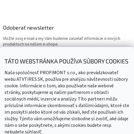
Odoberať newsletter
Vložte svoj e-mail a my Vám budeme zasielať informácie o nových
produktoch na našom e-shope.
Email
TÁTO WEBSTRÁNKA POUŽÍVA SÚBORY COOKIES
Vložením e-mailu súhlasíte s
podmienkami ochrany osobných
Naša spoločnosť PROFIMONT s.r.o., ako prevádzkovateľ
údajov
webu ATVTIRES.SK, používa pre analýzu návštevnosti súbory
cookie. Informácie o tom, ako používate naše webové
PRIHLÁSIŤ SA
stránky, poskytujeme aj našim partnerom v oblasti
sociálnych médií, inzercie a analýzy. Títo partneri môžu
príslušné informácie skombinovať s ďalšími údajmi, ktoré ste
im poskytli alebo ktoré od vás získali, keď ste používali ich
služby. Týmto vám umožňujeme slobodne si zvoliť, aké údaje
nám o sebe poskytnete, s akými cookies budete resp.
nebudete súhlasiť.