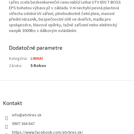
I přes zcela bezkonkurenční cenu nabízí Linhai UTV 650 T-BOSS
EPS bohatou výbavu již v základu. V ní nechybí pevná plastová
střecha odolná UV záření, plnohodnotné čelní plexi, masivní
přední nárazník, bezpečnostní sítě ve dveřích, madla pro
spolujezdce, hlavové opěrky, tažné zařízení nebo elektrický
naviják 3000lbs s dálkovým ovládáním.
Dodatočné parametre
Kategória
:
LINHAI
Záruka
:
5 Rokov
Z
á
p
ä
Kontakt
t
info
@
atvtires.sk
i
e
0907 364 647
https://www.facebook.com/atvtires.sk/