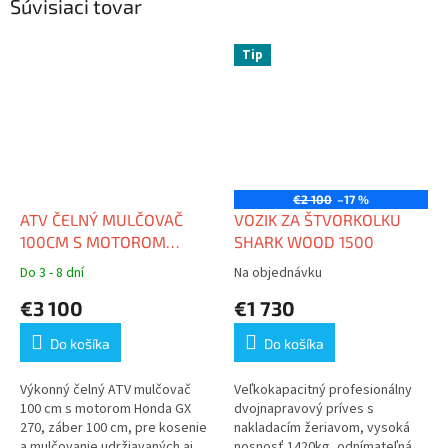
Súvisiaci tovar
Tip
€2 100
–17 %
ATV ČELNÝ MULČOVAČ
VOZIK ZA ŠTVORKOLKU
100CM S MOTOROM
SHARK WOOD 1500
HONDA GX 270
Do 3 - 8 dní
Na objednávku
Priemerné
Priemerné
hodnotenie
hodnotenie
€3 100
€1 730
produktu
produktu
je
je
Do košíka
Do košíka
3,4
3,5
z
z
5
5
Výkonný čelný ATV mulčovač
Veľkokapacitný profesionálny
hviezdičiek.
hviezdičiek.
100 cm s motorom Honda GX
dvojnapravový príves s
270, záber 100 cm, pre kosenie
nakladacím žeriavom, vysoká
a mulčovanie udržiavaných aj...
nosnosť 1420kg, odnímateľná