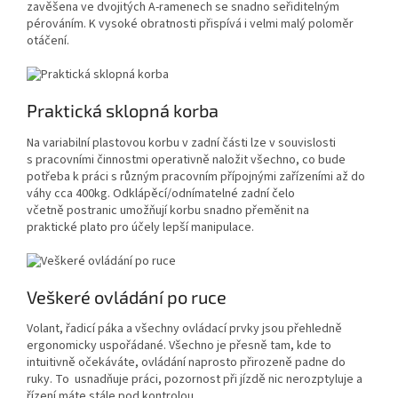
zavěšena ve dvojitých A-ramenech se snadno seřiditelným
pérováním. K vysoké obratnosti přispívá i velmi malý poloměr
otáčení.
Praktická sklopná korba
Na variabilní plastovou korbu v zadní části lze v souvislosti
s pracovními činnostmi operativně naložit všechno, co bude
potřeba k práci s různým pracovním přípojnými zařízeními až do
váhy cca 400kg. Odklápěcí/odnímatelné zadní čelo
včetně postranic umožňují korbu snadno přeměnit na
praktické plato pro účely lepší manipulace.
Veškeré ovládání po ruce
Volant, řadicí páka a všechny ovládací prvky jsou přehledně
ergonomicky uspořádané. Všechno je přesně tam, kde to
intuitivně očekáváte, ovládání naprosto přirozeně padne do
ruky. To usnadňuje práci, pozornost při jízdě nic nerozptyluje a
řízení máte stále pod kontrolou.