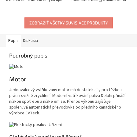
korba,...
ZOBRAZIŤ VŠETKY SÚVISIACE PRODUKTY
Popis
Diskusia
Podrobný popis
Motor
Jednoválcový vstřikovaný motor má dostatek síly pro těžkou
práci i svižné zrychlení. Moderní vstřikování paliva Delphi přináší
nízkou spotřebu a nízké emise. Přenos výkonu zajišťuje
spolehlivá automatická převodovka od předního kanadského
výrobce CVTech.