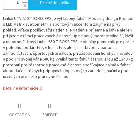
Pridať do košíka
Linhai UTV 650 T-BOSS EPS je vyhlásený ťahúň. Moderný design Promax
s LED Matrix svetlometmi a športovým akcentom zaujme na prvý
pohľad. Vďaka posilňovaču riadenia je riadenie príjemné a ľahké nie len
pri jazde v rámci pracovných činností. Úplne nový motor je silnejší, živší
a úspornejší. Nový Linhai 650 T-BOSS EPS je ideálny pomocník pre práce
v poľnohospodárstve, v lesníctve, ale aj na stavbe, v parkoch,
záhradníctvach, športových areáloch, pri zásobovaní horských hotelov
a pod. Pri svojej váhe 580 kg vyniká tento ťahúň ťažnou silou až 1349 kg
potrebnú pre rôznorodé pracovné činnosti spočívajúce najmä v ťahaní
alebo tlačení rôznych prípojných doplnkových zariadení, náčiní a pod.
určených pre tieto pracovné činnosti.
Detailné informácie
OPÝTAŤ SA
ZDIEĽAŤ