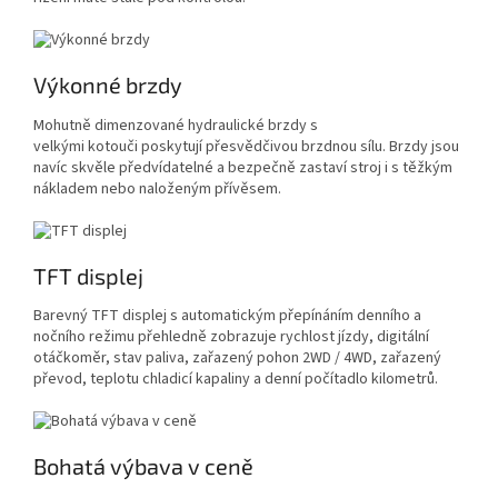
Výkonné brzdy
Mohutně dimenzované hydraulické brzdy s
velkými kotouči
poskytují
přesvědčivou brzdnou sílu. Brzdy jsou
navíc skvěle předvídatelné a bezpečně zastaví stroj i s těžkým
nákladem nebo naloženým přívěsem.
TFT displej
Barevný TFT displej s automatickým přepínáním denního a
nočního režimu přehledně zobrazuje rychlost jízdy, digitální
otáčkoměr, stav paliva, zařazený pohon 2WD / 4WD, zařazený
převod, teplotu chladicí kapaliny a denní počítadlo kilometrů.
Bohatá výbava v ceně