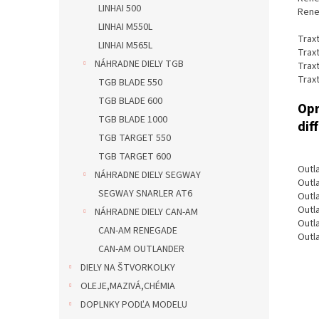
LINHAI 500
Rene
LINHAI M550L
Trax
LINHAI M565L
Trax
NÁHRADNE DIELY TGB
Trax
Trax
TGB BLADE 550
TGB BLADE 600
Opr
TGB BLADE 1000
dif
TGB TARGET 550
TGB TARGET 600
Outl
NÁHRADNE DIELY SEGWAY
Outl
SEGWAY SNARLER AT6
Outl
Outl
NÁHRADNE DIELY CAN-AM
Outl
CAN-AM RENEGADE
Outl
CAN-AM OUTLANDER
DIELY NA ŠTVORKOLKY
OLEJE,MAZIVÁ,CHÉMIA
DOPLNKY PODĽA MODELU