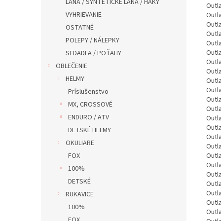
LANA / SYNTETICKÉ LANA / HAKY
Outl
VYHRIEVANIE
Outl
Outl
OSTATNÉ
Outl
POLEPY / NÁLEPKY
Outl
Outl
SEDADLA / POŤAHY
Outl
OBLEČENIE
Outl
HELMY
Outl
Outl
Príslušenstvo
Outl
MX, CROSSOVÉ
Outl
ENDURO / ATV
Outl
Outl
DETSKÉ HELMY
Outl
OKULIARE
Outl
FOX
Outl
Outl
100%
Outl
DETSKÉ
Outl
Outl
RUKAVICE
Outl
100%
Outl
FOX