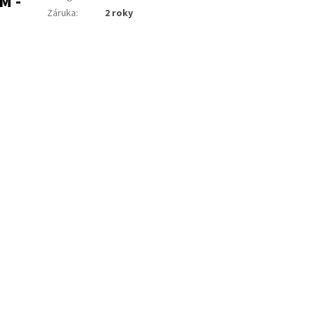
M -
Záruka
:
2 roky