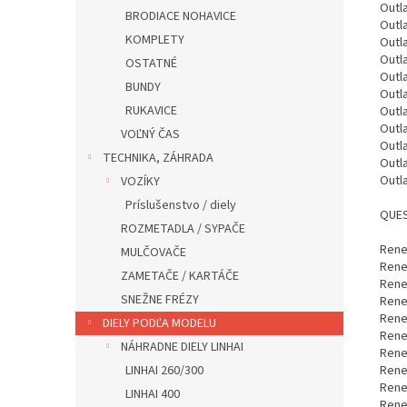
Outl
BRODIACE NOHAVICE
Outl
KOMPLETY
Outl
Outl
OSTATNÉ
Outl
BUNDY
Outl
RUKAVICE
Outl
Outl
VOĽNÝ ČAS
Outl
TECHNIKA, ZÁHRADA
Outl
Outl
VOZÍKY
Príslušenstvo / diely
QUES
ROZMETADLA / SYPAČE
Rene
MULČOVAČE
Rene
ZAMETAČE / KARTÁČE
Rene
SNEŽNE FRÉZY
Rene
Rene
DIELY PODĽA MODELU
Rene
NÁHRADNE DIELY LINHAI
Rene
LINHAI 260/300
Rene
Rene
LINHAI 400
Rene