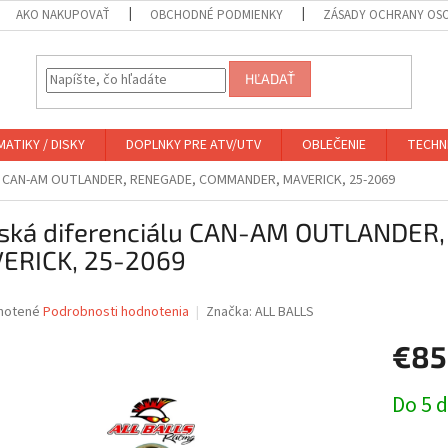
AKO NAKUPOVAŤ
OBCHODNÉ PODMIENKY
ZÁSADY OCHRANY OS
HĽADAŤ
ATIKY / DISKY
DOPLNKY PRE ATV/UTV
OBLEČENIE
TECHN
álu CAN-AM OUTLANDER, RENEGADE, COMMANDER, MAVERICK, 25-2069
iská diferenciálu CAN-AM OUTLANDE
ERICK, 25-2069
né
notené
Podrobnosti hodnotenia
Značka:
ALL BALLS
nie
€8
u
Jednotk
Do 5 d
cena:
iek.