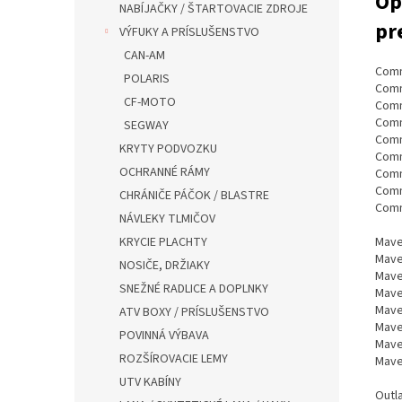
Op
NABÍJAČKY / ŠTARTOVACIE ZDROJE
pr
VÝFUKY A PRÍSLUŠENSTVO
CAN-AM
Comm
POLARIS
Comm
CF-MOTO
Comm
Comm
SEGWAY
Comm
KRYTY PODVOZKU
Comm
OCHRANNÉ RÁMY
Comm
Comm
CHRÁNIČE PÁČOK / BLASTRE
Comm
NÁVLEKY TLMIČOV
KRYCIE PLACHTY
Mave
Mave
NOSIČE, DRŽIAKY
Mave
SNEŽNÉ RADLICE A DOPLNKY
Mave
Mave
ATV BOXY / PRÍSLUŠENSTVO
Mave
POVINNÁ VÝBAVA
Mave
ROZŠÍROVACIE LEMY
Mave
UTV KABÍNY
Outl