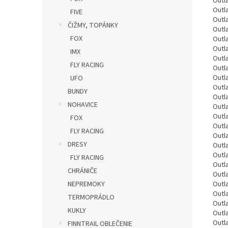
Outl
Outl
FIVE
Outl
ČIŽMY, TOPÁNKY
Outl
FOX
Outl
Outla
IMX
Outla
FLY RACING
Outla
Outl
UFO
Outl
BUNDY
Outla
NOHAVICE
Outl
Outl
FOX
Outl
FLY RACING
Outl
DRESY
Outl
Outl
FLY RACING
Outl
CHRÁNIČE
Outl
NEPREMOKY
Outl
Outl
TERMOPRÁDLO
Outl
KUKLY
Outl
Outl
FINNTRAIL OBLEČENIE