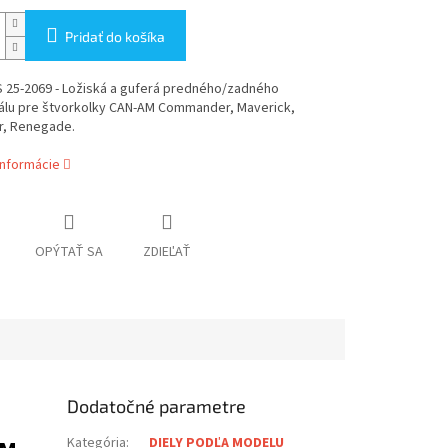
Pridať do košíka
S 25-2069 - Ložiská a guferá predného/zadného
iálu pre štvorkolky CAN-AM Commander, Maverick,
r, Renegade.
informácie
OPÝTAŤ SA
ZDIEĽAŤ
Dodatočné parametre
Kategória
:
DIELY PODĽA MODELU