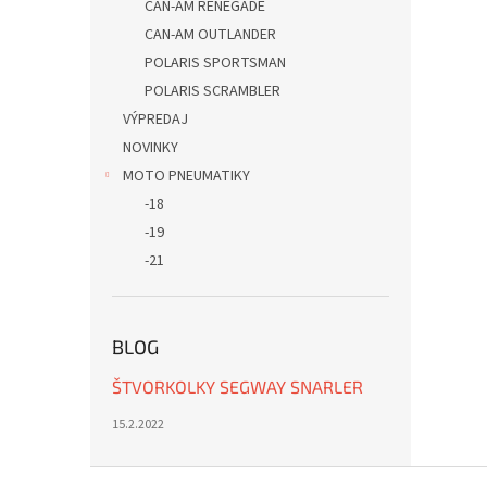
CAN-AM RENEGADE
CAN-AM OUTLANDER
POLARIS SPORTSMAN
POLARIS SCRAMBLER
VÝPREDAJ
NOVINKY
MOTO PNEUMATIKY
-18
-19
-21
BLOG
ŠTVORKOLKY SEGWAY SNARLER
15.2.2022
Z