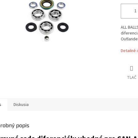
ALL BALL
diferenc
Outlande
Detailné 
TLAČ
s
Diskusia
robný popis