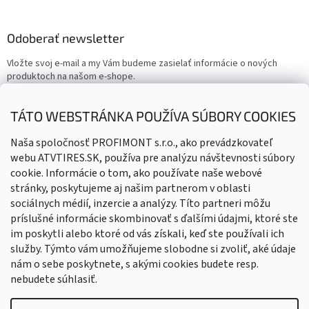
Odoberať newsletter
Vložte svoj e-mail a my Vám budeme zasielať informácie o nových
produktoch na našom e-shope.
Email
TÁTO WEBSTRÁNKA POUŽÍVA SÚBORY COOKIES
Vložením e-mailu súhlasíte s
podmienkami ochrany osobných
Naša spoločnosť PROFIMONT s.r.o., ako prevádzkovateľ
údajov
webu ATVTIRES.SK, používa pre analýzu návštevnosti súbory
cookie. Informácie o tom, ako používate naše webové
PRIHLÁSIŤ SA
stránky, poskytujeme aj našim partnerom v oblasti
sociálnych médií, inzercie a analýzy. Títo partneri môžu
príslušné informácie skombinovať s ďalšími údajmi, ktoré ste
im poskytli alebo ktoré od vás získali, keď ste používali ich
služby. Týmto vám umožňujeme slobodne si zvoliť, aké údaje
nám o sebe poskytnete, s akými cookies budete resp.
nebudete súhlasiť.
Vytvoril Shoptet