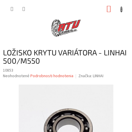
Prejsť
NÁKUP
na
obsah
KOŠÍK
LOŽISKO KRYTU VARIÁTORA - LINHAI
500/M550
10853
Priemerné
Neohodnotené
Podrobnosti hodnotenia
Značka:
LINHAI
hodnotenie
produktu
je
0,0
z
5
hviezdičiek.