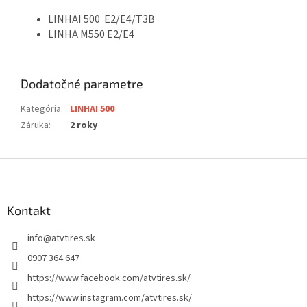
LINHAI 500 E2/E4/T3B
LINHA M550 E2/E4
Dodatočné parametre
Kategória
:
LINHAI 500
Záruka
:
2 roky
Z
á
p
ä
Kontakt
t
info
@
atvtires.sk
i
e
0907 364 647
https://www.facebook.com/atvtires.sk/
https://www.instagram.com/atvtires.sk/