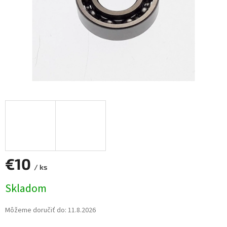
€10
/ ks
Jednotková
Skladom
cena:
Môžeme doručiť do:
11.8.2026