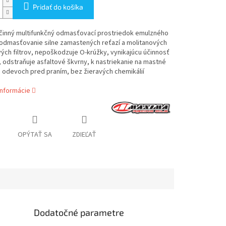
Pridať do košíka
činný multifunkčný odmasťovací prostriedok emulzného
 odmasťovanie silne zamastených reťazí a molitanových
ch filtrov, nepoškodzuje O-krúžky, vynikajúcu účinnosť
a, odstraňuje asfaltové škvrny, k nastriekanie na mastné
 odevoch pred praním, bez žieravých chemikálií
informácie
OPÝTAŤ SA
ZDIEĽAŤ
Dodatočné parametre