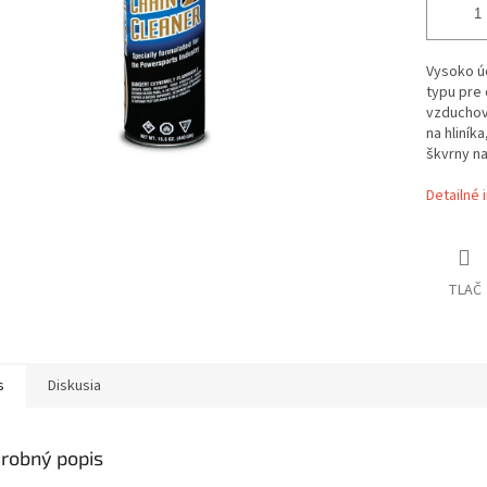
Vysoko ú
typu pre
vzduchový
na hliník
škvrny na
Detailné 
TLAČ
s
Diskusia
robný popis