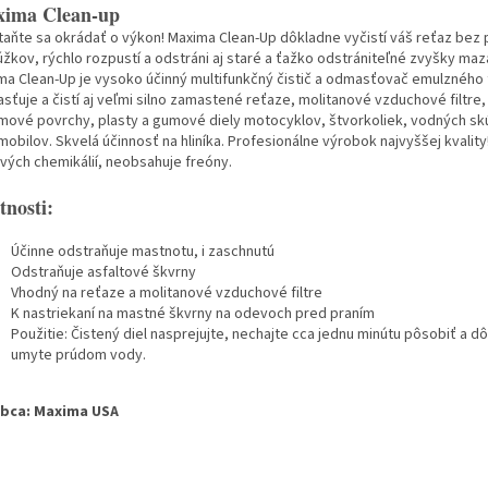
ima Clean-up
taňte sa okrádať o výkon! Maxima Clean-Up dôkladne vyčistí váš reťaz bez
žkov, rýchlo rozpustí a odstráni aj staré a ťažko odstrániteľné zvyšky maz
ma Clean-Up je vysoko účinný multifunkčný čistič a odmasťovač emulzného 
sťuje a čistí aj veľmi silno zamastené reťaze, molitanové vzduchové filtre,
mové povrchy, plasty a gumové diely motocyklov, štvorkoliek, vodných sk
obilov. Skvelá účinnosť na hliníka. Profesionálne výrobok najvyššej kvality
avých chemikálií, neobsahuje freóny.
tnosti:
Účinne odstraňuje mastnotu, i zaschnutú
Odstraňuje asfaltové škvrny
Vhodný na reťaze a molitanové vzduchové filtre
K nastriekaní na mastné škvrny na odevoch pred praním
Použitie: Čistený diel nasprejujte, nechajte cca jednu minútu pôsobiť a d
umyte prúdom vody.
bca: Maxima USA