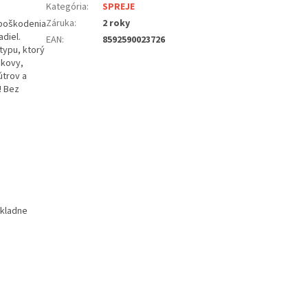
Kategória
:
SPREJE
Záruka
:
2 roky
 poškodenia
adiel.
EAN
:
8592590023726
typu, ktorý
 kovy,
útrov a
! Bez
ôkladne