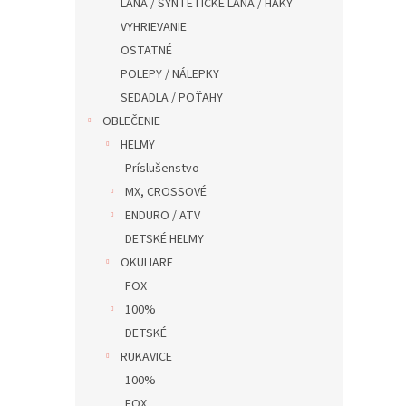
LANA / SYNTETICKÉ LANA / HAKY
VYHRIEVANIE
OSTATNÉ
POLEPY / NÁLEPKY
SEDADLA / POŤAHY
OBLEČENIE
HELMY
Príslušenstvo
MX, CROSSOVÉ
ENDURO / ATV
DETSKÉ HELMY
OKULIARE
FOX
100%
DETSKÉ
RUKAVICE
100%
FOX