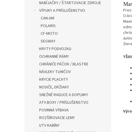
NABÍJAČKY / ŠTARTOVACIE ZDROJE
Max
Pres
VÝFUKY A PRÍSLUŠENSTVO
O-krú
CAN-AM
Maxi
POLARIS
odma
chró
CF-MOTO
autom
SEGWAY
žier
KRYTY PODVOZKU
vlas
OCHRANNÉ RÁMY
CHRÁNIČE PÁČOK / BLASTRE
NÁVLEKY TLMIČOV
KRYCIE PLACHTY
NOSIČE, DRŽIAKY
SNEŽNÉ RADLICE A DOPLNKY
ATV BOXY / PRÍSLUŠENSTVO
POVINNÁ VÝBAVA
Výro
ROZŠÍROVACIE LEMY
UTV KABÍNY