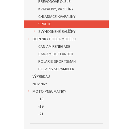
PREVODOVÉ OLEJE
KVAPALINY, VAZELÍNY
CHLADIACE KVAPALINY
SPREJE
ZVÝHODNENÉ BALÍČKY
DOPLNKY PODĽA MODELU
CAN-AM RENEGADE
CAN-AM OUTLANDER
POLARIS SPORTSMAN
POLARIS SCRAMBLER
VÝPREDAJ
NOVINKY
MOTO PNEUMATIKY
-18
-19
-21