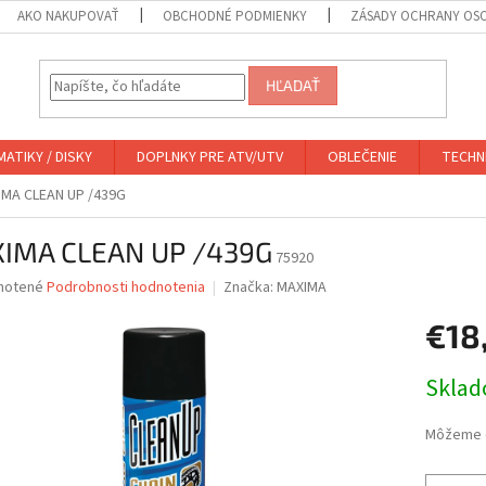
AKO NAKUPOVAŤ
OBCHODNÉ PODMIENKY
ZÁSADY OCHRANY OS
HĽADAŤ
ATIKY / DISKY
DOPLNKY PRE ATV/UTV
OBLEČENIE
TECHN
IMA CLEAN UP /439G
IMA CLEAN UP /439G
75920
né
notené
Podrobnosti hodnotenia
Značka:
MAXIMA
nie
€18
u
Jednotk
Skla
cena:
iek.
Môžeme d