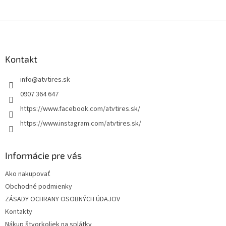
Z
á
p
ä
Kontakt
t
info
@
atvtires.sk
i
e
0907 364 647
https://www.facebook.com/atvtires.sk/
https://www.instagram.com/atvtires.sk/
Informácie pre vás
Ako nakupovať
Obchodné podmienky
ZÁSADY OCHRANY OSOBNÝCH ÚDAJOV
Kontakty
Nákup štvorkoliek na splátky