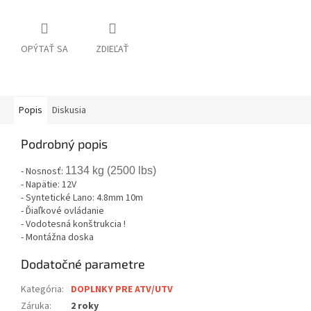
OPÝTAŤ SA
ZDIEĽAŤ
Popis
Diskusia
Podrobný popis
- Nosnosť:
1134 kg (2500 lbs)
- Napätie: 12V
- Syntetické Lano: 4.8mm 10m
- Ďiaľkové ovládanie
- Vodotesná konštrukcia !
- Montážna doska
Dodatočné parametre
Kategória
:
DOPLNKY PRE ATV/UTV
Záruka
:
2 roky