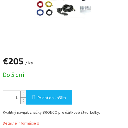
€205
/ ks
Jednotková
Do 5 dní
cena:
Pridať do košíka
Kvalitný navijak značky BRONCO pre úžitkové štvorkolky.
Detailné informácie