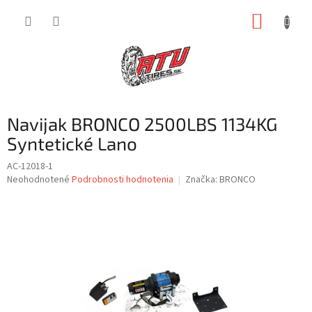
Prejsť
NÁKUP
na
obsah
KOŠÍK
Navijak BRONCO 2500LBS 1134KG
Syntetické Lano
AC-12018-1
Priemerné
Neohodnotené
Podrobnosti hodnotenia
Značka:
BRONCO
hodnotenie
produktu
je
0,0
z
5
hviezdičiek.