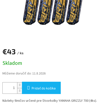
€43
/ ks
Jednotková
Skladom
cena:
Môžeme doručiť do:
11.8.2026
Pridať do košíka
Návleky tlmičov určené pre štvorkolky YAMAHA GRIZZLY 700 (4ks).