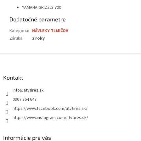
YAMAHA GRIZZLY 700
Dodatočné parametre
Kategória
:
NÁVLEKY TLMIČOV
Záruka
:
2 roky
Z
á
p
ä
Kontakt
t
info
@
atvtires.sk
i
e
0907 364 647
https://www.facebook.com/atvtires.sk/
https://www.instagram.com/atvtires.sk/
Informácie pre vás