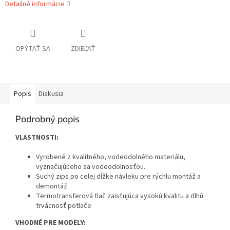
Detailné informácie
OPÝTAŤ SA
ZDIEĽAŤ
Popis
Diskusia
Podrobný popis
VLASTNOSTI
:
Vyrobené z kvalitného, ​​vodeodolného materiálu,
vyznačujúceho sa vodeodolnosťou.
Suchý zips po celej dĺžke návleku pre rýchlu montáž a
demontáž
Termotransferová tlač zaisťujúca vysokú kvalitu a dlhú
trvácnosť potlače
VHODNÉ PRE MODELY: