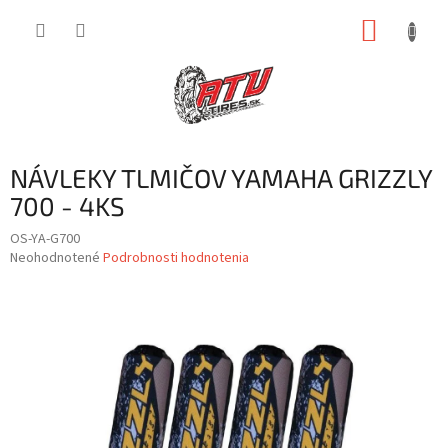
Prejsť
NÁKUP
na
obsah
KOŠÍK
NÁVLEKY TLMIČOV YAMAHA GRIZZLY
700 - 4KS
OS-YA-G700
Priemerné
Neohodnotené
Podrobnosti hodnotenia
hodnotenie
produktu
je
0,0
z
5
hviezdičiek.