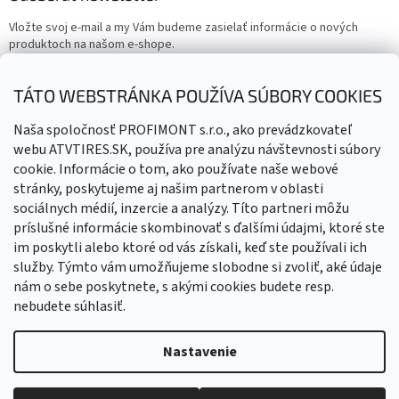
Vložte svoj e-mail a my Vám budeme zasielať informácie o nových
produktoch na našom e-shope.
Email
TÁTO WEBSTRÁNKA POUŽÍVA SÚBORY COOKIES
Vložením e-mailu súhlasíte s
podmienkami ochrany osobných
Naša spoločnosť PROFIMONT s.r.o., ako prevádzkovateľ
údajov
webu ATVTIRES.SK, používa pre analýzu návštevnosti súbory
cookie. Informácie o tom, ako používate naše webové
PRIHLÁSIŤ SA
stránky, poskytujeme aj našim partnerom v oblasti
sociálnych médií, inzercie a analýzy. Títo partneri môžu
príslušné informácie skombinovať s ďalšími údajmi, ktoré ste
im poskytli alebo ktoré od vás získali, keď ste používali ich
služby. Týmto vám umožňujeme slobodne si zvoliť, aké údaje
nám o sebe poskytnete, s akými cookies budete resp.
nebudete súhlasiť.
Vytvoril Shoptet
Nastavenie
Copyright 2026
ATVTIRES - Štvorkolky, doplnky, diely
. Všetky