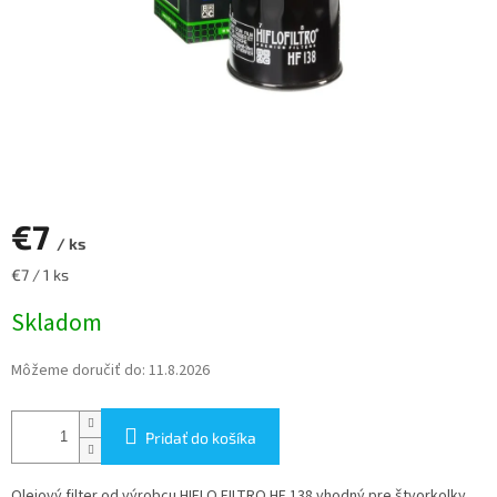
€7
/ ks
Jednotková
€7 / 1 ks
cena:
Skladom
Môžeme doručiť do:
11.8.2026
Pridať do košíka
Olejový filter od výrobcu HIFLO FILTRO HF 138 vhodný pre štvorkolky