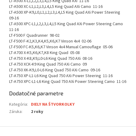
LT-A500 X-L1,L2,L3,L4,L5 King Quad AXi 11-16
LT-A500 XC-L1,L2,L3,L4,L5 King Quad AXi Camo 11-16
LT-A500 XP-K9,L0,L1,L2,L3,L4,L5 King Quad AXi Power Steering
09-16
LT-A500 XPC-L1,L2,L3,L4,L5 King Quad AXi Power Steering Camo
11-16
LT-F500 F Quadrunner 98-02
LT-F500 F-K2,K3,K4,K5,K6,K7 Vinson 4x4 02-06
LT-F500 FC-K5,K6,K7 Vinson 4x4 Manual Camouflage 05-06
LT-A700 X-K5,K6,K7,K8 King Quad 05-08
LT-A750 X-K8,K9,L0-L6 King Quad 750 AXi 08-16
LT-A750 XCK-K9 King Quad 750 AXi Camo 09
LT-A750 XK-K9,L0-L6 King Quad 750 AXi Camo 09-16
LT-A750 XP-L1-L6 King Quad 750 AXi Power Steering 11-16
LT-A750 XPC-L1-L6 King Quad 750 AXi Power Steering Camo 11-16
Dodatočné parametre
Kategória
:
DIELY NA ŠTVORKOLKY
Záruka
:
2 roky
Z
á