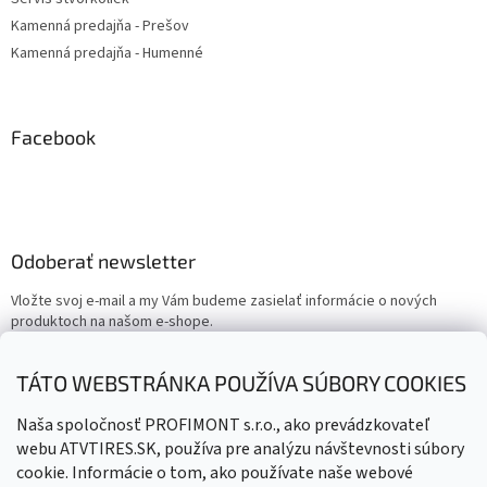
Kamenná predajňa - Prešov
Kamenná predajňa - Humenné
Facebook
Odoberať newsletter
Vložte svoj e-mail a my Vám budeme zasielať informácie o nových
produktoch na našom e-shope.
Email
TÁTO WEBSTRÁNKA POUŽÍVA SÚBORY COOKIES
Vložením e-mailu súhlasíte s
podmienkami ochrany osobných
Naša spoločnosť PROFIMONT s.r.o., ako prevádzkovateľ
údajov
webu ATVTIRES.SK, používa pre analýzu návštevnosti súbory
cookie. Informácie o tom, ako používate naše webové