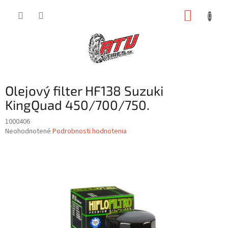
Prejsť
NÁKUP
na
obsah
KOŠÍK
Olejový filter HF138 Suzuki
KingQuad 450/700/750.
1000406
Priemerné
Neohodnotené
Podrobnosti hodnotenia
hodnotenie
produktu
je
0,0
z
5
hviezdičiek.