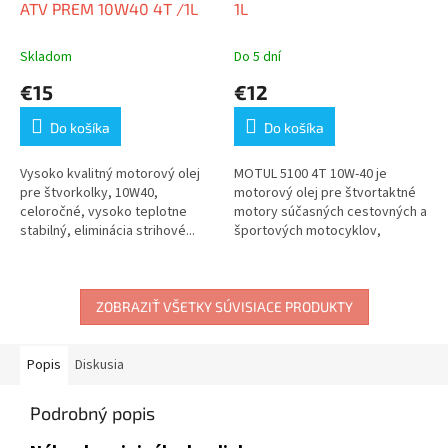
ATV PREM 10W40 4T /1L
1L
Skladom
Do 5 dní
€15
€12
Do košíka
Do košíka
Vysoko kvalitný motorový olej
MOTUL 5100 4T 10W-40 je
pre štvorkolky, 10W40,
motorový olej pre štvortaktné
celoročné, vysoko teplotne
motory súčasných cestovných a
stabilný, eliminácia strihové...
športových motocyklov,
skútrov,...
ZOBRAZIŤ VŠETKY SÚVISIACE PRODUKTY
Popis
Diskusia
Podrobný popis