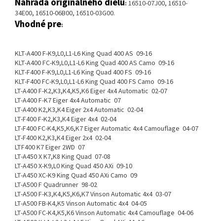
Náhrada originálneho dielu
:
16510-07J00, 16510-
34E00, 16510-06B00, 16510-03G00.
Vhodné pre
:
KLT-A400 F-K9,L0,L1-L6 King Quad 400 AS 09-16
KLT-A400 FC-K9,L0,L1-L6 King Quad 400 AS Camo 09-16
KLT-F400 F-K9,L0,L1-L6 King Quad 400 FS 09-16
KLT-F400 FC-K9,L0,L1-L6 King Quad 400 FS Camo 09-16
LT-A400 F-K2,K3,K4,K5,K6 Eiger 4x4 Automatic 02-07
LT-A400 F-K7 Eiger 4x4 Automatic 07
LT-A400 K2,K3,K4 Eiger 2x4 Automatic 02-04
LT-F400 F-K2,K3,K4 Eiger 4x4 02-04
LT-F400 FC-K4,K5,K6,K7 Eiger Automatic 4x4 Camouflage 04-07
LT-F400 K2,K3,K4 Eiger 2x4 02-04
LTF400 K7 Eiger 2WD 07
LT-A450 X K7,K8 King Quad 07-08
LT-A450 X-K9,L0 King Quad 450 AXi 09-10
LT-A450 XC-K9 King Quad 450 AXi Camo 09
LT-A500 F Quadrunner 98-02
LT-A500 F-K3,K4,K5,K6,K7 Vinson Automatic 4x4 03-07
LT-A500 FB-K4,K5 Vinson Automatic 4x4 04-05
LT-A500 FC-K4,K5,K6 Vinson Automatic 4x4 Camouflage 04-06