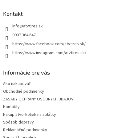
p
ä
Kontakt
t
info
@
atvtires.sk
i
e
0907 364 647
https://www.facebook.com/atvtires.sk/
https://www.instagram.com/atvtires.sk/
Informácie pre vás
Ako nakupovať
Obchodné podmienky
ZÁSADY OCHRANY OSOBNÝCH ÚDAJOV
Kontakty
Nákup štvorkoliek na splátky
Spôsob dopravy
Reklamačné podmienky
Servis štvorkoliek