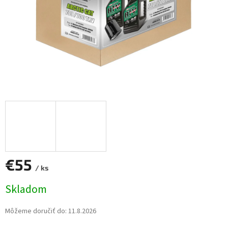
€55
/ ks
Jednotková
Skladom
cena:
Môžeme doručiť do:
11.8.2026