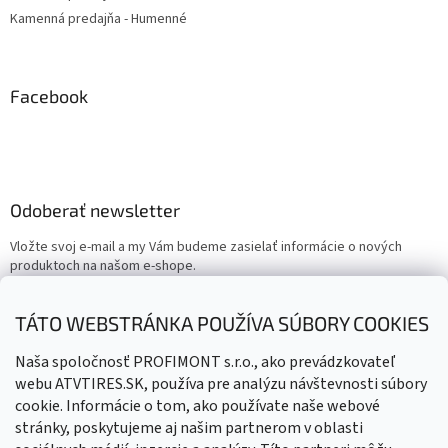
Kamenná predajňa - Humenné
Facebook
Odoberať newsletter
Vložte svoj e-mail a my Vám budeme zasielať informácie o nových
produktoch na našom e-shope.
Email
TÁTO WEBSTRÁNKA POUŽÍVA SÚBORY COOKIES
Vložením e-mailu súhlasíte s
podmienkami ochrany osobných
Naša spoločnosť PROFIMONT s.r.o., ako prevádzkovateľ
údajov
webu ATVTIRES.SK, používa pre analýzu návštevnosti súbory
cookie. Informácie o tom, ako používate naše webové
PRIHLÁSIŤ SA
stránky, poskytujeme aj našim partnerom v oblasti