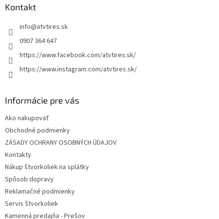
ä
Kontakt
t
info
@
atvtires.sk
i
e
0907 364 647
https://www.facebook.com/atvtires.sk/
https://www.instagram.com/atvtires.sk/
Informácie pre vás
Ako nakupovať
Obchodné podmienky
ZÁSADY OCHRANY OSOBNÝCH ÚDAJOV
Kontakty
Nákup štvorkoliek na splátky
Spôsob dopravy
Reklamačné podmienky
Servis štvorkoliek
Kamenná predajňa - Prešov