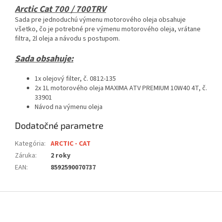
Arctic Cat 700 / 700TRV
Sada pre jednoduchú výmenu motorového oleja obsahuje
všetko, čo je potrebné pre výmenu motorového oleja, vrátane
filtra, 2l oleja a návodu s postupom.
Sada obsahuje:
1x olejový filter, č. 0812-135
2x 1L motorového oleja MAXIMA ATV PREMIUM 10W40 4T, č.
33901
Návod na výmenu oleja
Dodatočné parametre
Kategória
:
ARCTIC - CAT
Záruka
:
2 roky
EAN
:
8592590070737
Z
á
p