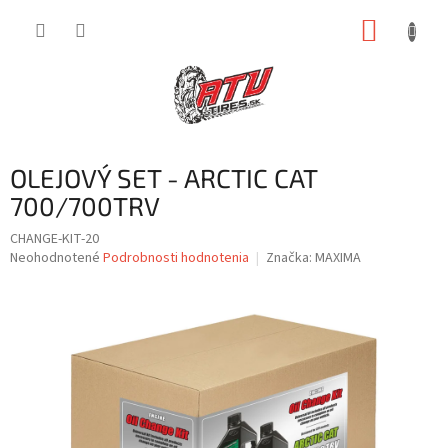
Prejsť
NÁKUP
na
obsah
KOŠÍK
OLEJOVÝ SET - ARCTIC CAT
700/700TRV
CHANGE-KIT-20
Priemerné
Neohodnotené
Podrobnosti hodnotenia
Značka:
MAXIMA
hodnotenie
produktu
je
0,0
z
5
hviezdičiek.