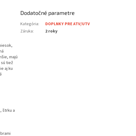
Dodatočné parametre
Kategória
:
DOPLNKY PRE ATV/UTV
Záruka
:
2 roky
piesok,
ná
hšie, majú
 sú tiež
e aj ku
é
, štrku a
ebrami