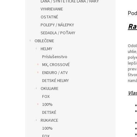
LANA / SYNTETICKÉ LANA / HAKY
VYHRIEVANIE
Pod
OSTATNÉ
Ra
POLEPY / NÁLEPKY
SEDADLA / POŤAHY
OBLEČENIE
Odol
HELMY
uhli
Príslušenstvo
poly
lepši
MX, CROSSOVÉ
prev
ENDURO / ATV
štvo
DETSKÉ HELMY
namá
OKULIARE
Vla
FOX
100%
DETSKÉ
RUKAVICE
100%
FOX