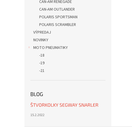
CAN-AM RENEGADE
CAN-AM OUTLANDER
POLARIS SPORTSMAN
POLARIS SCRAMBLER
VÝPREDAJ
NOVINKY
MOTO PNEUMATIKY
-18
-19
-21
BLOG
ŠTVORKOLKY SEGWAY SNARLER
15.2.2022
Z