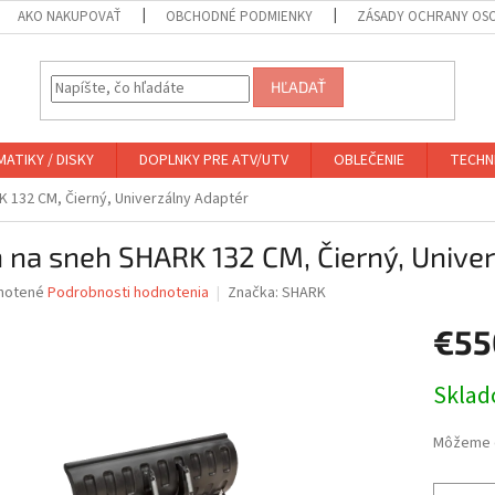
AKO NAKUPOVAŤ
OBCHODNÉ PODMIENKY
ZÁSADY OCHRANY OS
HĽADAŤ
ATIKY / DISKY
DOPLNKY PRE ATV/UTV
OBLEČENIE
TECHN
K 132 CM, Čierný, Univerzálny Adaptér
 na sneh SHARK 132 CM, Čierný, Unive
né
notené
Podrobnosti hodnotenia
Značka:
SHARK
nie
€5
u
Jednotk
Skla
cena:
iek.
Môžeme d