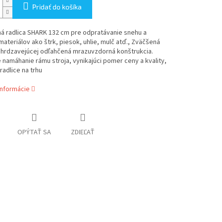
Pridať do košíka
á radlica SHARK 132 cm pre odpratávanie snehu a
ateriálov ako štrk, piesok, uhlie, mulč atď., Zväčšená
ehrdzavejúcej odľahčená mrazuvzdorná konštrukcia.
namáhanie rámu stroja, vynikajúci pomer ceny a kvality,
radlice na trhu
informácie
OPÝTAŤ SA
ZDIEĽAŤ