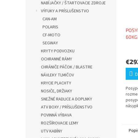
NABÍJAČKY / ŠTARTOVACIE ZDROJE
VÝFUKY A PRÍSLUŠENSTVO
CAN-AM
POLARIS
POSY
CF-MOTO
60KG
SEGWAY
KRYTY PODVOZKU
OCHRANNÉ RÁMY
€29
CHRÁNIČE PÁČOK / BLASTRE
D
NÁVLEKY TLMIČOV
KRYCIE PLACHTY
Posypo
NOSIČE, DRŽIAKY
rozmet
SNEŽNÉ RADLICE A DOPLNKY
posypo
násypky
ATV BOXY / PRÍSLUŠENSTVO
POVINNÁ VÝBAVA
ROZŠÍROVACIE LEMY
Popi
UTV KABÍNY