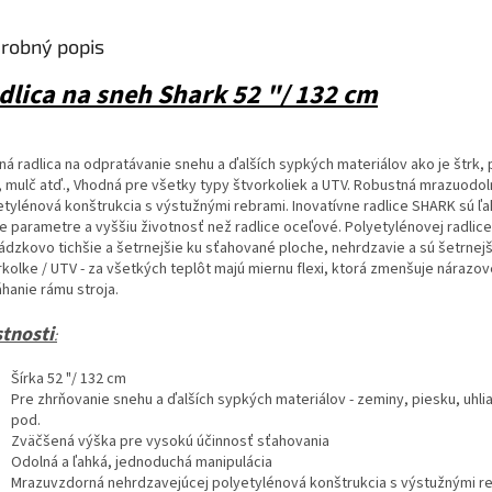
robný popis
dlica na sneh Shark 52 "/ 132 cm
ná radlica na odpratávanie snehu a ďalších sypkých materiálov ako je štrk, 
e, mulč atď., Vhodná pre všetky typy štvorkoliek a UTV. Robustná mrazuodol
etylénová konštrukcia s výstužnými rebrami. Inovatívne radlice SHARK sú ľa
e parametre a vyššiu životnosť než radlice oceľové. Polyetylénovej radlice
ádzkovo tichšie a šetrnejšie ku sťahované ploche, nehrdzavie a sú šetrnejši
rkolke / UTV - za všetkých teplôt majú miernu flexi, ktorá zmenšuje nárazov
hanie rámu stroja.
stnosti
:
Šírka 52 "/ 132 cm
Pre zhrňovanie snehu a ďalších sypkých materiálov - zeminy, piesku, uhlia
pod.
Zväčšená výška pre vysokú účinnosť sťahovania
Odolná a ľahká, jednoduchá manipulácia
Mrazuvzdorná nehrdzavejúcej polyetylénová konštrukcia s výstužnými r