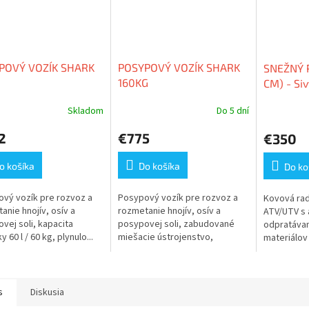
POVÝ VOZÍK SHARK
POSYPOVÝ VOZÍK SHARK
SNEŽNÝ P
160KG
CM) - Siv
Skladom
Do 5 dní
Priemerné
hodnoteni
2
€775
€350
produktu
je
3,7
o košíka
Do košíka
Do ko
z
5
vý vozík pre rozvoz a
Posypový vozík pre rozvoz a
Kovová rad
hviezdičiek
anie hnojív, osív a
rozmetanie hnojív, osív a
ATV/UTV s
vej soli, kapacita
posypovej soli, zabudované
odpratávan
 60 l / 60 kg, plynulo...
miešacie ústrojenstvo,
materiálov 
nosnosť 160...
uhlia,...
s
Diskusia