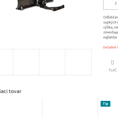
Odľahčen
sypkých m
výška, n
zmenšuje 
najľahšie 
Detailné 
TLAČ
iaci tovar
Tip