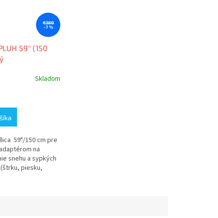
€380
–7 %
LUH 59'' (150
ý
Skladom
e
šíka
lica 59"/150 cm pre
.
 adaptérom na
ie snehu a sypkých
(štrku, piesku,