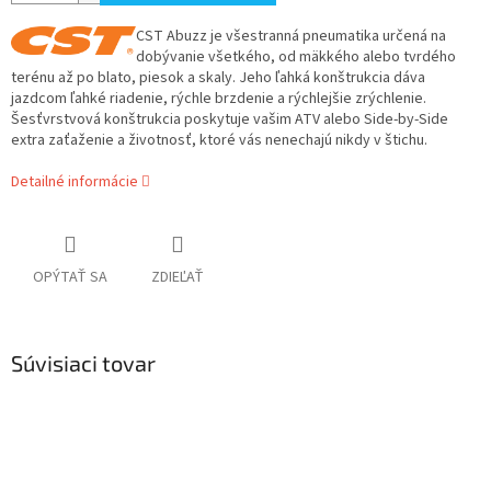
CST Abuzz je všestranná pneumatika určená na
dobývanie všetkého, od mäkkého alebo tvrdého
terénu až po blato, piesok a skaly. Jeho ľahká konštrukcia dáva
jazdcom ľahké riadenie, rýchle brzdenie a rýchlejšie zrýchlenie.
Šesťvrstvová konštrukcia poskytuje vašim ATV alebo Side-by-Side
extra zaťaženie a životnosť, ktoré vás nenechajú nikdy v štichu.
Detailné informácie
OPÝTAŤ SA
ZDIEĽAŤ
Súvisiaci tovar