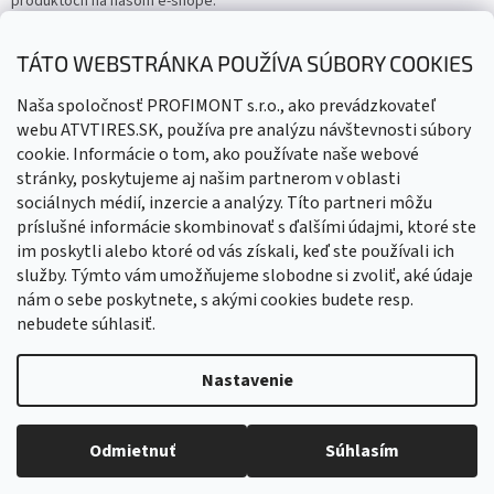
produktoch na našom e-shope.
Email
TÁTO WEBSTRÁNKA POUŽÍVA SÚBORY COOKIES
Vložením e-mailu súhlasíte s
podmienkami ochrany osobných
Naša spoločnosť PROFIMONT s.r.o., ako prevádzkovateľ
údajov
webu ATVTIRES.SK, používa pre analýzu návštevnosti súbory
cookie. Informácie o tom, ako používate naše webové
PRIHLÁSIŤ SA
stránky, poskytujeme aj našim partnerom v oblasti
sociálnych médií, inzercie a analýzy. Títo partneri môžu
príslušné informácie skombinovať s ďalšími údajmi, ktoré ste
im poskytli alebo ktoré od vás získali, keď ste používali ich
služby. Týmto vám umožňujeme slobodne si zvoliť, aké údaje
nám o sebe poskytnete, s akými cookies budete resp.
nebudete súhlasiť.
Vytvoril Shoptet
Nastavenie
Copyright 2026
ATVTIRES - Štvorkolky, doplnky, diely
. Všetky
Odmietnuť
Súhlasím
práva vyhradené.
Upraviť nastavenie cookies