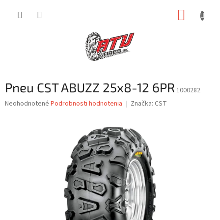
Prejsť
NÁKUP
na
obsah
KOŠÍK
Pneu CST ABUZZ 25x8-12 6PR
1000282
Priemerné
Neohodnotené
Podrobnosti hodnotenia
Značka:
CST
hodnotenie
produktu
je
0,0
z
5
hviezdičiek.