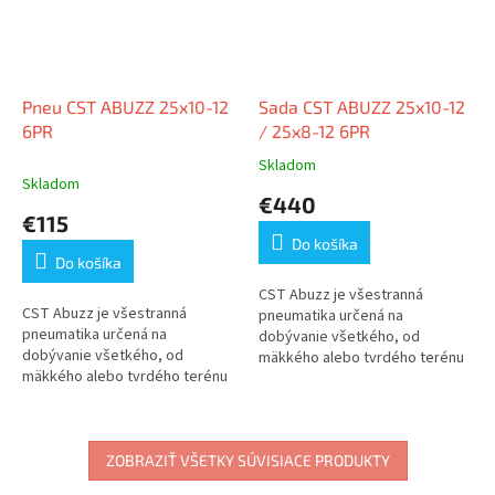
Pneu CST ABUZZ 25x10-12
Sada CST ABUZZ 25x10-12
6PR
/ 25x8-12 6PR
Skladom
Priemerné
Skladom
hodnotenie
€440
produktu
€115
je
Do košíka
3,5
Do košíka
z
5
CST Abuzz je všestranná
CST Abuzz je všestranná
hviezdičiek.
pneumatika určená na
pneumatika určená na
dobývanie všetkého, od
dobývanie všetkého, od
mäkkého alebo tvrdého terénu
mäkkého alebo tvrdého terénu
až po blato, piesok...
až po blato, piesok...
ZOBRAZIŤ VŠETKY SÚVISIACE PRODUKTY