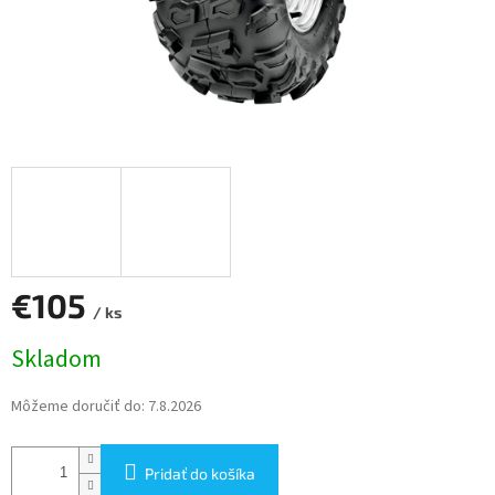
€105
/ ks
Jednotková
Skladom
cena:
Môžeme doručiť do:
7.8.2026
Pridať do košíka