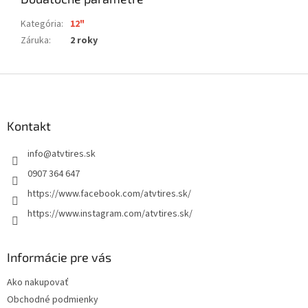
Kategória
:
12"
Záruka
:
2 roky
Z
á
p
ä
Kontakt
t
info
@
atvtires.sk
i
e
0907 364 647
https://www.facebook.com/atvtires.sk/
https://www.instagram.com/atvtires.sk/
Informácie pre vás
Ako nakupovať
Obchodné podmienky