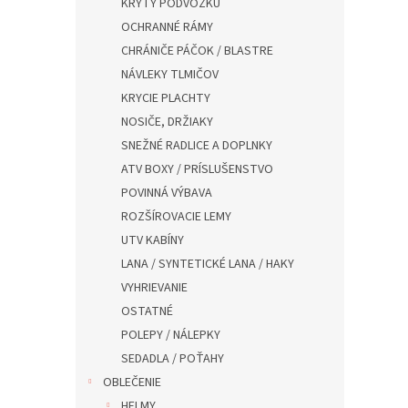
KRYTY PODVOZKU
OCHRANNÉ RÁMY
CHRÁNIČE PÁČOK / BLASTRE
NÁVLEKY TLMIČOV
KRYCIE PLACHTY
NOSIČE, DRŽIAKY
SNEŽNÉ RADLICE A DOPLNKY
ATV BOXY / PRÍSLUŠENSTVO
POVINNÁ VÝBAVA
ROZŠÍROVACIE LEMY
UTV KABÍNY
LANA / SYNTETICKÉ LANA / HAKY
VYHRIEVANIE
OSTATNÉ
POLEPY / NÁLEPKY
SEDADLA / POŤAHY
OBLEČENIE
HELMY