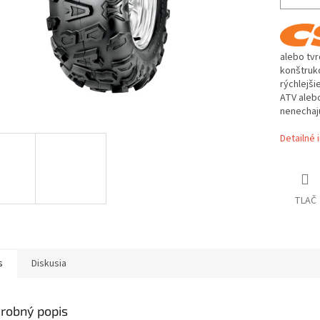
alebo tvr
konštrukc
rýchlejši
ATV alebo
nenechajú
Detailné 
TLAČ
s
Diskusia
robný popis