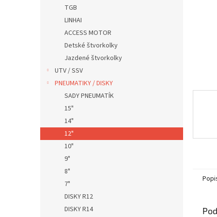
TGB
LINHAI
ACCESS MOTOR
Detské štvorkolky
Jazdené štvorkolky
UTV / SSV
PNEUMATIKY / DISKY
SADY PNEUMATÍK
15"
14"
12"
10"
9"
8"
Popi
7"
DISKY R12
DISKY R14
Pod