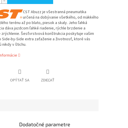
CST Abuzz je všestranná pneumatika
určená na dobývanie všetkého, od mäkkého
dého terénu až po blato, piesok a skaly. Jeho ľahká
ia dáva jazdcom ľahké riadenie, rýchle brzdenie a
e zrýchlenie. Šesťvrstvová konštrukcia poskytuje vašim
 Side-by-Side extra zaťaženie a životnosť, ktoré vás
 nikdy v štichu.
informácie
OPÝTAŤ SA
ZDIEĽAŤ
Dodatočné parametre