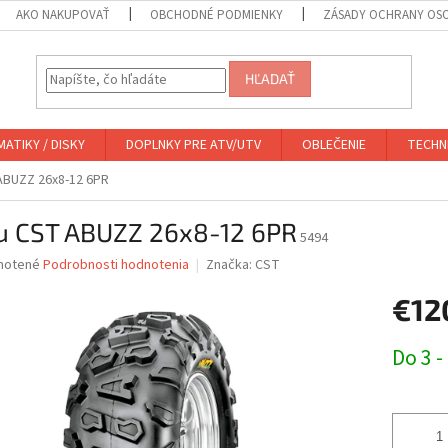
AKO NAKUPOVAŤ
OBCHODNÉ PODMIENKY
ZÁSADY OCHRANY OS
HĽADAŤ
ATIKY / DISKY
DOPLNKY PRE ATV/UTV
OBLEČENIE
TECHN
ABUZZ 26x8-12 6PR
u CST ABUZZ 26x8-12 6PR
5494
né
notené
Podrobnosti hodnotenia
Značka:
CST
nie
€12
u
Jednotk
Do 3 -
cena:
iek.