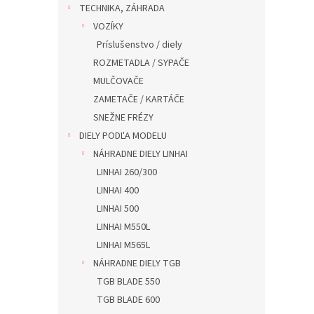
TECHNIKA, ZÁHRADA
VOZÍKY
Príslušenstvo / diely
ROZMETADLA / SYPAČE
MULČOVAČE
ZAMETAČE / KARTÁČE
SNEŽNE FRÉZY
DIELY PODĽA MODELU
NÁHRADNE DIELY LINHAI
LINHAI 260/300
LINHAI 400
LINHAI 500
LINHAI M550L
LINHAI M565L
NÁHRADNE DIELY TGB
TGB BLADE 550
TGB BLADE 600