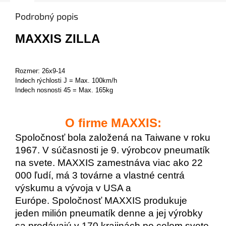
Podrobný popis
MAXXIS ZILLA
Rozmer: 26x9-14
Indech rýchlosti J = Max. 100km/h
Indech nosnosti 45 = Max. 165kg
O firme MAXXIS:
Spoločnosť bola založená na Taiwane v roku
1967.
V súčasnosti je 9. výrobcov pneumatík
na svete.
MAXXIS zamestnáva viac ako 22
000 ľudí, má 3 továrne a vlastné centrá
výskumu a vývoja v USA a
Európe.
Spoločnosť MAXXIS produkuje
jeden milión pneumatík denne a jej výrobky
sa predávajú v 170 krajinách po celom svete