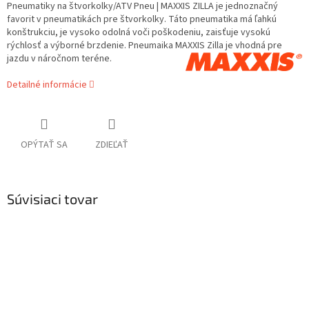
Pneumatiky na štvorkolky/ATV Pneu | MAXXIS ZILLA je jednoznačný
favorit v pneumatikách pre štvorkolky. Táto pneumatika má ľahkú
konštrukciu, je vysoko odolná voči poškodeniu, zaisťuje vysokú
rýchlosť a výborné brzdenie. Pneumaika MAXXIS Zilla je vhodná pre
jazdu v náročnom teréne.
Detailné informácie
OPÝTAŤ SA
ZDIEĽAŤ
Súvisiaci tovar