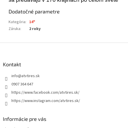
Dodatočné parametre
Kategória
:
14"
Záruka
:
2 roky
Z
á
p
ä
Kontakt
t
info
@
atvtires.sk
i
e
0907 364 647
https://www.facebook.com/atvtires.sk/
https://www.instagram.com/atvtires.sk/
Informácie pre vás