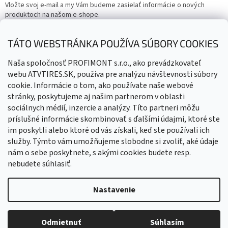
Vložte svoj e-mail a my Vám budeme zasielať informácie o nových
produktoch na našom e-shope.
Email
TÁTO WEBSTRÁNKA POUŽÍVA SÚBORY COOKIES
Vložením e-mailu súhlasíte s
podmienkami ochrany osobných
Naša spoločnosť PROFIMONT s.r.o., ako prevádzkovateľ
údajov
webu ATVTIRES.SK, používa pre analýzu návštevnosti súbory
cookie. Informácie o tom, ako používate naše webové
PRIHLÁSIŤ SA
stránky, poskytujeme aj našim partnerom v oblasti
sociálnych médií, inzercie a analýzy. Títo partneri môžu
príslušné informácie skombinovať s ďalšími údajmi, ktoré ste
im poskytli alebo ktoré od vás získali, keď ste používali ich
služby. Týmto vám umožňujeme slobodne si zvoliť, aké údaje
nám o sebe poskytnete, s akými cookies budete resp.
nebudete súhlasiť.
Vytvoril Shoptet
Nastavenie
Copyright 2026
ATVTIRES - Štvorkolky, doplnky, diely
. Všetky
Odmietnuť
Súhlasím
práva vyhradené.
Upraviť nastavenie cookies