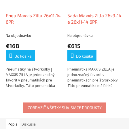
Pneu Maxxis Zilla 26x11-14
Sada Maxxis Zilla 26x9-14
6PR
a 26x11-14 6PR
Na objednávku
Na objednávku
€168
€615
Do košíka
Do košíka
Pneumatiky na štvorkolky |
Pneumatika MAXXIS ZILLA je
MAXXIS ZILLA je jednoznačný
jednoznačný favorit v
favorit v pneumatikách pre
pneumatikách pre štvorkolky.
štvorkolky. Táto pneumatika
Táto pneumatika má ľahkú
má...
konštrukciu,...
ZOBRAZIŤ VŠETKY SÚVISIACE PRODUKTY
Popis
Diskusia