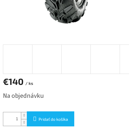
€140
/ ks
Jednotková
Na objednávku
cena:
Pridať do košíka