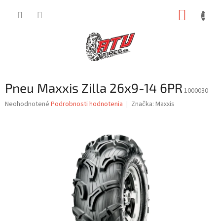
Prejsť
NÁKUP
na
obsah
KOŠÍK
Pneu Maxxis Zilla 26x9-14 6PR
1000030
Priemerné
Neohodnotené
Podrobnosti hodnotenia
Značka:
Maxxis
hodnotenie
produktu
je
0,0
z
5
hviezdičiek.