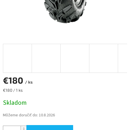
€180
/ ks
Jednotková
€180 / 1 ks
cena:
Skladom
Môžeme doručiť do:
10.8.2026