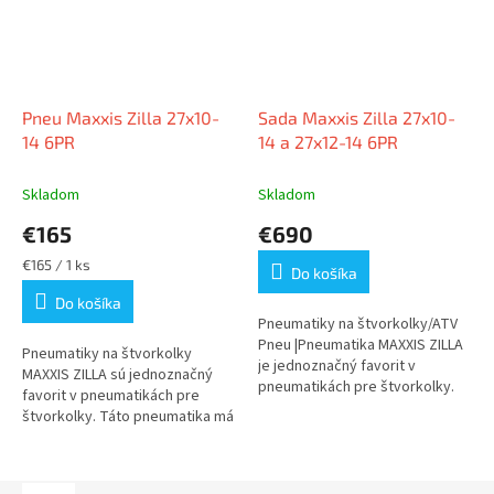
Pneu Maxxis Zilla 27x10-
Sada Maxxis Zilla 27x10-
14 6PR
14 a 27x12-14 6PR
Skladom
Skladom
€165
€690
Jednotková
€165 / 1 ks
Do košíka
cena:
Do košíka
Pneumatiky na štvorkolky/ATV
Pneu |Pneumatika MAXXIS ZILLA
Pneumatiky na štvorkolky
je jednoznačný favorit v
MAXXIS ZILLA sú jednoznačný
pneumatikách pre štvorkolky.
favorit v pneumatikách pre
Táto...
štvorkolky. Táto pneumatika má
ľahkú...