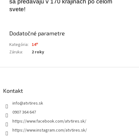
sa predávajú v 170 krajinách po celom
svete!
Dodatočné parametre
Kategória
:
14"
Záruka
:
2 roky
Z
á
p
ä
Kontakt
t
info
@
atvtires.sk
i
e
0907 364 647
https://www.facebook.com/atvtires.sk/
https://www.instagram.com/atvtires.sk/