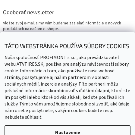
Odoberať newsletter
Vložte svoj e-mail a my Vám budeme zasielať informácie o nových
produktoch na našom e-shope.
Email
TÁTO WEBSTRÁNKA POUŽÍVA SÚBORY COOKIES
Vložením e-mailu súhlasíte s
podmienkami ochrany osobných
Naša spoločnosť PROFIMONT s.r.o., ako prevádzkovateľ
údajov
webu ATVTIRES.SK, používa pre analýzu návštevnosti súbory
cookie. Informácie o tom, ako používate naše webové
PRIHLÁSIŤ SA
stránky, poskytujeme aj našim partnerom v oblasti
sociálnych médií, inzercie a analýzy. Títo partneri môžu
príslušné informácie skombinovať s ďalšími údajmi, ktoré ste
im poskytli alebo ktoré od vás získali, keď ste používali ich
služby. Týmto vám umožňujeme slobodne si zvoliť, aké údaje
nám o sebe poskytnete, s akými cookies budete resp.
nebudete súhlasiť.
Vytvoril Shoptet
Nastavenie