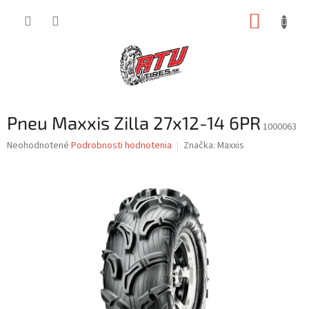
Prejsť
NÁKUP
na
obsah
KOŠÍK
Pneu Maxxis Zilla 27x12-14 6PR
1000063
Priemerné
Neohodnotené
Podrobnosti hodnotenia
Značka:
Maxxis
hodnotenie
produktu
je
0,0
z
5
hviezdičiek.