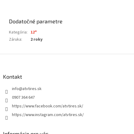
Dodatočné parametre
Kategória
:
12"
Záruka
:
2 roky
Z
á
p
ä
Kontakt
t
info
@
atvtires.sk
i
e
0907 364 647
https://www.facebook.com/atvtires.sk/
https://www.instagram.com/atvtires.sk/
Informácie pre vás