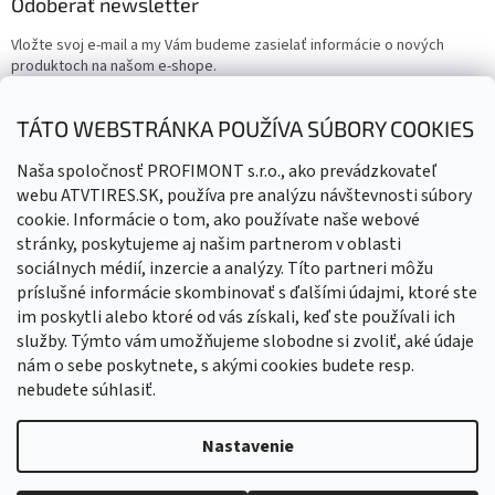
Odoberať newsletter
Vložte svoj e-mail a my Vám budeme zasielať informácie o nových
produktoch na našom e-shope.
Email
TÁTO WEBSTRÁNKA POUŽÍVA SÚBORY COOKIES
Vložením e-mailu súhlasíte s
podmienkami ochrany osobných
Naša spoločnosť PROFIMONT s.r.o., ako prevádzkovateľ
údajov
webu ATVTIRES.SK, používa pre analýzu návštevnosti súbory
cookie. Informácie o tom, ako používate naše webové
PRIHLÁSIŤ SA
stránky, poskytujeme aj našim partnerom v oblasti
sociálnych médií, inzercie a analýzy. Títo partneri môžu
príslušné informácie skombinovať s ďalšími údajmi, ktoré ste
im poskytli alebo ktoré od vás získali, keď ste používali ich
služby. Týmto vám umožňujeme slobodne si zvoliť, aké údaje
nám o sebe poskytnete, s akými cookies budete resp.
nebudete súhlasiť.
Vytvoril Shoptet
Nastavenie