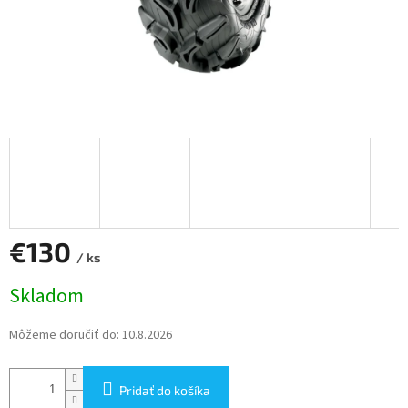
€130
/ ks
Jednotková
Skladom
cena:
Môžeme doručiť do:
10.8.2026
Pridať do košíka