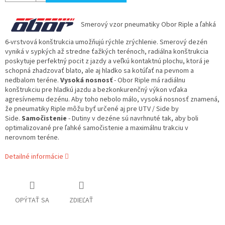
Smerový vzor pneumatiky Obor Riple a ľahká
6-vrstvová konštrukcia umožňujú rýchle zrýchlenie. Smerový dezén
vyniká v sypkých až stredne ťažkých terénoch, radiálna konštrukcia
poskytuje perfektný pocit z jazdy a veľkú kontaktnú plochu, ktorá je
schopná zhadzovať blato, ale aj hladko sa kotúľať na pevnom a
nedbalom teréne.
Vysoká nosnosť
- Obor Riple má radiálnu
konštrukciu pre hladkú jazdu a bezkonkurenčný výkon vďaka
agresívnemu dezénu. Aby toho nebolo málo, vysoká nosnosť znamená,
že pneumatiky Riple môžu byť určené aj pre UTV / Side by
Side.
Samočistenie
- Dutiny v dezéne sú navrhnuté tak, aby boli
optimalizované pre ľahké samočistenie a maximálnu trakciu v
nerovnom teréne.
Detailné informácie
OPÝTAŤ SA
ZDIEĽAŤ