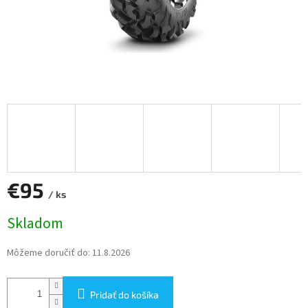
€95
/ ks
Jednotková
Skladom
cena:
Môžeme doručiť do:
11.8.2026
Pridať do košíka