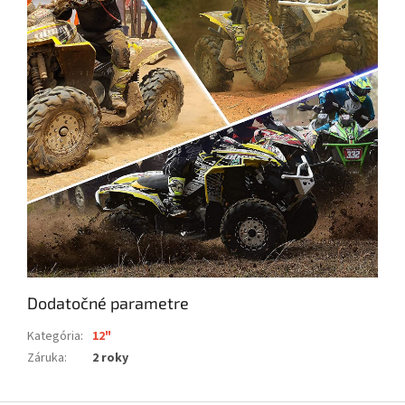
Dodatočné parametre
Kategória
:
12"
Záruka
:
2 roky