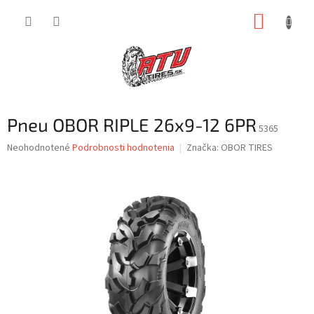
Prejsť
NÁKUP
na
obsah
KOŠÍK
Pneu OBOR RIPLE 26x9-12 6PR
5365
Priemerné
Neohodnotené
Podrobnosti hodnotenia
Značka:
OBOR TIRES
hodnotenie
produktu
je
0,0
z
5
hviezdičiek.