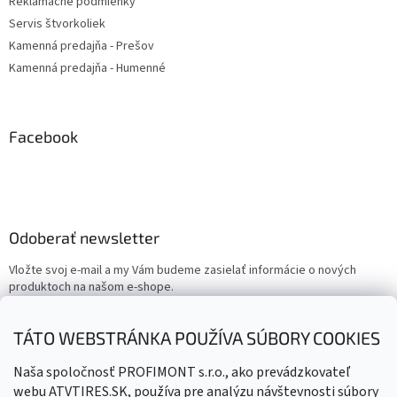
Reklamačné podmienky
Servis štvorkoliek
Kamenná predajňa - Prešov
Kamenná predajňa - Humenné
Facebook
Odoberať newsletter
Vložte svoj e-mail a my Vám budeme zasielať informácie o nových
produktoch na našom e-shope.
Email
TÁTO WEBSTRÁNKA POUŽÍVA SÚBORY COOKIES
Vložením e-mailu súhlasíte s
podmienkami ochrany osobných
Naša spoločnosť PROFIMONT s.r.o., ako prevádzkovateľ
údajov
webu ATVTIRES.SK, používa pre analýzu návštevnosti súbory