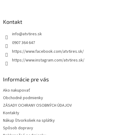
Z
á
p
ä
Kontakt
t
info
@
atvtires.sk
i
e
0907 364 647
https://www.facebook.com/atvtires.sk/
https://www.instagram.com/atvtires.sk/
Informácie pre vás
Ako nakupovať
Obchodné podmienky
ZÁSADY OCHRANY OSOBNÝCH ÚDAJOV
Kontakty
Nákup štvorkoliek na splátky
Spôsob dopravy