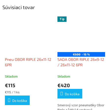
Súvisiaci tovar
Tip
€500
–16 %
Pneu OBOR RIPLE 26x11-12
SADA OBOR RIPLE 26x9-12
6PR
/ 26x11-12 6PR
Skladom
Skladom
€115
€420
Jednotková
€115 / 1 ks
Do košíka
cena:
Do košíka
Smerový vzor pneumatiky Obor