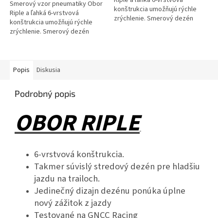
Riple a ľahká 6-vrstvová
Smerový vzor pneumatiky Obor
konštrukcia umožňujú rýchle
Riple a ľahká 6-vrstvová
zrýchlenie. Smerový dezén
konštrukcia umožňujú rýchle
vyniká v...
zrýchlenie. Smerový dezén
vyniká v...
Popis
Diskusia
Podrobný popis
OBOR RIPLE
6-vrstvová konštrukcia.
Takmer súvislý stredový dezén pre hladšiu
jazdu na trailoch.
Jedinečný dizajn dezénu ponúka úplne
nový zážitok z jazdy
Testované na GNCC Racing