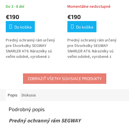
Do 3 - 8 dní
Momentálne nedostupné
€190
€190
Do košíka
Do košíka
Predný ochranný rám určený
Predný ochranný rám určený
pre štvorkolky SEGWAY
pre štvorkolky SEGWAY
SNARLER AT6. Nárazníky sú
SNARLER AT6. Nárazníky sú
veľmi odolné, vyrobené z
veľmi odolné, vyrobené z
najkvalitnejších...
najkvalitnejších...
ZOBRAZIŤ VŠETKY SÚVISIACE PRODUKTY
Popis
Diskusia
Podrobný popis
Predný ochranný rám SEGWAY