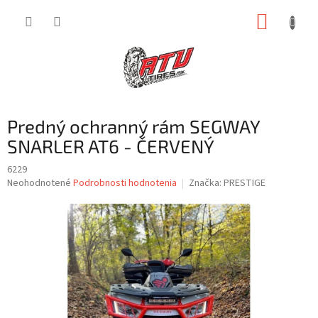
Prejsť
NÁKUP
na
obsah
KOŠÍK
Predný ochranný rám SEGWAY
SNARLER AT6 - ČERVENÝ
6229
Priemerné
Neohodnotené
Podrobnosti hodnotenia
Značka:
PRESTIGE
hodnotenie
produktu
je
0,0
z
5
hviezdičiek.