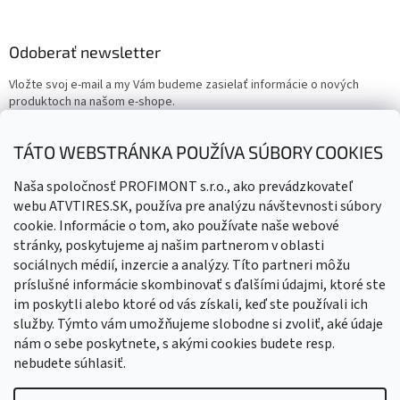
Odoberať newsletter
Vložte svoj e-mail a my Vám budeme zasielať informácie o nových
produktoch na našom e-shope.
Email
TÁTO WEBSTRÁNKA POUŽÍVA SÚBORY COOKIES
Vložením e-mailu súhlasíte s
podmienkami ochrany osobných
Naša spoločnosť PROFIMONT s.r.o., ako prevádzkovateľ
údajov
webu ATVTIRES.SK, používa pre analýzu návštevnosti súbory
cookie. Informácie o tom, ako používate naše webové
PRIHLÁSIŤ SA
stránky, poskytujeme aj našim partnerom v oblasti
sociálnych médií, inzercie a analýzy. Títo partneri môžu
príslušné informácie skombinovať s ďalšími údajmi, ktoré ste
im poskytli alebo ktoré od vás získali, keď ste používali ich
služby. Týmto vám umožňujeme slobodne si zvoliť, aké údaje
nám o sebe poskytnete, s akými cookies budete resp.
nebudete súhlasiť.
Vytvoril Shoptet