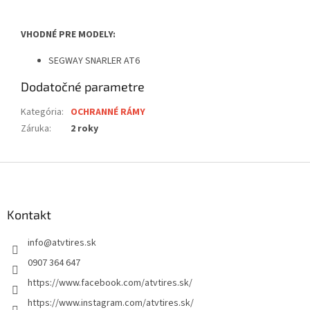
VHODNÉ PRE MODELY:
SEGWAY SNARLER AT6
Dodatočné parametre
Kategória
:
OCHRANNÉ RÁMY
Záruka
:
2 roky
Z
á
p
ä
Kontakt
t
info
@
atvtires.sk
i
e
0907 364 647
https://www.facebook.com/atvtires.sk/
https://www.instagram.com/atvtires.sk/