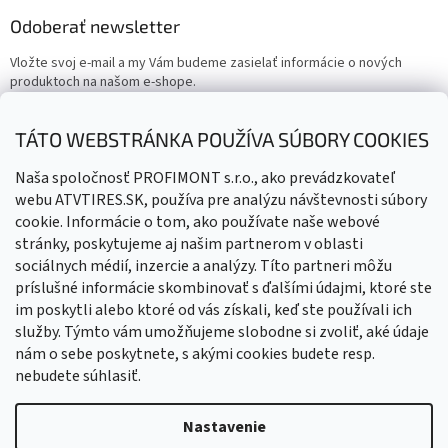
Odoberať newsletter
Vložte svoj e-mail a my Vám budeme zasielať informácie o nových
produktoch na našom e-shope.
Email
TÁTO WEBSTRÁNKA POUŽÍVA SÚBORY COOKIES
Vložením e-mailu súhlasíte s
podmienkami ochrany osobných
Naša spoločnosť PROFIMONT s.r.o., ako prevádzkovateľ
údajov
webu ATVTIRES.SK, používa pre analýzu návštevnosti súbory
cookie. Informácie o tom, ako používate naše webové
PRIHLÁSIŤ SA
stránky, poskytujeme aj našim partnerom v oblasti
sociálnych médií, inzercie a analýzy. Títo partneri môžu
príslušné informácie skombinovať s ďalšími údajmi, ktoré ste
im poskytli alebo ktoré od vás získali, keď ste používali ich
služby. Týmto vám umožňujeme slobodne si zvoliť, aké údaje
nám o sebe poskytnete, s akými cookies budete resp.
nebudete súhlasiť.
Vytvoril Shoptet
Nastavenie