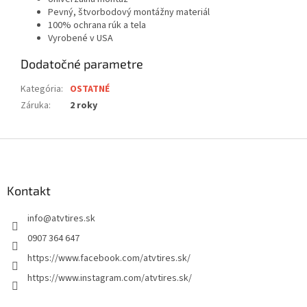
Pevný, štvorbodový montážny materiál
100% ochrana rúk a tela
Vyrobené v USA
Dodatočné parametre
Kategória
:
OSTATNÉ
Záruka
:
2 roky
Z
á
p
ä
Kontakt
t
info
@
atvtires.sk
i
e
0907 364 647
https://www.facebook.com/atvtires.sk/
https://www.instagram.com/atvtires.sk/