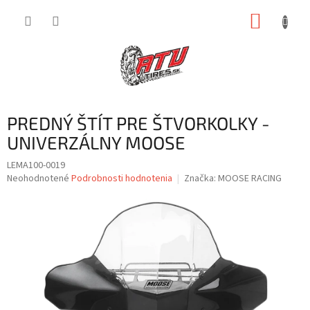
Prejsť
NÁKUP
na
obsah
KOŠÍK
PREDNÝ ŠTÍT PRE ŠTVORKOLKY -
UNIVERZÁLNY MOOSE
LEMA100-0019
Priemerné
Neohodnotené
Podrobnosti hodnotenia
Značka:
MOOSE RACING
hodnotenie
produktu
je
0,0
z
5
hviezdičiek.