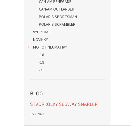
CAN-AM RENEGADE
CAN-AM OUTLANDER
POLARIS SPORTSMAN
POLARIS SCRAMBLER
VÝPREDAJ
NOVINKY
MOTO PNEUMATIKY
-18
-19
-21
BLOG
ŠTVORKOLKY SEGWAY SNARLER
15.2.2022
Z