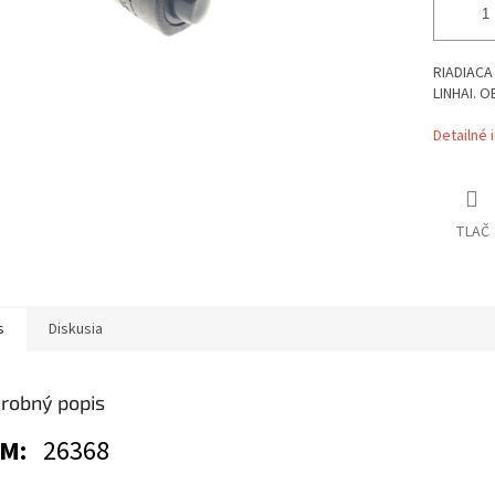
RIADIACA
LINHAI. O
Detailné 
TLAČ
s
Diskusia
robný popis
EM:
26368