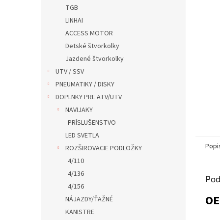
TGB
LINHAI
ACCESS MOTOR
Detské štvorkolky
Jazdené štvorkolky
UTV / SSV
PNEUMATIKY / DISKY
DOPLNKY PRE ATV/UTV
NAVIJAKY
PRÍSLUŠENSTVO
LED SVETLA
Popi
ROZŠIROVACIE PODLOŽKY
4/110
4/136
Pod
4/156
O
NÁJAZDY/ŤAŽNÉ
KANISTRE