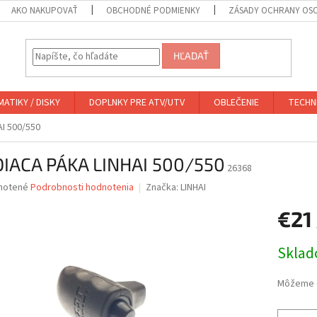
AKO NAKUPOVAŤ
OBCHODNÉ PODMIENKY
ZÁSADY OCHRANY OS
HĽADAŤ
ATIKY / DISKY
DOPLNKY PRE ATV/UTV
OBLEČENIE
TECHN
AI 500/550
DIACA PÁKA LINHAI 500/550
26368
né
notené
Podrobnosti hodnotenia
Značka:
LINHAI
nie
€21
u
Jednotk
Skla
cena:
iek.
Môžeme d