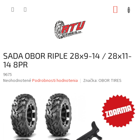
Prejsť
NÁKUP
na
obsah
KOŠÍK
SADA OBOR RIPLE 28x9-14 / 28x11-
14 8PR
9675
Priemerné
Neohodnotené
Podrobnosti hodnotenia
Značka:
OBOR TIRES
hodnotenie
produktu
je
0,0
z
5
hviezdičiek.