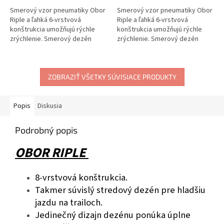
Smerový vzor pneumatiky Obor
Smerový vzor pneumatiky Obor
Riple a ľahká 6-vrstvová
Riple a ľahká 6-vrstvová
konštrukcia umožňujú rýchle
konštrukcia umožňujú rýchle
zrýchlenie. Smerový dezén
zrýchlenie. Smerový dezén
vyniká v...
vyniká v...
ZOBRAZIŤ VŠETKY SÚVISIACE PRODUKTY
Popis
Diskusia
Podrobný popis
OBOR RIPLE
8-vrstvová konštrukcia.
Takmer súvislý stredový dezén pre hladšiu
jazdu na trailoch.
Jedinečný dizajn dezénu ponúka úplne