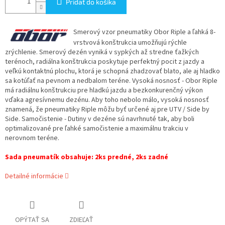
Pridať do košíka
Smerový vzor pneumatiky Obor Riple a ľahká 8-
vrstvová konštrukcia umožňujú rýchle
zrýchlenie. Smerový dezén vyniká v sypkých až stredne ťažkých
terénoch, radiálna konštrukcia poskytuje perfektný pocit z jazdy a
veľkú kontaktnú plochu, ktorá je schopná zhadzovať blato, ale aj hladko
sa kotúľať na pevnom a nedbalom teréne. Vysoká nosnosť - Obor Riple
má radiálnu konštrukciu pre hladkú jazdu a bezkonkurenčný výkon
vďaka agresívnemu dezénu. Aby toho nebolo málo, vysoká nosnosť
znamená, že pneumatiky Riple môžu byť určené aj pre UTV / Side by
Side. Samočistenie - Dutiny v dezéne sú navrhnuté tak, aby boli
optimalizované pre ľahké samočistenie a maximálnu trakciu v
nerovnom teréne.
Sada pneumatík obsahuje: 2ks predné, 2ks zadné
Detailné informácie
OPÝTAŤ SA
ZDIEĽAŤ