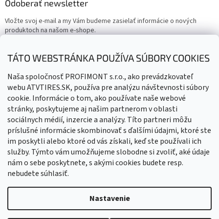
Odoberať newsletter
Vložte svoj e-mail a my Vám budeme zasielať informácie o nových
produktoch na našom e-shope.
Email
TÁTO WEBSTRÁNKA POUŽÍVA SÚBORY COOKIES
Vložením e-mailu súhlasíte s
podmienkami ochrany osobných
Naša spoločnosť PROFIMONT s.r.o., ako prevádzkovateľ
údajov
webu ATVTIRES.SK, používa pre analýzu návštevnosti súbory
cookie. Informácie o tom, ako používate naše webové
PRIHLÁSIŤ SA
stránky, poskytujeme aj našim partnerom v oblasti
sociálnych médií, inzercie a analýzy. Títo partneri môžu
príslušné informácie skombinovať s ďalšími údajmi, ktoré ste
im poskytli alebo ktoré od vás získali, keď ste používali ich
služby. Týmto vám umožňujeme slobodne si zvoliť, aké údaje
nám o sebe poskytnete, s akými cookies budete resp.
nebudete súhlasiť.
Vytvoril Shoptet
Nastavenie