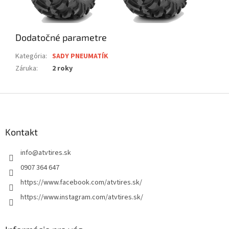
Dodatočné parametre
Kategória
:
SADY PNEUMATÍK
Záruka
:
2 roky
Z
á
p
ä
Kontakt
t
info
@
atvtires.sk
i
e
0907 364 647
https://www.facebook.com/atvtires.sk/
https://www.instagram.com/atvtires.sk/