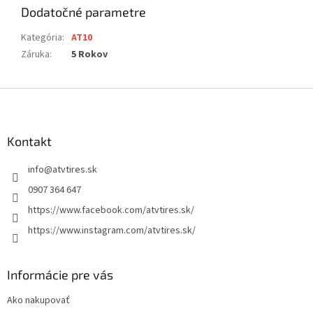
Dodatočné parametre
Kategória
:
AT10
Záruka
:
5 Rokov
Z
á
p
ä
Kontakt
t
info
@
atvtires.sk
i
e
0907 364 647
https://www.facebook.com/atvtires.sk/
https://www.instagram.com/atvtires.sk/
Informácie pre vás
Ako nakupovať