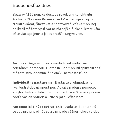
Budúcnosť už dnes
Segway AT10
ponúka doslova revolučnú konektivitu.
Aplikácia
"
Segway Powersports
"
umožňuje stroj na
diaľku ovládať, štartovať a nastavovať.
Vďaka mobilnej
aplikácii môžete využívať najrôznejšie funkcie, ktoré vám
ešte viac spríjemnia jazdu s vaším Segwayem.
Airlock
- Segway môžete naštartovať mobilným
telefónom pomocou Bluetooth. Cez mobilnú aplikáciu tiež
môžete stroj odomknúť na diaľku namiesto kľúča.
Individuálne nastavenie
- Nastavte si obmedzenie
rýchlosti alebo účinnosť posilňovača riadenia pomocou
svojho chytrého telefónu. Prispôsobte si Snarlera presne
podľa vašich potrieb a užite si jazdu ešte viac!
Automatické núdzové volanie
- Zadajte si kontaktnú
osobu pre prípad núdze a v prípade vážnej nehody alebo