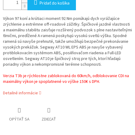
Pridať do košíka
Výkon 97 koní a krútiaci moment 92 Nm ponúkajú dych vyrážajúce
zrýchlenie a extrémne off-roadové zážitky. Špičkové jazdné vlastnosti
a maximálnu stabilitu zaisťuje rozšírený podvozok s plne nastaviteľnými
tlmičmi, predĺžené A-ramená poskytujú vysokú svetlú výšku. Spodné
ramená sú navyše prehnuté, takže umožňujú bezpečné prekonávanie
vysokých prekážok. Segway AT10 WL EPS ABS je navyše vybavený
protiblokovacím systémom ABS, posilňovačom riadenia a Full-LED
osvetlením. Segway AT10 je špičkový stroj pre tých, ktorí hľadajú
poriadny výkon a nekompromisné terénne schopnosti.
Verzia T3b je rýchlostne zablokovaná do 60km/h, odblokovanie CDI na
maximálny výkon je spoplatnené vo výške 150€ s DPH.
Detailné informácie
OPÝTAŤ SA
ZDIEĽAŤ