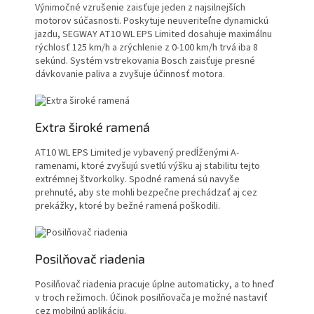
Výnimočné vzrušenie zaisťuje jeden z najsilnejších
motorov súčasnosti. Poskytuje neuveriteľne dynamickú
jazdu, SEGWAY AT10 WL EPS Limited dosahuje maximálnu
rýchlosť 125 km/h a zrýchlenie z 0-100 km/h trvá iba 8
sekúnd. Systém vstrekovania Bosch zaisťuje presné
dávkovanie paliva a zvyšuje účinnosť motora.
Extra široké ramená
AT10 WL EPS Limited je vybavený predĺženými A-
ramenami, ktoré zvyšujú svetlú výšku aj stabilitu tejto
extrémnej štvorkolky. Spodné ramená sú navyše
prehnuté, aby ste mohli bezpečne prechádzať aj cez
prekážky, ktoré by bežné ramená poškodili.
Posilňovač riadenia
Posilňovač riadenia pracuje úplne automaticky, a to hneď
v troch režimoch. Účinok posilňovača je možné nastaviť
cez mobilnú aplikáciu.