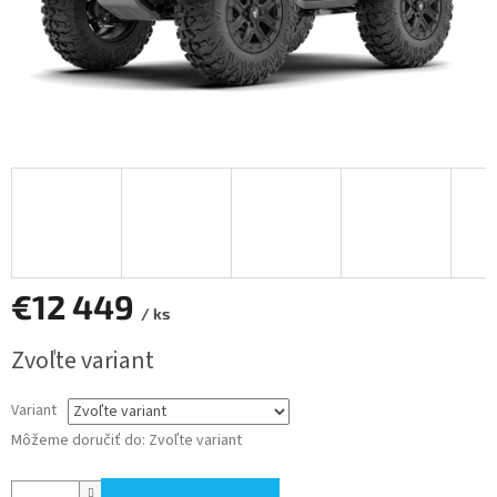
€12 449
/ ks
Jednotková
Zvoľte variant
cena:
Variant
Môžeme doručiť do:
Zvoľte variant