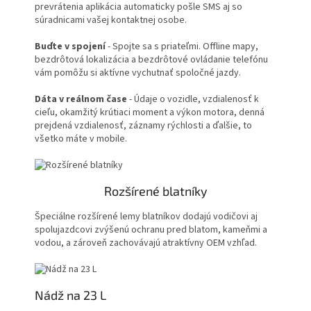
prevrátenia aplikácia automaticky pošle SMS aj so
súradnicami vašej kontaktnej osobe.
Buďte v spojení
- Spojte sa s priateľmi. Offline mapy,
bezdrôtová lokalizácia a bezdrôtové ovládanie telefónu
vám pomôžu si aktívne vychutnať spoločné jazdy.
Dáta v reálnom čase
- Údaje o vozidle, vzdialenosť k
cieľu, okamžitý krútiaci moment a výkon motora, denná
prejdená vzdialenosť, záznamy rýchlosti a ďalšie, to
všetko máte v mobile.
Rozšírené blatníky
Špeciálne rozšírené lemy blatníkov dodajú vodičovi aj
spolujazdcovi zvýšenú ochranu pred blatom, kameňmi a
vodou, a zároveň zachovávajú atraktívny OEM vzhľad.
Nádž na 23 L