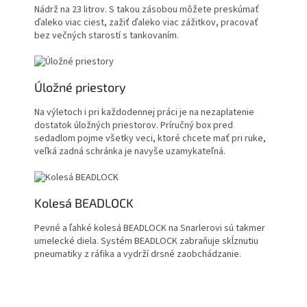
Nádrž na 23 litrov.
S takou zásobou môžete preskúmať
ďaleko viac ciest, zažiť ďaleko viac zážitkov, pracovať
bez večných starostí s tankovaním.
Úložné priestory
Na výletoch i pri každodennej práci je na nezaplatenie
dostatok úložných priestorov. Príručný box pred
sedadlom pojme všetky veci, ktoré chcete mať pri ruke,
veľká zadná schránka je navyše uzamykateľná.
Kolesá BEADLOCK
Pevné a ľahké kolesá BEADLOCK na Snarlerovi sú takmer
umelecké diela. Systém BEADLOCK zabraňuje skĺznutiu
pneumatiky z ráfika a vydrží drsné zaobchádzanie.