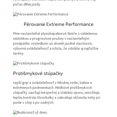
počas dlhej jazdy.
Pérovanie Extreme Performance
Plne nastaviteľné plynokapalinové tlmiče s oddelenou
nádobkou a progresívne pružiny s nastaviteľným
predpätím: výsledkom sú skvelé jazdné vlastnosti,
výborná ovládateľnosť a istota, že zdoláte aj najťažšie
terény.
Protišmykové stúpačky
Lepší grip a ovládateľnosť v hlbokej vode, bahne a
extrémnych podmienkach. Hliníkové protišmykové
stúpačky zaisťujú bezpečnú a stabilnú oporu, umožňujú
lepšiu kontrolu štvorkolky a zabraňujú skĺznutiu nohy pri
jazde v stoji a po zadných.