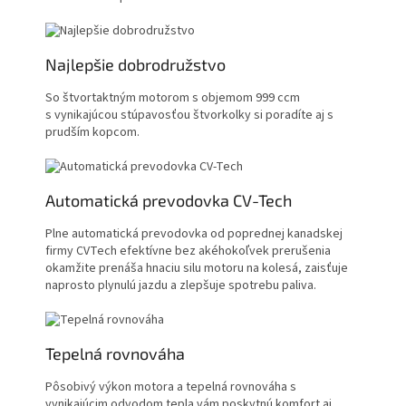
Najlepšie dobrodružstvo
So štvortaktným motorom s objemom 999 ccm
s vynikajúcou stúpavosťou štvorkolky si poradíte aj s
prudším kopcom.
Automatická prevodovka CV-Tech
Plne automatická prevodovka od poprednej kanadskej
firmy CVTech efektívne bez akéhokoľvek prerušenia
okamžite prenáša hnaciu silu motoru na kolesá, zaisťuje
naprosto plynulú jazdu a zlepšuje spotrebu paliva.
Tepelná rovnováha
Pôsobivý výkon motora a tepelná rovnováha s
vynikajúcim odvodom tepla vám poskytnú komfort aj