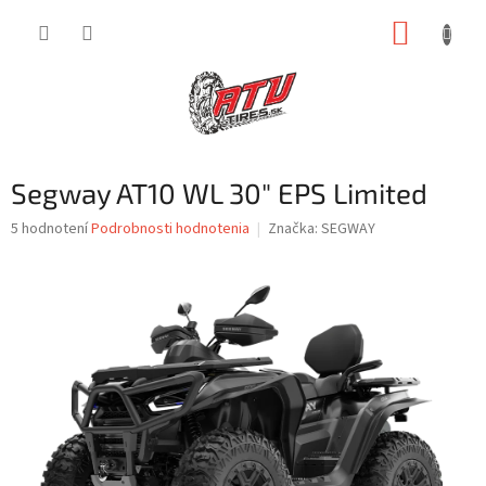
Prejsť
NÁKUP
na
obsah
KOŠÍK
Segway AT10 WL 30" EPS Limited
Priemerné
5 hodnotení
Podrobnosti hodnotenia
Značka:
SEGWAY
hodnotenie
produktu
je
4,6
z
5
hviezdičiek.