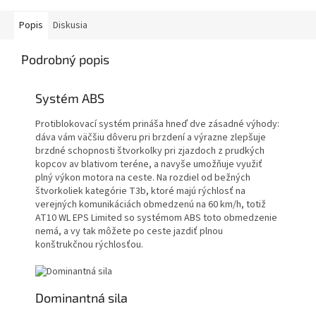
Popis
Diskusia
Podrobný popis
Systém ABS
Protiblokovací systém prináša hneď dve zásadné výhody:
dáva vám väčšiu dôveru pri brzdení a výrazne zlepšuje
brzdné schopnosti štvorkolky pri zjazdoch z prudkých
kopcov av blativom teréne, a navyše umožňuje využiť
plný výkon motora na ceste. Na rozdiel od bežných
štvorkoliek kategórie T3b, ktoré majú rýchlosť na
verejných komunikáciách obmedzenú na 60 km/h, totiž
AT10 WL EPS Limited so systémom ABS toto obmedzenie
nemá, a vy tak môžete po ceste jazdiť plnou
konštrukčnou rýchlosťou.
Dominantná sila