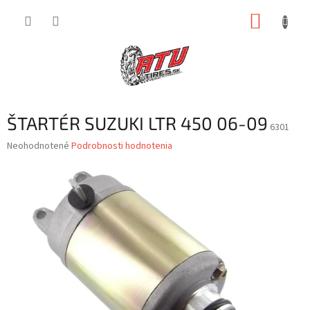
Prejsť
NÁKUP
na
obsah
KOŠÍK
ŠTARTÉR SUZUKI LTR 450 06-09
6301
Priemerné
Neohodnotené
Podrobnosti hodnotenia
hodnotenie
produktu
je
0,0
z
5
hviezdičiek.