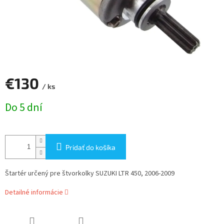
€130
/ ks
Jednotková
Do 5 dní
cena:
Pridať do košíka
Štartér určený pre štvorkolky SUZUKI LTR 450, 2006-2009
Detailné informácie