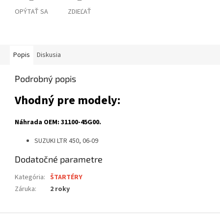
OPÝTAŤ SA
ZDIEĽAŤ
Popis
Diskusia
Podrobný popis
Vhodný pre modely:
Náhrada OEM: 31100-45G00.
SUZUKI LTR 450, 06-09
Dodatočné parametre
Kategória
:
ŠTARTÉRY
Záruka
:
2 roky
Z