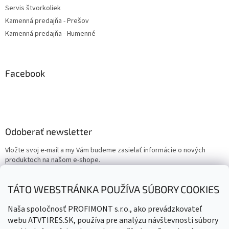
Servis štvorkoliek
Kamenná predajňa - Prešov
Kamenná predajňa - Humenné
Facebook
Odoberať newsletter
Vložte svoj e-mail a my Vám budeme zasielať informácie o nových
produktoch na našom e-shope.
Email
TÁTO WEBSTRÁNKA POUŽÍVA SÚBORY COOKIES
Vložením e-mailu súhlasíte s
podmienkami ochrany osobných
Naša spoločnosť PROFIMONT s.r.o., ako prevádzkovateľ
údajov
webu ATVTIRES.SK, používa pre analýzu návštevnosti súbory