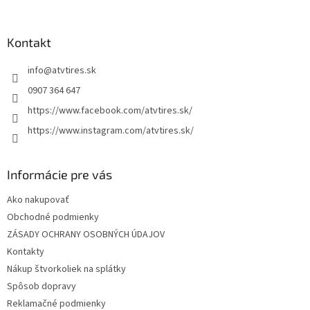
á
p
ä
Kontakt
t
info
@
atvtires.sk
i
e
0907 364 647
https://www.facebook.com/atvtires.sk/
https://www.instagram.com/atvtires.sk/
Informácie pre vás
Ako nakupovať
Obchodné podmienky
ZÁSADY OCHRANY OSOBNÝCH ÚDAJOV
Kontakty
Nákup štvorkoliek na splátky
Spôsob dopravy
Reklamačné podmienky