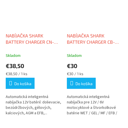
NABÍJAČKA SHARK
NABÍJAČKA SHARK
BATTERY CHARGER CN-
BATTERY CHARGER CB-
4000, 6/12V, IP54, 4A DC
750
Skladom
Skladom
€38,50
€30
Jednotková
Jednotková
€38,50 / 1 ks
€30 / 1 ks
cena:
cena:
Do košíka
Do košíka
Automatická inteligentná
Automatická inteligentná
nabíjačka 12V batérií: dolievacie,
nabíjačka pre 12V / 6V
bezúdržbových, gélových,
motocyklové a štvorkolkové
kalciových, AGM a EFB,...
batérie WET / GEL / MF / EFB /
AGM, IP60