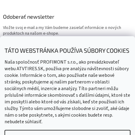
Odoberať newsletter
Vložte svoj e-mail a my Vám budeme zasielať informácie o nových
produktoch na našom e-shope.
Email
TÁTO WEBSTRÁNKA POUŽÍVA SÚBORY COOKIES
Vložením e-mailu súhlasíte s
podmienkami ochrany osobných
Naša spoločnosť PROFIMONT s.r.o., ako prevádzkovateľ
údajov
webu ATVTIRES.SK, používa pre analýzu návštevnosti súbory
cookie. Informácie o tom, ako používate naše webové
PRIHLÁSIŤ SA
stránky, poskytujeme aj našim partnerom v oblasti
sociálnych médií, inzercie a analýzy. Títo partneri môžu
príslušné informácie skombinovať s ďalšími údajmi, ktoré ste
im poskytli alebo ktoré od vás získali, keď ste používali ich
služby. Týmto vám umožňujeme slobodne si zvoliť, aké údaje
nám o sebe poskytnete, s akými cookies budete resp.
nebudete súhlasiť.
Vytvoril Shoptet