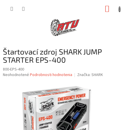
Prejsť
NÁKUP
na
obsah
KOŠÍK
Štartovací zdroj SHARK JUMP
STARTER EPS-400
800-EPS-400
Priemerné
Neohodnotené
Podrobnosti hodnotenia
Značka:
SHARK
hodnotenie
produktu
je
0,0
z
5
hviezdičiek.