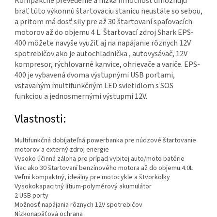
Kompaktné prevedenie a nízka hmotnosť umožňujú
brať túto výkonnú štartovaciu stanicu neustále so sebou,
a pritom má dosť sily pre až 30 štartovaní spaľovacích
motorov až do objemu 4 L. Štartovací zdroj Shark EPS-
400 môžete navyše využiť aj na napájanie rôznych 12V
spotrebičov ako je autochladnička , autovysávač, 12V
kompresor, rýchlovarné kanvice, ohrievače a variče. EPS-
400 je vybavená dvoma výstupnými USB portami,
vstavaným multifunkčným LED svietidlom s SOS
funkciou a jednosmernými výstupmi 12V.
Vlastnosti:
Multifunkčná dobíjateľná powerbanka pre núdzové štartovanie
motorov a externý zdroj energie
Vysoko účinná záloha pre prípad vybitej auto/moto batérie
Viac ako 30 štartovaní benzínového motora až do objemu 4.0L
Veľmi kompaktný, ideálny pre motocykle a štvorkolky
Vysokokapacitný lítium-polymérový akumulátor
2 USB porty
Možnosť napájania rôznych 12V spotrebičov
Nízkonapäťová ochrana