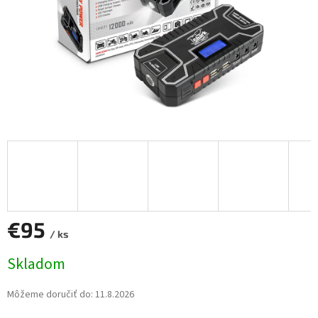
€95
/ ks
Jednotková
Skladom
cena:
Môžeme doručiť do:
11.8.2026