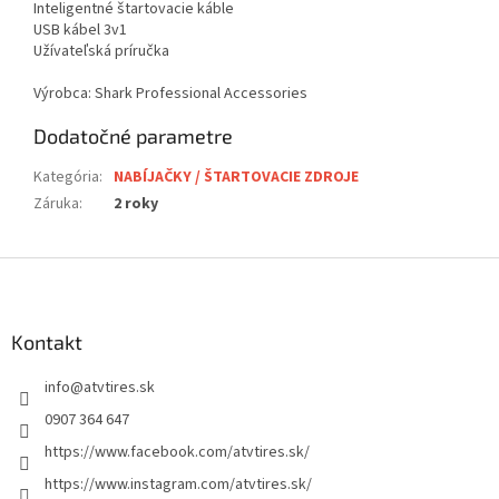
Inteligentné štartovacie káble
USB kábel 3v1
Užívateľská príručka
Výrobca: Shark Professional Accessories
Dodatočné parametre
Kategória
:
NABÍJAČKY / ŠTARTOVACIE ZDROJE
Záruka
:
2 roky
Z
á
p
ä
Kontakt
t
info
@
atvtires.sk
i
e
0907 364 647
https://www.facebook.com/atvtires.sk/
https://www.instagram.com/atvtires.sk/