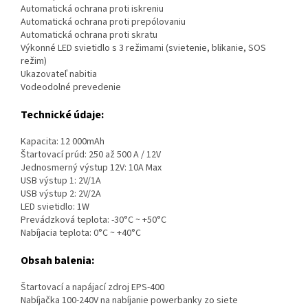
Automatická ochrana proti iskreniu
Automatická ochrana proti prepólovaniu
Automatická ochrana proti skratu
Výkonné LED svietidlo s 3 režimami (svietenie, blikanie, SOS
režim)
Ukazovateľ nabitia
Vodeodolné prevedenie
Technické údaje:
Kapacita: 12 000mAh
Štartovací prúd: 250 až 500 A / 12V
Jednosmerný výstup 12V: 10A Max
USB výstup 1: 2V/1A
USB výstup 2: 2V/2A
LED svietidlo: 1W
Prevádzková teplota: -30°C ~ +50°C
Nabíjacia teplota: 0°C ~ +40°C
Obsah balenia:
Štartovací a napájací zdroj EPS-400
Nabíjačka 100-240V na nabíjanie powerbanky zo siete