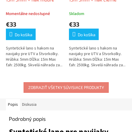
Momentálne nedostupné
Skladom
€33
€33
Do košíka
Do košíka
Syntetické lano s hakom na
Syntetické lano s hakom na
navijaky pre UTV a štvorkolky.
navijaky pre UTV a štvorkolky.
Hrúbka: 5mm Dĺžka: 15m Max
Hrúbka: 5mm Dĺžka: 15m Max
ťah: 2500kg. Skvelá náhrada za...
ťah: 2500kg. Skvelá náhrada za...
ZOBRAZIŤ VŠETKY SÚVISIACE PRODUKTY
Popis
Diskusia
Podrobný popis