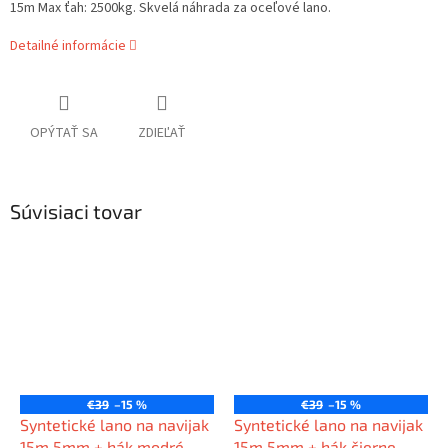
15m Max ťah: 2500kg. Skvelá náhrada za oceľové lano.
Detailné informácie
OPÝTAŤ SA
ZDIEĽAŤ
Súvisiaci tovar
€39
–15 %
€39
–15 %
Syntetické lano na navijak
Syntetické lano na navijak
15m 5mm + hák modré
15m 5mm + hák čierne