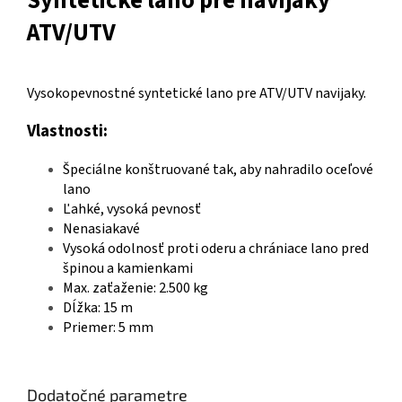
Syntetické lano pre navijaky
ATV/UTV
Vysokopevnostné syntetické lano pre ATV/UTV navijaky.
Vlastnosti:
Špeciálne konštruované tak, aby nahradilo oceľové
lano
Ľahké, vysoká pevnosť
Nenasiakavé
Vysoká odolnosť proti oderu a chrániace lano pred
špinou a kamienkami
Max. zaťaženie: 2.500 kg
Dĺžka: 15 m
Priemer: 5 mm
Dodatočné parametre