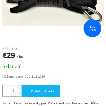
€35
–17 %
€35
–17 %
€29
/ ks
Jednotková
Skladom
cena:
Môžeme doručiť do:
11.8.2026
Pridať do košíka
Syntetické lano na navijaky pre UTV a štvorkolky. Hrúbka: 5mm Dĺžka: