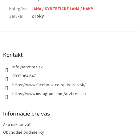
Kategória
:
LANA / SYNTETICKÉ LANA / HAKY
Záruka
:
2 roky
Z
á
p
ä
Kontakt
t
info
@
atvtires.sk
i
e
0907 364 647
https://www.facebook.com/atvtires.sk/
https://www.instagram.com/atvtires.sk/
Informácie pre vás
Ako nakupovať
Obchodné podmienky