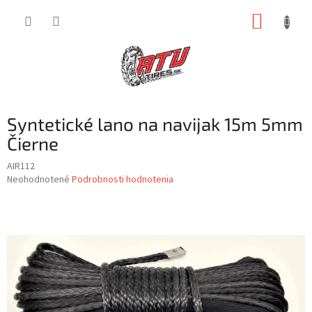
Prejsť
NÁKUP
na
obsah
KOŠÍK
Syntetické lano na navijak 15m 5mm
Čierne
AIR112
Priemerné
Neohodnotené
Podrobnosti hodnotenia
hodnotenie
produktu
je
0,0
z
5
hviezdičiek.