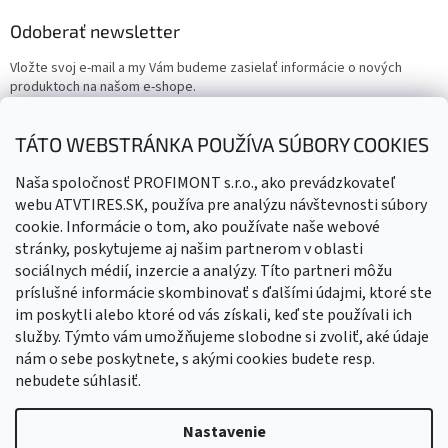
Odoberať newsletter
Vložte svoj e-mail a my Vám budeme zasielať informácie o nových
produktoch na našom e-shope.
Email
TÁTO WEBSTRÁNKA POUŽÍVA SÚBORY COOKIES
Vložením e-mailu súhlasíte s
podmienkami ochrany osobných
Naša spoločnosť PROFIMONT s.r.o., ako prevádzkovateľ
údajov
webu ATVTIRES.SK, používa pre analýzu návštevnosti súbory
cookie. Informácie o tom, ako používate naše webové
PRIHLÁSIŤ SA
stránky, poskytujeme aj našim partnerom v oblasti
sociálnych médií, inzercie a analýzy. Títo partneri môžu
príslušné informácie skombinovať s ďalšími údajmi, ktoré ste
im poskytli alebo ktoré od vás získali, keď ste používali ich
služby. Týmto vám umožňujeme slobodne si zvoliť, aké údaje
nám o sebe poskytnete, s akými cookies budete resp.
nebudete súhlasiť.
Vytvoril Shoptet
Nastavenie