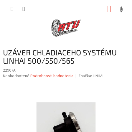
Prejsť
NÁKUP
na
obsah
KOŠÍK
UZÁVER CHLADIACEHO SYSTÉMU
LINHAI 500/550/565
22907A
Priemerné
Neohodnotené
Podrobnosti hodnotenia
Značka:
LINHAI
hodnotenie
produktu
je
0,0
z
5
hviezdičiek.