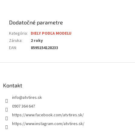
Dodatočné parametre
Kategória
:
DIELY PODĽA MODELU
Záruka
:
2 roky
EAN
:
8595154128233
Z
á
p
ä
Kontakt
t
info
@
atvtires.sk
i
e
0907 364 647
https://www.facebook.com/atvtires.sk/
https://www.instagram.com/atvtires.sk/