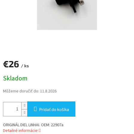
€26
/ ks
Jednotková
Skladom
cena:
Môžeme doručiť do:
11.8.2026
Pridať do košíka
ORIGINÁL DIEL LINHAI. OEM: 22907a
Detailné informácie