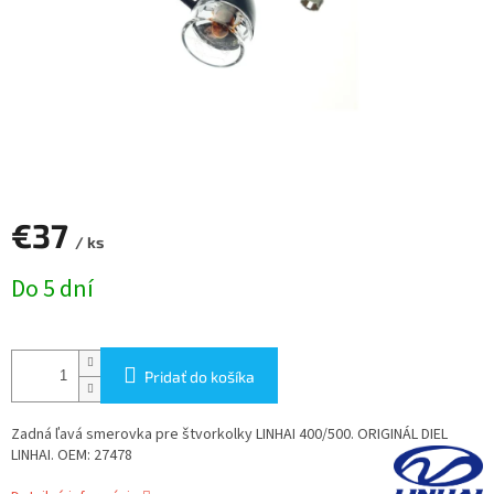
€37
/ ks
Jednotková
Do 5 dní
cena:
Pridať do košíka
Zadná ľavá smerovka pre štvorkolky LINHAI 400/500. ORIGINÁL DIEL
LINHAI. OEM: 27478