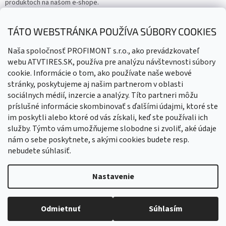
produktoch na našom e-shope.
Email
TÁTO WEBSTRÁNKA POUŽÍVA SÚBORY COOKIES
Vložením e-mailu súhlasíte s
podmienkami ochrany osobných
Naša spoločnosť PROFIMONT s.r.o., ako prevádzkovateľ
údajov
webu ATVTIRES.SK, používa pre analýzu návštevnosti súbory
cookie. Informácie o tom, ako používate naše webové
PRIHLÁSIŤ SA
stránky, poskytujeme aj našim partnerom v oblasti
sociálnych médií, inzercie a analýzy. Títo partneri môžu
príslušné informácie skombinovať s ďalšími údajmi, ktoré ste
im poskytli alebo ktoré od vás získali, keď ste používali ich
služby. Týmto vám umožňujeme slobodne si zvoliť, aké údaje
nám o sebe poskytnete, s akými cookies budete resp.
nebudete súhlasiť.
Vytvoril Shoptet
Nastavenie
Copyright 2026
ATVTIRES - Štvorkolky, doplnky, diely
. Všetky
Odmietnuť
Súhlasím
práva vyhradené.
Upraviť nastavenie cookies