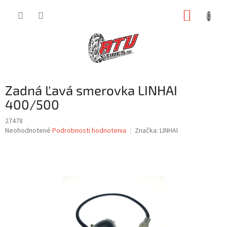
Prejsť
NÁKUP
na
obsah
KOŠÍK
Zadná Ľavá smerovka LINHAI
400/500
27478
Priemerné
Neohodnotené
Podrobnosti hodnotenia
Značka:
LINHAI
hodnotenie
produktu
je
0,0
z
5
hviezdičiek.