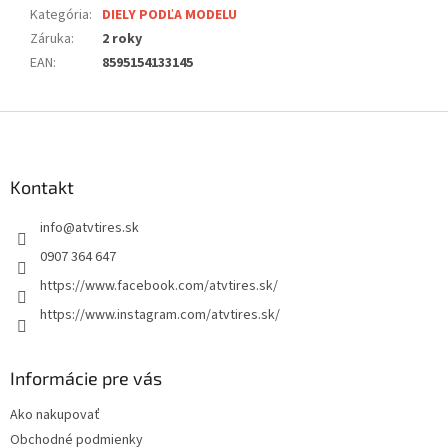
Kategória
:
DIELY PODĽA MODELU
Záruka
:
2 roky
EAN
:
8595154133145
Z
á
p
ä
Kontakt
t
info
@
atvtires.sk
i
e
0907 364 647
https://www.facebook.com/atvtires.sk/
https://www.instagram.com/atvtires.sk/
Informácie pre vás
Ako nakupovať
Obchodné podmienky