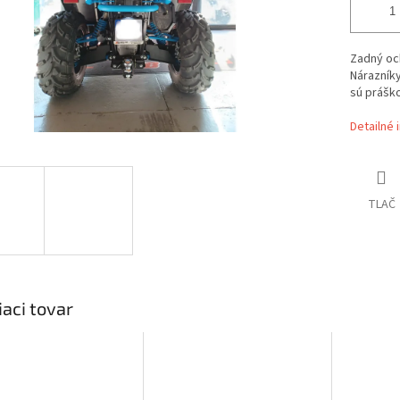
Zadný oc
Nárazníky
sú prášk
Detailné 
TLAČ
iaci tovar