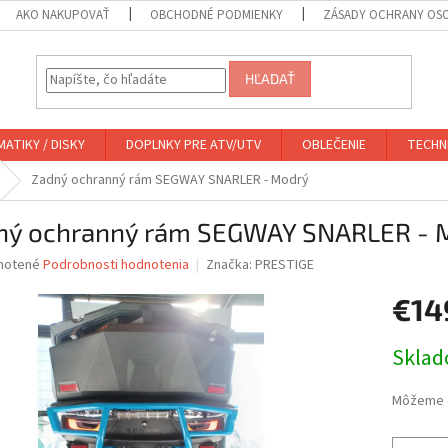
AKO NAKUPOVAŤ
OBCHODNÉ PODMIENKY
ZÁSADY OCHRANY OS
HĽADAŤ
ATIKY / DISKY
DOPLNKY PRE ATV/UTV
OBLEČENIE
TECHN
Zadný ochranný rám SEGWAY SNARLER - Modrý
ný ochranný rám SEGWAY SNARLER - 
né
notené
Podrobnosti hodnotenia
Značka:
PRESTIGE
nie
€14
u
Jednotk
Skla
cena:
iek.
Môžeme d