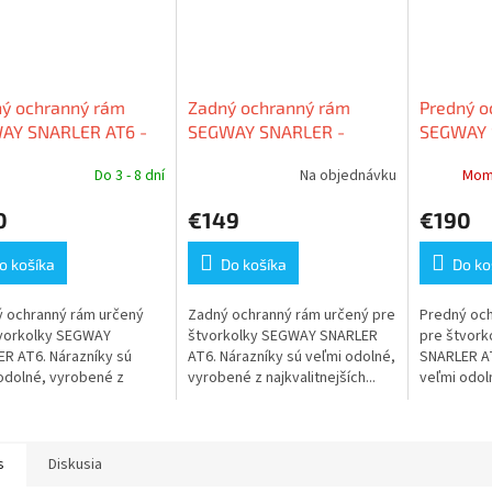
ný ochranný rám
Zadný ochranný rám
Predný o
AY SNARLER AT6 -
SEGWAY SNARLER -
SEGWAY 
RÝ
ZELENÝ
ZELENÝ
Do 3 - 8 dní
Na objednávku
Mom
0
€149
€190
o košíka
Do košíka
Do ko
 ochranný rám určený
Zadný ochranný rám určený pre
Predný och
tvorkolky SEGWAY
štvorkolky SEGWAY SNARLER
pre štvor
R AT6. Nárazníky sú
AT6. Nárazníky sú veľmi odolné,
SNARLER AT
odolné, vyrobené z
vyrobené z najkvalitnejších...
veľmi odol
itnejších...
najkvalitnej
s
Diskusia