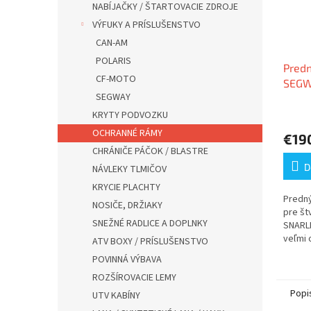
NABÍJAČKY / ŠTARTOVACIE ZDROJE
VÝFUKY A PRÍSLUŠENSTVO
CAN-AM
POLARIS
Pred
CF-MOTO
SEGW
SEGWAY
MOD
KRYTY PODVOZKU
OCHRANNÉ RÁMY
€19
CHRÁNIČE PÁČOK / BLASTRE
D
NÁVLEKY TLMIČOV
KRYCIE PLACHTY
Predný
NOSIČE, DRŽIAKY
pre š
SNEŽNÉ RADLICE A DOPLNKY
SNARLE
veľmi 
ATV BOXY / PRÍSLUŠENSTVO
najkval
POVINNÁ VÝBAVA
ROZŠÍROVACIE LEMY
Popi
UTV KABÍNY