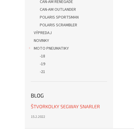
CAN-AM RENEGADE
CAN-AM OUTLANDER
POLARIS SPORTSMAN
POLARIS SCRAMBLER
VÝPREDAJ
NOVINKY
MOTO PNEUMATIKY
-18
-19
-21
BLOG
ŠTVORKOLKY SEGWAY SNARLER
15.2.2022
Z