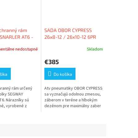
chranný rám
SADA OBOR CYPRESS
SNARLER AT6 -
26x8-12 / 26x10-12 6PR
entálne nedostupné
Skladom
€385
šíka
Do košíka
ranný rám určený
Atv pneumatiky OBOR CYPRESS
kolky SEGWAY
sa vyznačujú odolnou zmesou,
6. Nárazníky sú
záberom v teréne a hlbokým
né, vyrobené z
dezénom pre maximálny zaber
ších...
v...