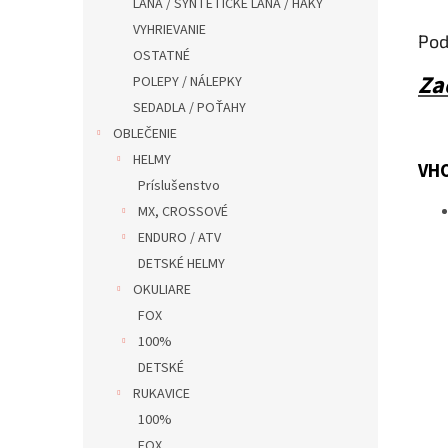
LANA / SYNTETICKÉ LANA / HAKY
VYHRIEVANIE
Pod
OSTATNÉ
Za
POLEPY / NÁLEPKY
SEDADLA / POŤAHY
OBLEČENIE
HELMY
VHO
Príslušenstvo
MX, CROSSOVÉ
ENDURO / ATV
DETSKÉ HELMY
OKULIARE
FOX
100%
DETSKÉ
RUKAVICE
100%
FOX