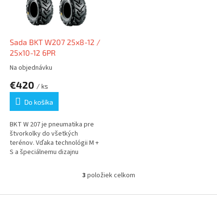
Sada BKT W207 25x8-12 /
25x10-12 6PR
Na objednávku
Priemerné
hodnotenie
€420
/ ks
produktu
je
Do košíka
5,0
z
5
BKT W 207 je pneumatika pre
hviezdičiek.
štvorkolky do všetkých
terénov. Vďaka technológii M +
S a špeciálnemu dizajnu
poskytuje...
3
položiek celkom
O
v
l
Z
á
á
d