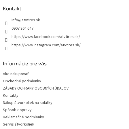
p
a
ä
Kontakt
c
t
i
info
@
atvtires.sk
i
e
p
e
0907 364 647
r
https://www.facebook.com/atvtires.sk/
v
k
https://www.instagram.com/atvtires.sk/
y
v
ý
Informácie pre vás
p
i
Ako nakupovať
s
Obchodné podmienky
u
ZÁSADY OCHRANY OSOBNÝCH ÚDAJOV
Kontakty
Nákup štvorkoliek na splátky
Spôsob dopravy
Reklamačné podmienky
Servis štvorkoliek