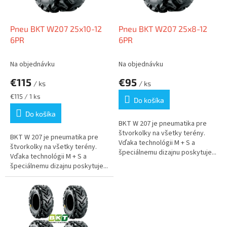
r
d
o
u
d
k
Pneu BKT W207 25x10-12
Pneu BKT W207 25x8-12
u
t
6PR
6PR
k
o
t
v
Na objednávku
Na objednávku
o
€115
€95
v
/ ks
/ ks
Jednotková
€115 / 1 ks
Do košíka
cena:
Do košíka
BKT W 207 je pneumatika pre
štvorkolky na všetky terény.
BKT W 207 je pneumatika pre
Vďaka technológii M + S a
štvorkolky na všetky terény.
špeciálnemu dizajnu poskytuje...
Vďaka technológii M + S a
špeciálnemu dizajnu poskytuje...