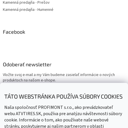
Kamenná predajňa - Prešov
Kamenná predajňa - Humenné
Facebook
Odoberať newsletter
Vložte svoj e-mail a my Vám budeme zasielať informácie o nových
produktoch na našom e-shope.
Email
TÁTO WEBSTRÁNKA POUŽÍVA SÚBORY COOKIES
Vložením e-mailu súhlasíte s
podmienkami ochrany osobných
Naša spoločnosť PROFIMONT s.r.o., ako prevádzkovateľ
údajov
webu ATVTIRES.SK, používa pre analýzu návštevnosti súbory
cookie. Informácie o tom, ako používate naše webové
PRIHLÁSIŤ SA
stránky, poskytujeme aj našim partnerom v oblasti