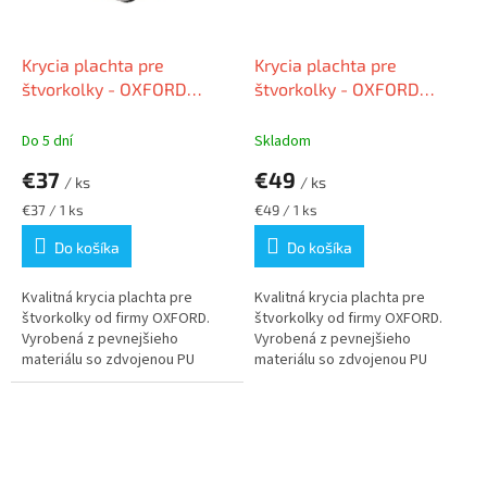
Krycia plachta pre
Krycia plachta pre
štvorkolky - OXFORD
štvorkolky - OXFORD
Veľkosť - S
Veľkosť - M
Do 5 dní
Skladom
€37
€49
/ ks
/ ks
Jednotková
Jednotková
€37 / 1 ks
€49 / 1 ks
cena:
cena:
Do košíka
Do košíka
Kvalitná krycia plachta pre
Kvalitná krycia plachta pre
štvorkolky od firmy OXFORD.
štvorkolky od firmy OXFORD.
Vyrobená z pevnejšieho
Vyrobená z pevnejšieho
materiálu so zdvojenou PU
materiálu so zdvojenou PU
povrchovou...
povrchovou...