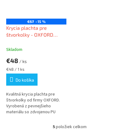
€57
–15 %
Krycia plachta pre
štvorkolky - OXFORD
Veľkosť - L
Skladom
€48
/ ks
Jednotková
€48 / 1 ks
cena:
Do košíka
Kvalitná krycia plachta pre
štvorkolky od firmy OXFORD.
Vyrobená z pevnejšieho
materiálu so zdvojenou PU
povrchovou...
5
položiek celkom
O
v