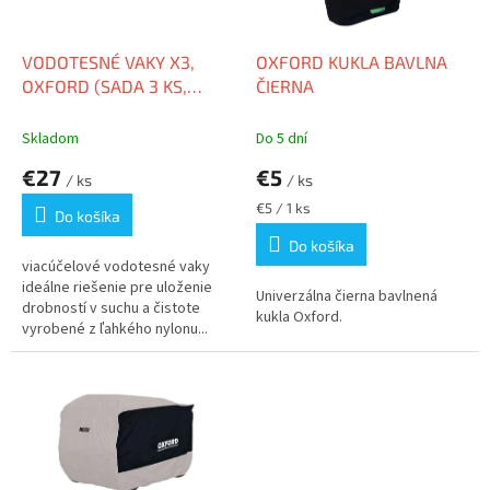
r
d
o
u
d
k
VODOTESNÉ VAKY X3,
OXFORD KUKLA BAVLNA
u
t
OXFORD (SADA 3 KS,
ČIERNA
k
o
OBJEM 5 L, 7 L A 12 L)
t
v
Skladom
Do 5 dní
o
€27
€5
v
/ ks
/ ks
Jednotková
€5 / 1 ks
Do košíka
cena:
Do košíka
viacúčelové vodotesné vaky
ideálne riešenie pre uloženie
Univerzálna čierna bavlnená
drobností v suchu a čistote
kukla Oxford.
vyrobené z ľahkého nylonu...