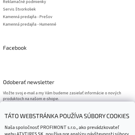
Reklamačné podmienky
Servis štvorkoliek
Kamenná predajňa - Prešov
Kamenná predajňa - Humenné
Facebook
Odoberať newsletter
Vložte svoj e-mail a my Vám budeme zasielať informácie o nových
produktoch na našom e-shope.
Email
TÁTO WEBSTRÁNKA POUŽÍVA SÚBORY COOKIES
Vložením e-mailu súhlasíte s
podmienkami ochrany osobných
Naša spoločnosť PROFIMONT s.r.o., ako prevádzkovateľ
údajov
webu ATVTIRES.SK, používa pre analýzu návštevnosti súbory