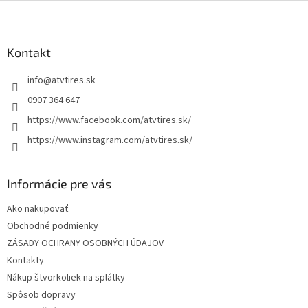
l
Z
á
á
d
p
a
ä
Kontakt
c
t
i
info
@
atvtires.sk
i
e
p
e
0907 364 647
r
https://www.facebook.com/atvtires.sk/
v
k
https://www.instagram.com/atvtires.sk/
y
v
ý
Informácie pre vás
p
i
Ako nakupovať
s
Obchodné podmienky
u
ZÁSADY OCHRANY OSOBNÝCH ÚDAJOV
Kontakty
Nákup štvorkoliek na splátky
Spôsob dopravy